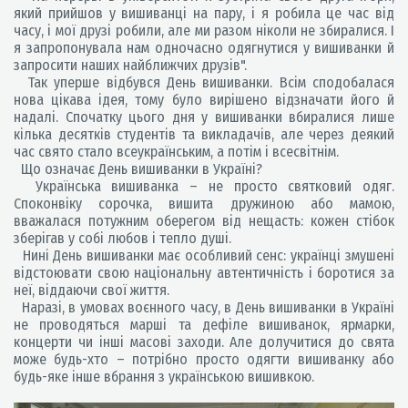
який прийшов у вишиванці на пару, і я робила це час від
часу, і мої друзі робили, але ми разом ніколи не збиралися. І
я запропонувала нам одночасно одягнутися у вишиванки й
запросити наших найближчих друзів".
Так уперше відбувся День вишиванки. Всім сподобалася
нова цікава ідея, тому було вирішено відзначати його й
надалі. Спочатку цього дня у вишиванки вбиралися лише
кілька десятків студентів та викладачів, але через деякий
час свято стало всеукраїнським, а потім і всесвітнім.
Що означає День вишиванки в Україні?
Українська вишиванка – не просто святковий одяг.
Споконвіку сорочка, вишита дружиною або мамою,
вважалася потужним оберегом від нещасть: кожен стібок
зберігав у собі любов і тепло душі.
Нині День вишиванки має особливий сенс: українці змушені
відстоювати свою національну автентичність і боротися за
неї, віддаючи свої життя.
Наразі, в умовах воєнного часу, в День вишиванки в Україні
не проводяться марші та дефіле вишиванок, ярмарки,
концерти чи інші масові заходи. Але долучитися до свята
може будь-хто – потрібно просто одягти вишиванку або
будь-яке інше вбрання з українською вишивкою.