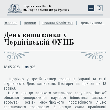
Чернігівська ОУНБ
ім. Софії та Олександра Русових
Головна
Новини
Новини бібліотеки
День вишиванки у Чернігівській ОУНБ
День вишиванки у
Чернігівській ОУНБ
18.05.2023
925
Щорічно у третій четвер травня в Україні та світі
відзначають День вишиванки. Цьогоріч він припав на 18
травня.
Цього дня до великого читального залу Чернігівської
обласної універсальної наукової бібліотеки завітали
здобувачі освіти Чернігівського професійного ліцею
залізничного транспорту. З нагоди свята працівниці