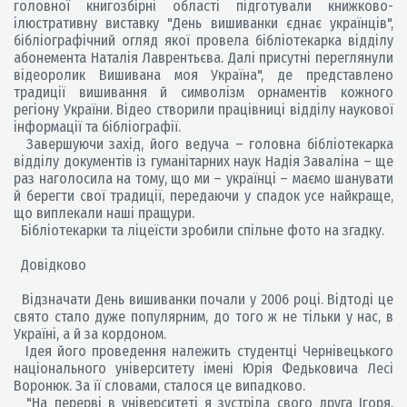
головної книгозбірні області підготували книжково-
ілюстративну виставку "День вишиванки єднає українців",
бібліографічний огляд якої провела бібліотекарка відділу
абонемента Наталія Лаврентьєва. Далі присутні переглянули
відеоролик Вишивана моя Україна", де представлено
традиції вишивання й символізм орнаментів кожного
регіону України. Відео створили працівниці відділу наукової
інформації та бібліографії.
Завершуючи захід, його ведуча – головна бібліотекарка
відділу документів із гуманітарних наук Надія Заваліна – ще
раз наголосила на тому, що ми – українці – маємо шанувати
й берегти свої традиції, передаючи у спадок усе найкраще,
що виплекали наші пращури.
Бібліотекарки та ліцеїсти зробили спільне фото на згадку.
Довідково
Відзначати День вишиванки почали у 2006 році. Відтоді це
свято стало дуже популярним, до того ж не тільки у нас, в
Україні, а й за кордоном.
Ідея його проведення належить студентці Чернівецького
національного університету імені Юрія Федьковича Лесі
Воронюк. За її словами, сталося це випадково.
"На перерві в університеті я зустріла свого друга Ігоря,