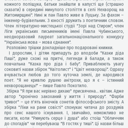
кожного поліщука, батьки знайшли в капусті ще (страшно
сказати) в середині минулого століття в селі Нехворощ на
Житомирщині". Нині ж пан Павло живе в Луцьку. За фахом –
інженер-будівельник. З юності дружить з поетичним словом.
Член літературно-мистецької студії "Зорі над Стиром", член
Ліги українських письменників імені Павла Чубинського,
неодноразовий лауреат загальнонаціонального конкурсу
"Українська мова – мова єднання".
Розповімо трішки докладніше про подаровані книжки.
І дорослим, і дітям припадуть до вподоби "Казки діда
Паші", дуже схожі на притчі, легенди й балади, а також
повчальна "Казка про діда і бабу". Приваблюють увагу
соковиті назви збірок "Квітолист" і "Цвіт нехворощі". Одразу
вчувається любов до того куточка землі, де народився
поет. "Я не кривлю душею анітрохи, що я є – істинний
нехворощанець!" – пише Павло Покотило.
Збірка "Я при вас нерівно дихаю" присвячена… квітам. Адже
автор "хронічно закоханий у життя і природу". "Фарби
тривог" – це п'ять віночків сонетів філософського змісту. А
збірка "Ліки на рани совісті" спонукає читача до роздумів
про сенс нашого існування. І, звичайно, неможливо не
писати, коли "Римують серце і душа" або стоїш "Обличчям
до спогадів" чи перебуваєш "В гостях у тиші". Ці назви більш