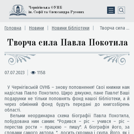
Чернігівська ОУНБ
ім. Софії та Олександра Русових
Головна
Новини
Новини бібліотеки
Творча сила Павла Покотила
Творча сила Павла Покотила
07.07.2023
1158
У Чернігівській ОУНБ – знову поповнення! Свої книжки нам
надіслав Павло Покотило. Щиро дякуємо, пане Павле! Ваші
подарунки не тільки поповнять фонд нашої бібліотеки, а й
через обмінний фонд будуть передані до книгозбірень
області.
Вельми неординарна схема біографії Павла Покотила,
побудована ним самим: "Родився – ріс – учився – ріс –
перестав рости – працюю – пишу". А біографія його, за
словами самого автора, ". .досить скромна і скупа. Його, як і