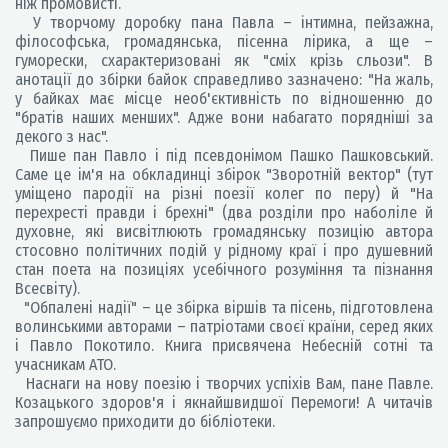
ніж промовисті.
У творчому доробку пана Павла – інтимна, пейзажна,
філософська, громадянська, пісенна лірика, а ще –
гуморески, схарактеризовані як "сміх крізь сльози". В
анотації до збірки байок справедливо зазначено: "На жаль,
у байках має місце необ'єктивність по відношенню до
"братів наших менших". Адже вони набагато порядніші за
декого з нас".
Пише пан Павло і під псевдонімом Пашко Пашковський.
Саме це ім'я на обкладинці збірок "Зворотній вектор" (тут
уміщено пародії на різні поезії колег по перу) й "На
перехресті правди і брехні" (два розділи про наболіле й
духовне, які висвітлюють громадянську позицію автора
стосовно політичних подій у рідному краї і про душевний
стан поета на позиціях усебічного розуміння та пізнання
Всесвіту).
"Обпалені надії" – це збірка віршів та пісень, підготовлена
волинськими авторами – патріотами своєї країни, серед яких
і Павло Покотило. Книга присвячена Небесній сотні та
учасникам АТО.
Наснаги на нову поезію і творчих успіхів Вам, пане Павле.
Козацького здоров'я і якнайшвидшої Перемоги! А читачів
запрошуємо приходити до бібліотеки.