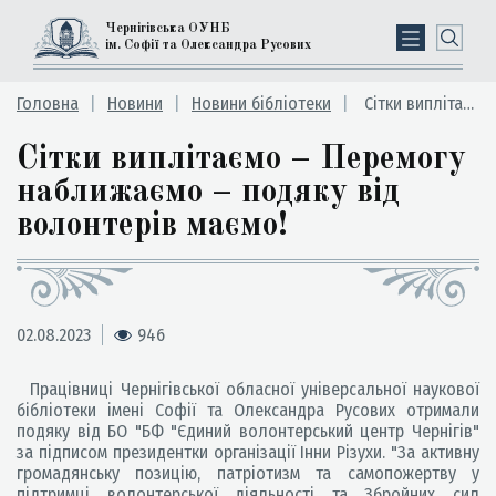
Чернігівська ОУНБ
ім. Софії та Олександра Русових
Головна
Новини
Новини бібліотеки
Сітки виплітаємо – Перемогу наближаємо – подяку від волонтерів маємо!
Сітки виплітаємо – Перемогу
наближаємо – подяку від
волонтерів маємо!
02.08.2023
946
Працівниці Чернігівської обласної універсальної наукової
бібліотеки імені Софії та Олександра Русових отримали
подяку від БО "БФ "Єдиний волонтерський центр Чернігів"
за підписом президентки організації Інни Різухи. "За активну
громадянську позицію, патріотизм та самопожертву у
підтримці волонтерської діяльності та Збройних сил