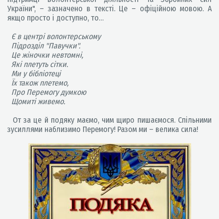
України", – зазначено в тексті. Це – офіційною мовою. А
якщо просто і доступно, то…
Є в центрі волонтерському
Підрозділ "Павучки".
Це жіночки невтомні,
Які плетуть сітки.
Ми у бібліотеці
Їх також плетемо,
Про Перемогу думкою
Щомиті живемо.
От за це й подяку маємо, чим щиро пишаємося. Спільними
зусиллями наблизимо Перемогу! Разом ми – велика сила!