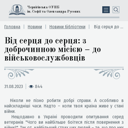
Чернігівська ОУНБ
ім. Софії та Олександра Русових
Головна
Новини
Новини бібліотеки
Від серця до серця: з доброчинною місією – до військовослужбовців
Від серця до серця: з
доброчинною місією – до
військовослужбовців
31.08.2023
844
Ніколи не пізно робити добрі справи. А особливо в
найскладніші часи. Надто – коли твоя країна живе у стані
війни.
Нещодавно в Україні проводили опитування серед
ветеранів "Чого ви найбільше боїтеся після повернення з
війни?". Так от, найбільший страх цих людей – те, що про них