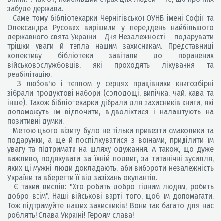
забуде держава.
Саме тому бібліотекарки Чернігівської ОУНБ імені Софії та
Олександра Русових вирішили у переддень найбільшого
державного свята України – Дня Незалежності – подарувати
трішки уваги й тепла нашим захисникам. Представниці
колективу бібліотеки завітали до поранених
військовослужбовців, які проходять лікування та
реабілітацію.
З любов'ю і теплом у серцях працівники книгозбірні
зібрали продуктові набори (солодощі, випічка, чай, кава та
інше). Також бібліотекарки дібрали для захисників книги, які
допоможуть їм відпочити, відволіктися і налаштують на
позитивні думки.
Метою цього візиту було не тільки привезти смаколики та
подарунки, а ще й поспілкуватися з воїнами, приділити їм
увагу та підтримати на шляху одужання. А також, що дуже
важливо, подякувати за їхній подвиг, за титанічні зусилля,
яких ці мужні люди докладають, аби вибороти незалежність
України та вберегти її від зазіхань окупантів.
Є такий вислів: "Хто робить добро гідним людям, робить
добро всім". Наші військові варті того, щоб їм допомагати.
Тож підтримуйте наших захисників! Вони так багато для нас
роблять! Слава Україні! Героям слава!