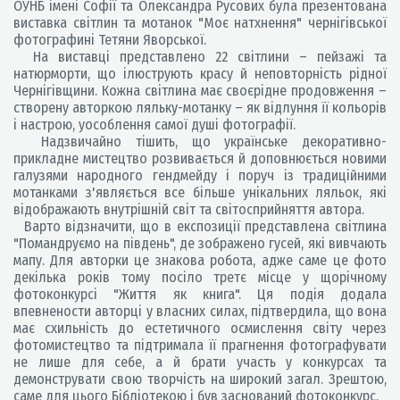
ОУНБ імені Софії та Олександра Русових була презентована
виставка світлин та мотанок "Моє натхнення" чернігівської
фотографині Тетяни Яворської.
На виставці представлено 22 світлини – пейзажі та
натюрморти, що ілюструють красу й неповторність рідної
Чернігівщини. Кожна світлина має своєрідне продовження –
створену авторкою ляльку-мотанку – як відлуння її кольорів
і настрою, уособлення самої душі фотографії.
Надзвичайно тішить, що українське декоративно-
прикладне мистецтво розвивається й доповнюється новими
галузями народного гендмейду і поруч із традиційними
мотанками з'являється все більше унікальних ляльок, які
відображають внутрішній світ та світосприйняття автора.
Варто відзначити, що в експозиції представлена світлина
"Помандруємо на південь", де зображено гусей, які вивчають
мапу. Для авторки це знакова робота, адже саме це фото
декілька років тому посіло третє місце у щорічному
фотоконкурсі "Життя як книга". Ця подія додала
впевнености авторці у власних силах, підтвердила, що вона
має схильність до естетичного осмислення світу через
фотомистецтво та підтримала її прагнення фотографувати
не лише для себе, а й брати участь у конкурсах та
демонструвати свою творчість на широкий загал. Зрештою,
саме для цього Бібліотекою і був заснований фотоконкурс.