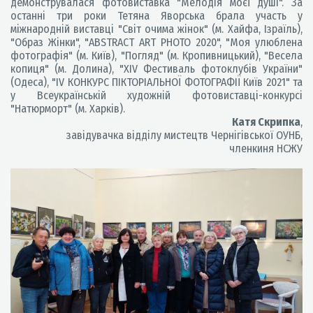
демонструвалася фотовиставка "Мелодія моєї душі". За
останні три роки Тетяна Яворська брала участь у
міжнародній виставці "Світ очима жінок" (м. Хайфа, Ізраїль),
"Образ Жінки", "ABSTRACT ART PHOTO 2020", "Моя улюблена
фотографія" (м. Київ), "Погляд" (м. Кропивницький), "Весела
копиця" (м. Долина), "XIV Фестиваль фотоклубів України"
(Одеса), "IV КОНКУРС ПІКТОРІАЛЬНОЇ ФОТОГРАФІЇ Київ 2021" та
у Всеукраїнській художній фотовиставці-конкурсі
"Натюрморт" (м. Харків).
Катя Скрипка
,
завідувачка відділу мистецтв Чернігівської ОУНБ,
членкиня НСЖУ