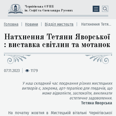
Чернігівська ОУНБ
ім. Софії та Олександра Русових
Головна
Новини
Відділ мистецтв
Натхнення Тетяни Яворської : виставка світлин та мотанок
Натхнення Тетяни Яворської
: виставка світлин та мотанок
07.11.2023
1179
У наш складний час поєднання різних мистецьких
витворів є, зокрема, арт-терапією для глядачів, що
може відволікти, заспокоїти, викликати
естетичне задоволення.
Тетяна Яворська
На початку жовтня в Мистецькій вітальні Чернігівської