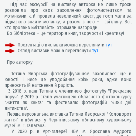
Під час екскурсії на виставку авторка не лише трохи
розповіла про своє захоплення фотомистецтвом та
мотанками, а й провела невеличкий квест, де гості мали за
підказкою знайти мотанку, а разом із нею – і світлину. Всі,
хто проявив кмітливість, отримали нагороди.
Бо Бібліотека – це територія книг, творчости і креативу!
Презентацію виставки можна переглянути
тут
Огляд виставки можна переглянути
тут
Про авторку
Тетяна Яворська фотографуванням захопилася ще в
юності і несе це уподобання крізь роки, адже воно
приносить їй натхнення й радість.
З 2018 р. пані Тетяна є членкинею фотоклубу "Прекрасне
поруч". У 2019 р. стала учасницею обласного фотоконкурсу
"Життя як книга" та фестивалю фотографій "4383 дні
дитинства".
Перша персональна виставка Тетяни Яворської "Коловорот
життя" відбулася у Чернігівському обласному художньому
музеї ім. Г. Галагана.
У 2020 р. в Арт-галереї НБУ ім. Ярослава Мудрого