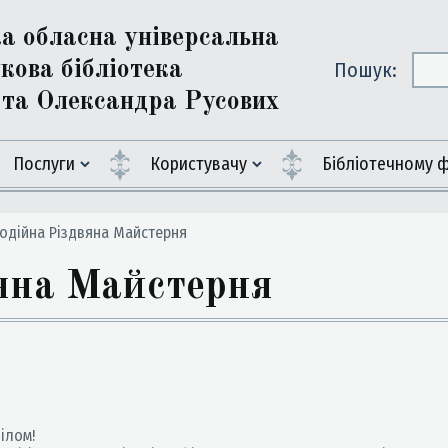
ка обласна універсальна
кова бібліотека
Пошук:
ї та Олександра Русових
Послуги
Користувачу
Бiблiотечному 
одійна Різдвяна Майстерня
вяна Майстерня
ілом!