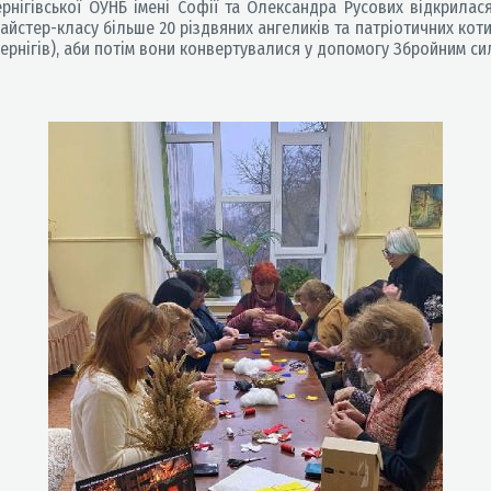
нігівської ОУНБ імені Софії та Олександра Русових відкрилася
йстер-класу більше 20 різдвяних ангеликів та патріотичних котик
ернігів), аби потім вони конвертувалися у допомогу Збройним си