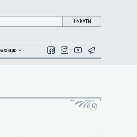
ШУКАТИ
фахiвцю