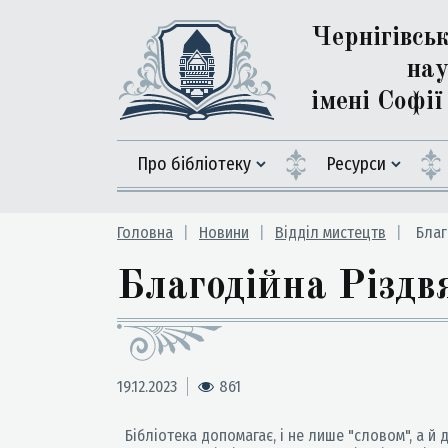
Чернігівсь
нау
імені Софі
Про бібліотеку
Ресурси
Головна
Новини
Відділ мистецтв
Благ
Благодійна Різд
19.12.2023
861
Бібліотека допомагає, і не лише "словом", а й д