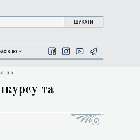
ШУКАТИ
фахiвцю
можців
нкурсу та