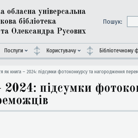
ка обласна універсальна
кова бібліотека
Пошук:
ї та Олександра Русових
Послуги
Користувачу
Бiблiотечному 
я як книга – 2024: підсумки фотоконкурсу та нагородження пере
 2024: підсумки фотоко
реможців