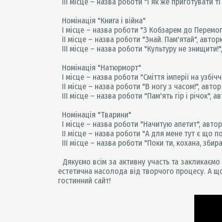
ІІІ місце – назва роботи "І як же приготувати ті
Номінація "Книга і війна"
І місце – назва роботи "З Кобзарем до Перемог
ІІ місце – назва роботи "Знай. Пам'ятай", авторк
ІІІ місце – назва роботи "Культуру не знищити!",
Номінація "Натюрморт"
І місце – назва роботи "Сміття імперії на узбіччі
ІІ місце – назва роботи "В ногу з часом!", автор
ІІІ місце – назва роботи "Пам'ять гір і річок", ав
Номінація "Тварини"
І місце – назва роботи "Начитую апетит", авторк
ІІ місце – назва роботи "А для мене тут є що поч
ІІІ місце – назва роботи "Поки ти, кохана, збир
Дякуємо всім за активну участь та закликаємо 
естетична насолода від творчого процесу. А щ
гостинний сайт!