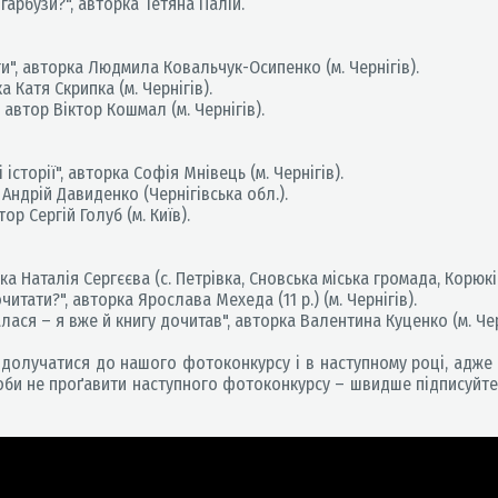
 гарбузи?", авторка Тетяна Палій.
и", авторка Людмила Ковальчук-Осипенко (м. Чернігів).
а Катя Скрипка (м. Чернігів).
 автор Віктор Кошмал (м. Чернігів).
 історії", авторка Софія Мнівець (м. Чернігів).
 Андрій Давиденко (Чернігівська обл.).
тор Сергій Голуб (м. Київ).
а Наталія Сергєєва (с. Петрівка, Сновська міська громада, Корюків
итати?", авторка Ярослава Мехеда (11 р.) (м. Чернігів).
алася – я вже й книгу дочитав", авторка Валентина Куценко (м. Чер
долучатися до нашого фотоконкурсу і в наступному році, адже 
оби не проґавити наступного фотоконкурсу – швидше підписуйтес