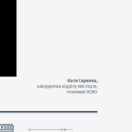
Катя Скрипка,
завідувачка відділу мистецтв,
членкиня НСЖУ