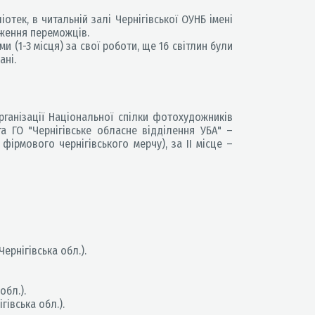
отек, в читальній залі Чернігівської ОУНБ імені
дження переможців.
 (1-3 місця) за свої роботи, ще 16 світлин були
ані.
рганізації Національної спілки фотохудожників
а ГО "Чернігівське обласне відділення УБА" –
 фірмового чернігівського мерчу), за ІІ місце –
ернігівська обл.).
обл.).
гівська обл.).