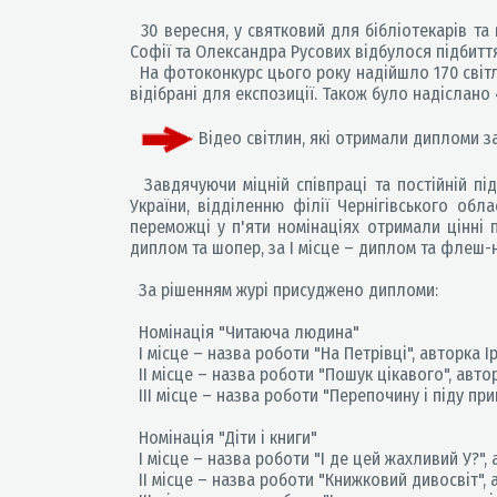
30 вересня, у святковий для бібліотекарів та в
Софії та Олександра Русових відбулося підбитт
На фотоконкурс цього року надійшло 170 світлин
відібрані для експозиції. Також було надіслано 
Відео світлин, які отримали дипломи 
Завдячуючи міцній співпраці та постійній під
України, відділенню філії Чернігівського об
переможці у п'яти номінаціях отримали цінні по
диплом та шопер, за І місце – диплом та флеш-
За рішенням журі присуджено дипломи:
Номінація "Читаюча людина"
І місце – назва роботи "На Петрівці", авторка І
ІІ місце – назва роботи "Пошук цікавого", автор
ІІІ місце – назва роботи "Перепочину і піду прик
Номінація "Діти і книги"
І місце – назва роботи "І де цей жахливий У?", 
ІІ місце – назва роботи "Книжковий дивосвіт", а