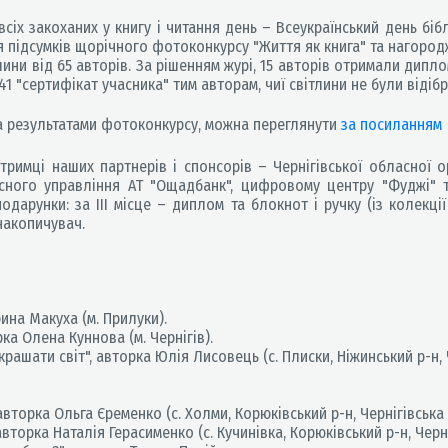
сіх закоханих у книгу і читання день – Всеукраїнський день біблі
я підсумків щорічного фотоконкурсу "Життя як книга" та нагоро
и від 65 авторів. За рішенням журі, 15 авторів отримали дипломи
41 "сертифікат учасника" тим авторам, чиї світлини не були відібр
за результатами фотоконкурсу, можна переглянути
за посиланням
тримці наших партнерів і спонсорів – Чернігівської обласної о
ласного управління АТ "Ощадбанк", цифровому центру "Фуджі" т
дарунки: за ІІІ місце – диплом та блокнот і ручку (із колекції
накопичувач.
рина Макуха (м. Прилуки).
ка Олена Куннова (м. Чернігів).
рашати світ", авторка Юлія Лисовець (с. Плиски, Ніжинський р-н, Ч
авторка Ольга Єременко (с. Холми, Корюківський р-н, Чернігівська 
вторка Наталія Герасименко (с. Кучинівка, Корюківський р-н, Черні