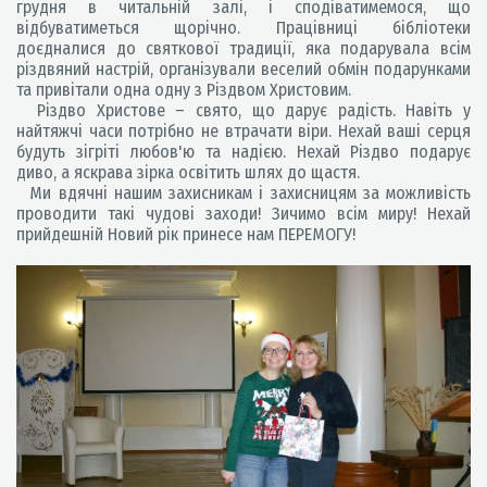
грудня в читальній залі, і сподіватимемося, що
відбуватиметься щорічно. Працівниці бібліотеки
доєдналися до святкової традиції, яка подарувала всім
різдвяний настрій, організували веселий обмін подарунками
та привітали одна одну з Різдвом Христовим.
Різдво Христове – свято, що дарує радість. Навіть у
найтяжчі часи потрібно не втрачати віри. Нехай ваші серця
будуть зігріті любов'ю та надією. Нехай Різдво подарує
диво, а яскрава зірка освітить шлях до щастя.
Ми вдячні нашим захисникам і захисницям за можливість
проводити такі чудові заходи! Зичимо всім миру! Нехай
прийдешній Новий рік принесе нам ПЕРЕМОГУ!