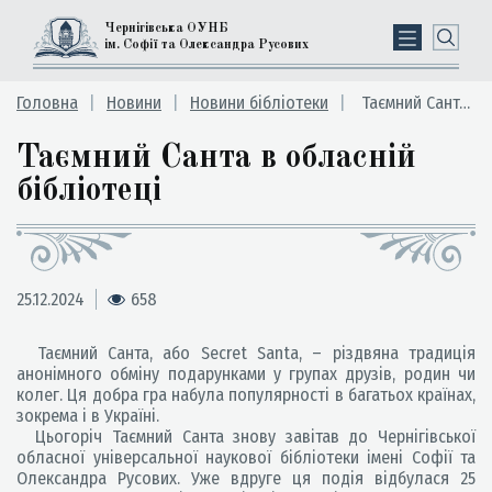
Чернігівська ОУНБ
ім. Софії та Олександра Русових
Головна
Новини
Новини бібліотеки
Таємний Санта в обласній бібліотеці
Таємний Санта в обласній
бібліотеці
25.12.2024
658
Таємний Санта, або Secret Santa, – різдвяна традиція
анонімного обміну подарунками у групах друзів, родин чи
колег. Ця добра гра набула популярності в багатьох країнах,
зокрема і в Україні.
Цьогоріч Таємний Санта знову завітав до Чернігівської
обласної універсальної наукової бібліотеки імені Софії та
Олександра Русових. Уже вдруге ця подія відбулася 25