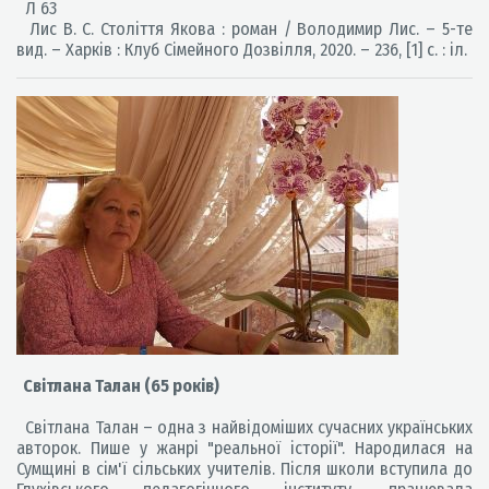
Л 63
Лис В. С. Століття Якова : роман / Володимир Лис. – 5-те
вид. – Харків : Клуб Сімейного Дозвілля, 2020. – 236, [1] с. : іл.
Світлана Талан (65 років)
Світлана Талан – одна з найвідоміших сучасних українських
авторок. Пише у жанрі "реальної історії". Народилася на
Сумщині в сім'ї сільських учителів. Після школи вступила до