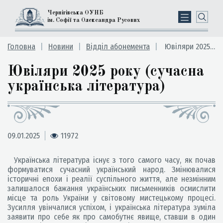
Чернігівська ОУНБ
ім. Софії та Олександра Русових
Головна
Новини
Відділ абонемента
Ювіляри 2025 року (сучасна українська література)
Ювіляри 2025 року (сучасна
українська література)
09.01.2025
11972
Українська література існує з того самого часу, як почав
формуватися сучасний український народ. Змінювалися
історичні епохи і реалії суспільного життя, але незмінним
залишалося бажання українських письменників осмислити
місце та роль України у світовому мистецькому процесі.
Зусилля увінчалися успіхом, і українська література зуміла
заявити про себе як про самобутнє явище, ставши в один