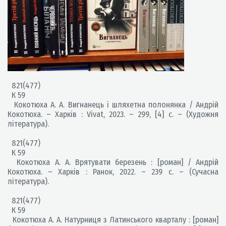
821(477)
К 59
Кокотюха А. А. Вигнанець і шляхетна полонянка / Андрій
Кокотюха. – Харків : Vivat, 2023. – 299, [4] с. – (Художня
література).
821(477)
К 59
Кокотюха А. А. Врятувати березень : [роман] / Андрій
Кокотюха. – Харків : Ранок, 2022. – 239 с. – (Сучасна
література).
821(477)
К 59
Кокотюха А. А. Натурниця з Латинського кварталу : [роман]