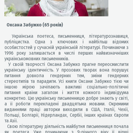
Оксана Забужко (65 років)
Українська поетеса, письменниця, літературознавиця,
публіцистка. Одна з ключових і найбільш відомих
особистостей у сучасній українській літературі. Починаючи з
1996 року залишається в числі перших найвизначніших
українськомовних письменників.
У своїй творчості Оксана Забужко прагне переосмислити
українську ідентичність. У прозових творах вона порушує
питання довкола гендерних тем, зміни гендерних
стереотипів та парадигм. Усі книги Оксани Забужко тією чи
іншою мірою зачіпають важливі соціально-політичні
питання країни загалом і життя кожного індивідуума
конкретно. Цю українську письменницю добре знають у світі,
а її роботи перекладені двадцятьма мовами. Окремими
виданнями праці авторки виходили в США, Італії, Чехії,
Польщі, Болгарії, Нідерландах, Сербії, інших країнах Європи
та Азії.
Свою літературну діяльність майбутня письменниця почала
як поетеса. Уже починаючи з 9-річного віку її вірші