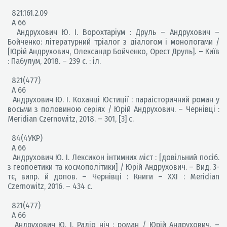
821.161.2.09
А 66
Андрухович Ю. І. Ворохтаріум : Друль – Андрухович –
Бойченко: літературний тріалог з діалогом і монологами /
[Юрій Андрухович, Олександр Бойченко, Орест Друль]. – Київ
: Пабулум, 2018. – 239 с. : іл.
821(477)
А 66
Андрухович Ю. І. Коханці Юстиції : параісторичний роман у
восьми з половиною серіях / Юрій Андрухович. – Чернівці :
Meridian Czernowitz, 2018. – 301, [3] с.
84(4УКР)
А 66
Андрухович Ю. І. Лексикон інтимних міст : [довільний посіб.
з геопоетики та космополітики] / Юрій Андрухович. – Вид. 3-
тє, випр. й допов. – Чернівці : Книги – XXI : Meridian
Czernowitz, 2016. – 434 с.
821(477)
А 66
Андрухович Ю. І. Радіо ніч : роман / Юрій Андрухович. –