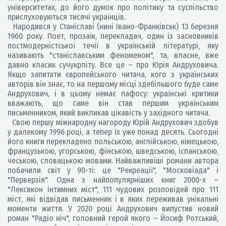
університетах, до його думок про політику та суспільство
прислуховуються тисячі українців.
Народився у Станіславі (нині Івано-Франківськ) 13 березня
1960 року. Поет, прозаїк, перекладач, один із засновників
постмодерністської течії в українській літературі, яку
називають "станіславським феноменом", та, власне, вже
давно класик сучукрліту. Все це – про Юрія Андруховича.
Якщо запитати європейського читача, кого з українських
авторів він знає, то на першому місці здебільшого буде саме
Андрухович, і в цьому немає пафосу: українські критики
вважають, що саме він став першим українським
письменником, який викликав цікавість у західного читача.
Свою першу міжнародну нагороду Юрій Андрухович здобув
у далекому 1996 році, а тепер їх уже понад десять. Сьогодні
його книги перекладено польською, англійською, німецькою,
французькою, угорською, фінською, шведською, іспанською,
чеською, словацькою мовами. Найважливіші романи автора
побачили світ у 90-ті: це "Рекреації", "Московіада" і
"Перверзія". Одна з найпопулярніших книг 2000-х –
"Лексикон інтимних міст", 111 чудових розповідей про 111
міст, які відвідав письменник і в яких переживав унікальні
моменти життя. У 2020 році Андрухович випустив новий
роман "Радіо ніч", головний герой якого – Йосиф Ротський,