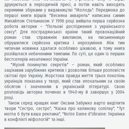
друкуються в періодичній пресі, а потім навіть виходять
окремими збірками у видавництві "Молодь". Передмова до
першої книги віршів "Весняна акварель" написана самим
Михайлом Стельмахом. У 1996 році вийшла перша серйозна
робота авторки – "Польові дослідження з українського
сексу". Для пострадянської країни такий провокаційний
роман став справжнім викликом, на письменницю
обрушилися серйозна критика і нерозуміння. Між тим
читачам новинка здалася особливо цікавою, а тому книга
розійшлася небаченими темпами. По суті, це один із перших
бестселерів незалежної України.
"Музей покинутих секретів" – роман, який особливо
зацікавив зарубіжних критиків і дозволив більше розповісти
світові про Україну. Жорстока правда життя трьох поколінь
українців показана у творі, який став епохальним за своїм
обсягом і значенням в українській літературі. Свою
розповідь авторка починає в 1940-му й завершує у 2004
році.
Також серед кращих книг Оксани Забужко варто виділити
твори "Сестро, сестро", "Казка про калинову сопілку", "Тут
могла б бути ваша реклама", "Notre Dame d'Ukraine: Українка
в конфлікті міфологій" та інші.