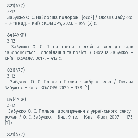
821(477)
З-12
Забужко О. С. Найдовша подорож : [есей] / Оксана Забужко.
– 3-тє вид. – Київ : КОМОРА, 2023. – 164, [2] с.
84(4УКР)
З-12
Забужко О. С. Після третього дзвінка вхід до зали
забороняється : оповідання та повісті / Оксана Забужко. –
Київ : КОМОРА, 2017. – 413 с.
821(477)
З-12
Забужко О. С. Планета Полин : вибрані есеї / Оксана
Забужко. – Київ : КОМОРА, 2020. – 378, [1] с.
84(4УКР)
З-12
Забужко О. С. Польові дослідження з українського сексу :
роман / О. С. Забужко. – Вид. 9-те. – Київ : Факт, 2007. – 173,
[2] с.
821(477)