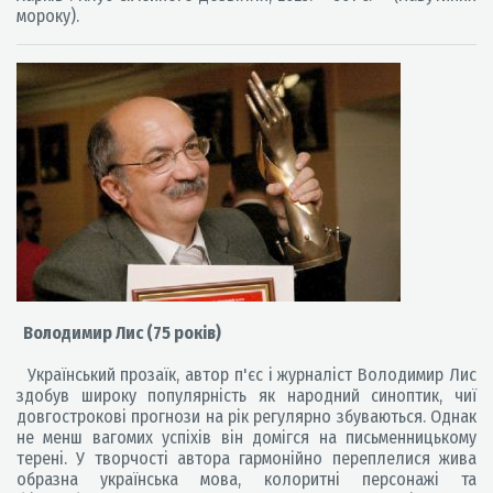
мороку).
Володимир Лис (75 років)
Український прозаїк, автор п'єс і журналіст Володимир Лис
здобув широку популярність як народний синоптик, чиї
довгострокові прогнози на рік регулярно збуваються. Однак
не менш вагомих успіхів він домігся на письменницькому
терені. У творчості автора гармонійно переплелися жива
образна українська мова, колоритні персонажі та