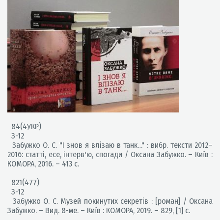
84(4УКР)
З-12
Забужко О. С. "І знов я влізаю в танк…" : вибр. тексти 2012–
2016: статті, есе, інтерв'ю, спогади / Оксана Забужко. – Київ :
КОМОРА, 2016. – 413 с.
821(477)
З-12
Забужко О. С. Музей покинутих секретів : [роман] / Оксана
Забужко. – Вид. 8-ме. – Київ : КОМОРА, 2019. – 829, [1] с.