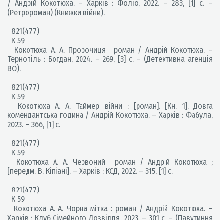
/ Андрій Кокотюха. – Харків : Фоліо, 2022. – 283, [1] с. –
(Ретророман) (Книжки війни).
821(477)
К 59
Кокотюха А. А. Пророчиця : роман / Андрій Кокотюха. –
Тернопіль : Богдан, 2024. – 269, [3] с. – (Детективна агенція
ВО).
821(477)
К 59
Кокотюха А. А. Таймер війни : [роман]. [Кн. 1]. Довга
комендантська година / Андрій Кокотюха. – Харків : Фабула,
2023. – 366, [1] с.
821(477)
К 59
Кокотюха А. А. Червоний : роман / Андрій Кокотюха ;
[передм. В. Кіпіані]. – Харків : КСД, 2022. – 315, [1] c.
821(477)
К 59
Кокотюха А. А. Чорна мітка : роман / Андрій Кокотюха. –
Харків : Клуб Сімейного Дозвілля, 2023. – 301 с. – (Павутиння