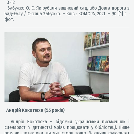
З-12
Забужко О. С. Як рубали вишневий сад, або Довга дорога з
Бад-Емсу / Оксана Забужко. – Київ : КОМОРА, 2021. – 90, [1] с. :
фот.
Андрій Кокотюха (55 років)
Андрій Кокотюха – відомий український письменник і
сценарист. У дитинстві мріяв працювати у бібліотеці. Пише
романи, детективи, дитячі історії тощо. Закінчив факультет