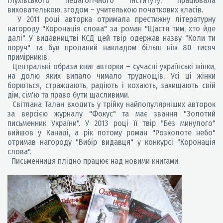
Глухівського педагогічного інституту, працювала
вихователькою, згодом – учителькою початкових класів.
У 2011 році авторка отримала престижну літературну
нагороду "Коронація слова" за роман "Щастя тим, хто йде
далі". У видавництві КСД цей твір одержав назву "Коли ти
поруч" та був проданий накладом більш ніж 80 тисяч
примірників.
Центральні образи книг авторки – сучасні українські жінки,
на долю яких випало чимало труднощів. Усі ці жінки
борються, страждають, радіють і кохають, захищають свій
дім, сім'ю та право бути щасливими.
Світлана Талан входить у трійку найпопулярніших авторок
за версією журналу "Фокус" та має звання "Золотий
письменник України". У 2013 році її твір "Без минулого"
вийшов у Канаді, а рік потому роман "Розколоте небо"
отримав нагороду "Вибір видавця" у конкурсі "Коронація
слова".
Письменниця плідно працює над новими книгами.