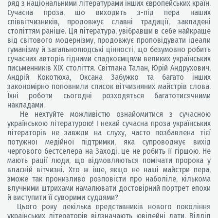
ряд з національними літературами інших європейських країн.
Сучасна проза, що виходить з-під пера наших
співвітчизників, продовжує славні традиції, закладені
століттям раніше. Ця література, увібравши в себе найкраще
від світового модернізму, продовжує проповідувати ідеали
гуманізму й загальнолюдські цінності, що безумовно робить
сучасних авторів гідними спадкоємцями великих українських
письменників ХІХ століття. Світлана Талан, Юрій Андрухович,
Андрій Кокотюха, Оксана Забужко та багато інших
закономірно поповнили список вітчизняних майстрів слова.
Їхні роботи сьогодні розходяться багатотисячними
накладами.
Не нехтуйте можливістю ознайомитися з сучасною
українською літературою! І нехай сучасна проза українських
літераторів не завжди на слуху, часто позбавлена тієї
потужної медійної підтримки, яка супроводжує вихід
чергового бестселера на Заході, це не робить її гіршою. Не
мають рації люди, що відмовляються помічати пророка у
власній вітчизні. Хто ж іще, якщо не наші майстри пера,
зможе так пронизливо розповісти про наболіле, кількома
влучними штрихами намалювати достовірний портрет епохи
й виступити її суворими суддями?
Цього року декілька представників нового покоління
українських літераторів відзначають ювілейні дати. Відділ