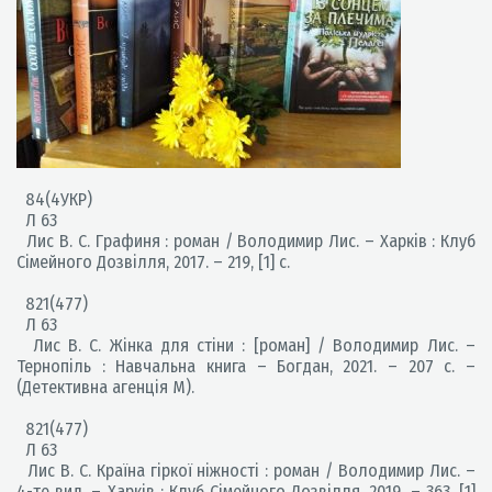
84(4УКР)
Л 63
Лис В. С. Графиня : роман / Володимир Лис. – Харків : Клуб
Сімейного Дозвілля, 2017. – 219, [1] с.
821(477)
Л 63
Лис В. С. Жінка для стіни : [роман] / Володимир Лис. –
Тернопіль : Навчальна книга – Богдан, 2021. – 207 с. –
(Детективна агенція М).
821(477)
Л 63
Лис В. С. Країна гіркої ніжності : роман / Володимир Лис. –
4-те вид. – Харків : Клуб Сімейного Дозвілля, 2019. – 363, [1]