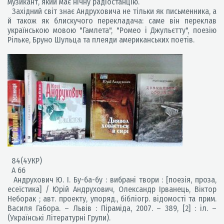
музикант, який має нічну радіостанцію.
Західний світ знає Андруховича не тільки як письменника, а
й також як блискучого перекладача: саме він переклав
українською мовою "Гамлета", "Ромео і Джульєтту", поезію
Рільке, Бруно Шульца та плеяди американських поетів.
84(4УКР)
А 66
Андрухович Ю. І. Бу-ба-бу : вибрані твори : [поезія, проза,
есеїстика] / Юрій Андрухович, Олександр Ірванець, Віктор
Неборак ; авт. проекту, упоряд., бібліогр. відомості та прим.
Василя Габора. – Львів : Піраміда, 2007. – 389, [2] : іл. –
(Українські Літературні Групи).