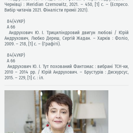
Чернівці : Meridian Czernowitz, 2021. – 450, [1] c. – (Еспресо.
Вибір читачів 2021. Фіналісти премії 2021).
84(4УКР)
А 66
Андрухович Ю. І. Трициліндровий двигун любові / Юрій
Андрухович, Любко Дереш, Сергій Жадан. – Харків : Фоліо,
2009. – 218, [1] с. – (Графіті).
84(4УКР)
А 66
Андрухович Ю. І. Тут похований Фантомас : вибрані ТСН-ки,
2010 – 2014 рр. / Юрій Андрухович. – Брустурів : Дискурсус,
2015. – 229, [1] с. : іл.