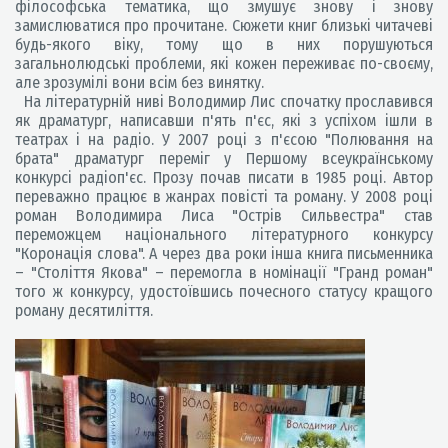
філософська тематика, що змушує знову і знову
замислюватися про прочитане. Сюжети книг близькі читачеві
будь-якого віку, тому що в них порушуються
загальнолюдські проблеми, які кожен переживає по-своєму,
але зрозумілі вони всім без винятку.
На літературній ниві Володимир Лис спочатку прославився
як драматург, написавши п'ять п'єс, які з успіхом ішли в
театрах і на радіо. У 2007 році з п'єсою "Полювання на
брата" драматург переміг у Першому всеукраїнському
конкурсі радіоп'єс. Прозу почав писати в 1985 році. Автор
переважно працює в жанрах повісті та роману. У 2008 році
роман Володимира Лиса "Острів Сильвестра" став
переможцем національного літературного конкурсу
"Коронація слова". А через два роки інша книга письменника
– "Століття Якова" – перемогла в номінації "Гранд роман"
того ж конкурсу, удостоївшись почесного статусу кращого
роману десятиліття.