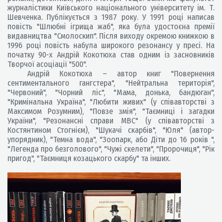
журналістики Київського національного університету ім. Т.
Шевченка. Публікується з 1987 року. У 1991 році написав
повість "Шлюбні ігрища жаб", яка була удостоєна премії
видавництва "Смолоскип". Після виходу окремою книжкою в
1996 році повість набула широкого резонансу у пресі. На
початку 90-х Андрій Кокотюха став одним із засновників
Творчої асоціації "500".
Андрій Кокотюха – автор книг "Повернення
сентиментального гангстера", "Нейтральна територія",
"Червоний", "Чорний ліс", "Мама, донька, бандюган",
"Кримінальна Україна", "Любити живих" (у співавторстві з
Максимом Розумним), "Повзе змія", "Таємниці і загадки
України", "Резонансні справи МВС" (у співавторстві з
Костянтином Стогнієм), "Шукачі скарбів", "Юля" (автор-
упорядник), "Темна вода", "Зоопарк, або Діти до 16 років ",
"Легенда про безголового", "Чужі скелети", "Пророчиця", "Рік
пригод", "Таємниця козацького скарбу" та інших.