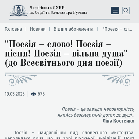
Чернігівська ОУНБ
ім. Софії та Олександра Русових
Головна
Новини
Відділ абонемента
"Поезія – слово! Поезія – пісня! Поезія – вільна душа" (до Всесвітнього дня поезії)
"Поезія – слово! Поезія –
пісня! Поезія – вільна душа"
(до Всесвітнього дня поезії)
19.03.2025
675
Поезія – це завжди неповторність,
якийсь безсмертний дотик до душі...
Ліна Костенко
Поезія – найдавніший вид словесного мистецтва.
Народилася вона ще на зорі людської цивілізації. Поет