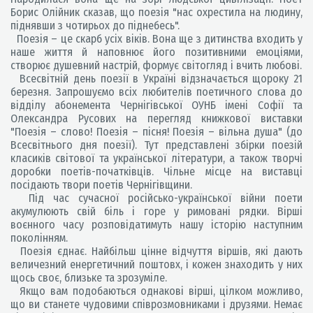
Борис Олійник сказав, що поезія "нас охрестила на людину,
піднявши з чотирьох до піднебесь".
Поезія – це скарб усіх віків. Вона ще з дитинства входить у
наше життя й наповнює його позитивними емоціями,
створює душевний настрій, формує світогляд і вчить любові.
Всесвітній день поезії в Україні відзначається щороку 21
березня. Запрошуємо всіх любителів поетичного слова до
відділу абонемента Чернігівської ОУНБ імені Софії та
Олександра Русових на перегляд книжкової виставки
"Поезія – слово! Поезія – пісня! Поезія – вільна душа" (до
Всесвітнього дня поезії). Тут представлені збірки поезій
класиків світової та української літератури, а також творчі
доробки поетів-початківців. Чільне місце на виставці
посідають твори поетів Чернігівщини.
Під час сучасної російсько-української війни поети
акумулюють свій біль і горе у римовані рядки. Вірші
воєнного часу розповідатимуть нашу історію наступним
поколінням.
Поезія єднає. Найбільш цінне відчуття віршів, які дають
величезний енергетичний поштовх, і кожен знаходить у них
щось своє, близьке та зрозуміле.
Якщо вам подобаються однакові вірші, цілком можливо,
що ви станете чудовими співрозмовниками і друзями. Немає