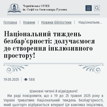
Чернігівська ОУНБ
ім. Софії та Олександра Русових
Головна
Новини
Новини бібліотеки
Національний тиждень безбар'єрності: долучаємося до створення інклюзивного простору!
Національний тиждень
безбар'єрності: долучаємося
до створення інклюзивного
простору!
19.05.2025
588
Шановні читачі й відвідувачі!
Ми раді повідомити, що з 19 до 25 травня 2025 року в
Україні триватиме Національний тиждень безбар'єрності,
який цьогоріч відбувається вперше! Ця важлива ініціатива,