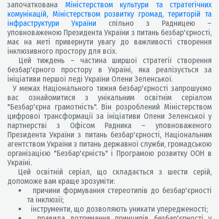
започаткована
Міністерством культури та стратегічних
комунікацій
,
Міністерством розвитку громад, територій та
інфраструктури України
спільно з Радницею –
уповноваженою Президента України з питань безбар'єрності,
має на меті привернути увагу до важливості створення
інклюзивного простору для всіх.
Цей тиждень – частина ширшої стратегії створення
безбар'єрного простору в Україні, яка реалізується за
ініціативи першої леді України Олени Зеленської.
У межах Національного тижня безбар'єрності запрошуємо
вас ознайомитися з унікальним освітнім серіалом
"Безбар'єрна грамотність". Він розроблений Міністерством
цифрової трансформації за ініціативи Олени Зеленської у
партнерстві з Офісом Радника – уповноваженого
Президента України з питань безбар'єрності, Національним
агентством України з питань державної служби, громадською
організацією "Безбар'єрність" і Програмою розвитку ООН в
Україні.
Цей освітній серіал, що складається з шести серій,
допоможе вам краще зрозуміти:
причини формування стереотипів до безбар'єрності
та інклюзії;
інструменти, що дозволяють уникати упередженості;
правила дотримання принципів безбар'єрності у