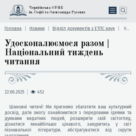
Чернігівська ОУНБ
ім. Софії та Олександра Русових
Головна
Новини
Відділ документів з ЕТПС наук
Удосконалюємося разом | Національний тиждень читання
Удосконалюємося разом |
Національний тиждень
читання
22.06.2025
452
Шановні читачі! Ми прагнемо збагатити ваш культурний
досвід, дати змогу ознайомитися з передовими ідеями та
думками видатних людей, розширити свій світогляд,
дізнатися якнайбільше цікавого, зануритись у світ
пізнавальної літератури, абстрагуватися від скрути
сьогодення.