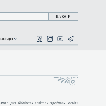
ШУКАТИ
фахiвцю
кого дня бібліотек завітали здобувачі освіти