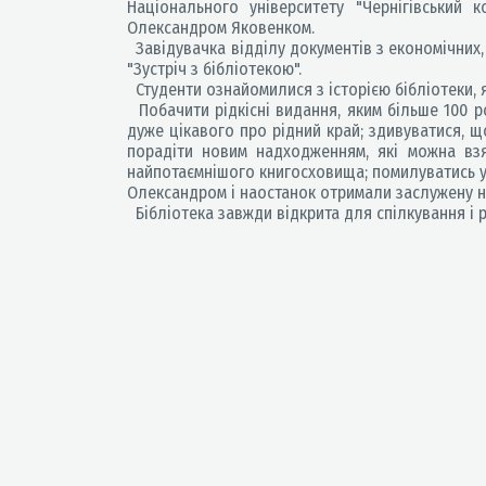
Національного університету "Чернігівський 
Олександром Яковенком.
Завідувачка відділу документів з економічних,
"Зустріч з бібліотекою".
Студенти ознайомилися з історією бібліотеки, я
Побачити рідкісні видання, яким більше 100 ро
дуже цікавого про рідний край; здивуватися, що
порадіти новим надходженням, які можна взя
найпотаємнішого книгосховища; помилуватись ун
Олександром і наостанок отримали заслужену н
Бібліотека завжди відкрита для спілкування і 