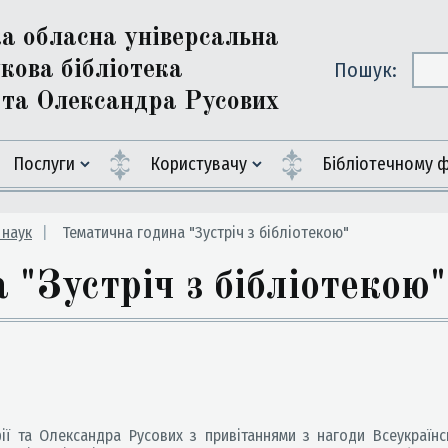
ка обласна універсальна
кова бібліотека
Пошук:
ї та Олександра Русових
Послуги
Користувачу
Бiблiотечному 
 наук
Тематична година "Зустріч з бібліотекою"
"Зустріч з бібліотекою"
ї та Олександра Русових з привітаннями з нагоди Всеукраїнсь