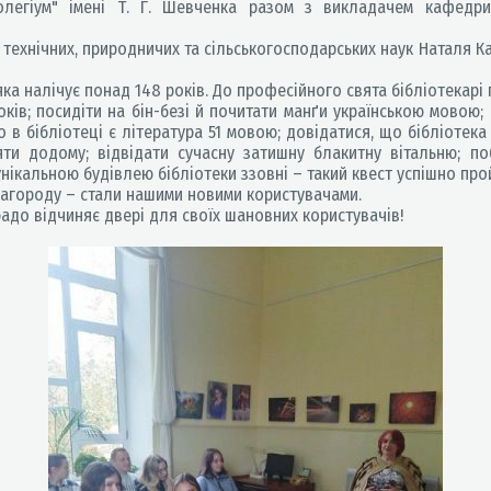
колегіум" імені Т. Г. Шевченка разом з викладачем кафедри
 технічних, природничих та сільськогосподарських наук Наталя 
ка налічує понад 148 років. До професійного свята бібліотекарі
ків; посидіти на бін-безі й почитати манґи українською мовою; 
 в бібліотеці є література 51 мовою; довідатися, що бібліотека 
ти додому; відвідати сучасну затишну блакитну вітальню; п
ікальною будівлею бібліотеки ззовні – такий квест успішно пр
агороду – стали нашими новими користувачами.
радо відчиняє двері для своїх шановних користувачів!