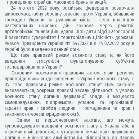
проведення страйків, масових зібрань та акцій.
24 лютого 2022 року російська федерація розпочала
широкомасштабну збройну агресію проти України, вбиваючи
громадян України та руйнуючи міста і села внаслідок
наступальних бойових дій, зокрема через ракетні,
артилерійські та авіаційні удари. Щоб дати відсіч агресорові
й захистити суверенітет і територіальну цілісність держави,
Указом Президента України № 64/2022 від 24.02.2022 року в
Україні було введено воєнний стан.
Що таке правовий режим воєнного стану та як його
введення стосується функціонування суб'єктів
господарювання в Україні?
Основним нормативно-правовим актом, який регулює
правовідносини щодо введення в Україні воєнного стану, є
ЗУ "Про правовий режим воєнного стану". Цим законом
визначаються, зокрема, правові засади діяльності в умовах
воєнного стану органів державної влади й місцевого
самоврядування, підприємств, установ та організацій,
гарантії прав і свобод людини і громадянина та прав і
законних інтересів юридичних осіб.
Одним із першочергових заходів, що можуть
супроводжувати введення воєнного стану в Україні або в
окремих її місцевостях, є утворення тимчасових державних
органів – військових адміністрацій. Відповідно до Закону