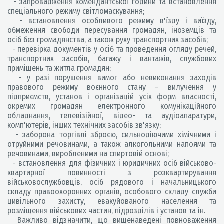
- запровадження комендантської години та встановлення
спеціального режиму світломаскування;
- встановлення особливого режиму в'їзду і виїзду,
обмеження свободи пересування громадян, іноземців та
осіб без громадянства, а також руху транспортних засобів;
- перевірка документів у осіб та проведення огляду речей,
транспортних засобів, багажу і вантажів, службових
приміщень та житла громадян;
- у разі порушення вимог або невиконання заходів
правового режиму воєнного стану – вилучення у
підприємств, установ і організацій усіх форм власності,
окремих громадян електронного комунікаційного
обладнання, телевізійної, відео- та аудіоапаратури,
комп'ютерів, інших технічних засобів зв'язку;
- заборона торгівлі зброєю, сильнодіючими хімічними і
отруйними речовинами, а також алкогольними напоями та
речовинами, виробленими на спиртовій основі;
- встановлення для фізичних і юридичних осіб військово-
квартирної повинності з розквартирування
військовослужбовців, осіб рядового і начальницького
складу правоохоронних органів, особового складу служби
цивільного захисту, евакуйованого населення та
розміщення військових частин, підрозділів і установ та ін.
Важливо відзначити, що вищенаведені повноваження