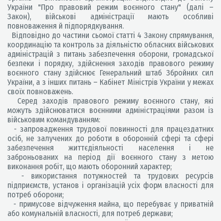
України "Про правовий режим воєнного стану" (далі –
Закон), військові адміністрації мають особливі
повноваження й підпорядкування.
Відповідно до частини сьомої статті 4 Закону спрямування,
координацію та контроль за діяльністю обласних військових
адміністрацій з питань забезпечення оборони, громадської
безпеки і порядку, здійснення заходів правового режиму
воєнного стану здійснює Генеральний штаб Збройних сил
України, а з інших питань – Кабінет Міністрів України у межах
своїх повноважень.
Серед заходів правового режиму воєнного стану, які
можуть здійснюватися воєнними адміністраціями разом із
військовим командуванням:
- запровадження трудової повинності для працездатних
осіб, не залучених до роботи в оборонній сфері та сфері
забезпечення життєдіяльності населення і не
заброньованих на період дії воєнного стану з метою
виконання робіт, що мають оборонний характер;
- використання потужностей та трудових ресурсів
підприємств, установ і організацій усіх форм власності для
потреб оборони;
- примусове відчуження майна, що перебуває у приватній
або комунальній власності, для потреб держави;