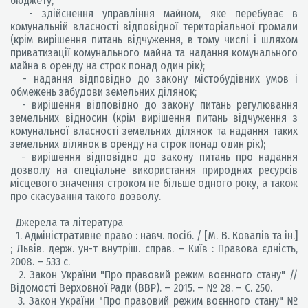
бюджету;
- здійснення управління майном, яке перебуває в
комунальній власності відповідної територіальної громади
(крім вирішення питань відчуження, в тому числі і шляхом
приватизації комунального майна та надання комунального
майна в оренду на строк понад один рік);
- надання відповідно до закону містобудівних умов і
обмежень забудови земельних ділянок;
- вирішення відповідно до закону питань регулювання
земельних відносин (крім вирішення питань відчуження з
комунальної власності земельних ділянок та надання таких
земельних ділянок в оренду на строк понад один рік);
- вирішення відповідно до закону питань про надання
дозволу на спеціальне використання природних ресурсів
місцевого значення строком не більше одного року, а також
про скасування такого дозволу.
Джерела та література
1. Адміністративне право : навч. посіб. / [М. В. Ковалів та ін.]
; Львів. держ. ун-т внутріш. справ. – Київ : Правова єдність,
2008. – 533 с.
2. Закон України "Про правовий режим воєнного стану" //
Відомості Верховної Ради (ВВР). – 2015. – № 28. – С. 250.
3. Закон України "Про правовий режим воєнного стану" №