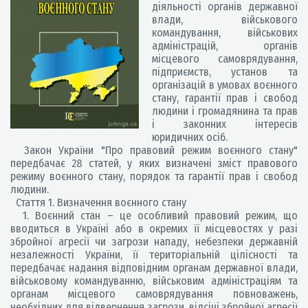
діяльності органів державної
влади, військового
командування, військових
адміністрацій, органів
місцевого самоврядування,
підприємств, установ та
організацій в умовах воєнного
стану, гарантії прав і свобод
людини і громадянина та прав
і законних інтересів
юридичних осіб.
Закон України "Про правовий режим воєнного стану"
передбачає 28 статей, у яких визначені зміст правового
режиму воєнного стану, порядок та гарантії прав і свобод
людини.
Стаття 1. Визначення воєнного стану
1. Воєнний стан – це особливий правовий режим, що
вводиться в Україні або в окремих її місцевостях у разі
збройної агресії чи загрози нападу, небезпеки державній
незалежності України, її територіальній цілісності та
передбачає надання відповідним органам державної влади,
військовому командуванню, військовим адміністраціям та
органам місцевого самоврядування повноважень,
необхідних для відвернення загрози, відсічі збройної агресії