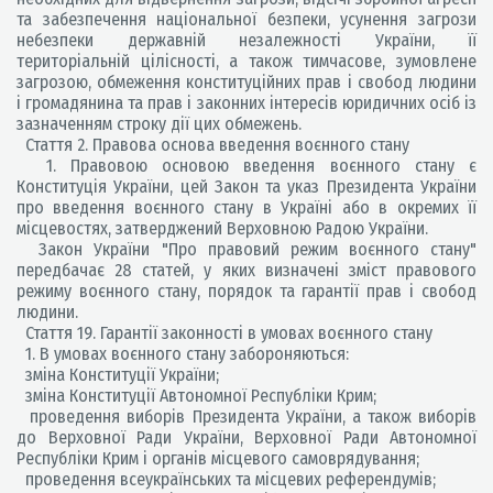
та забезпечення національної безпеки, усунення загрози
небезпеки державній незалежності України, її
територіальній цілісності, а також тимчасове, зумовлене
загрозою, обмеження конституційних прав і свобод людини
і громадянина та прав і законних інтересів юридичних осіб із
зазначенням строку дії цих обмежень.
Стаття 2. Правова основа введення воєнного стану
1. Правовою основою введення воєнного стану є
Конституція України, цей Закон та указ Президента України
про введення воєнного стану в Україні або в окремих її
місцевостях, затверджений Верховною Радою України.
Закон України "Про правовий режим воєнного стану"
передбачає 28 статей, у яких визначені зміст правового
режиму воєнного стану, порядок та гарантії прав і свобод
людини.
Стаття 19. Гарантії законності в умовах воєнного стану
1. В умовах воєнного стану забороняються:
зміна Конституції України;
зміна Конституції Автономної Республіки Крим;
проведення виборів Президента України, а також виборів
до Верховної Ради України, Верховної Ради Автономної
Республіки Крим і органів місцевого самоврядування;
проведення всеукраїнських та місцевих референдумів;