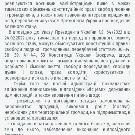
реалізуються воєнними адміністраціями лише в межах
тимчасових обмежень конституційних прав і свобод людини
і громадянина, а також прав і законних інтересів юридичних
осіб, передбачених указом Президента України про введення
воєнного стану.
Відповідно до Указу Президента України № 64/2022 від
24.02.2022 року тимчасово, на період дії правового режиму
воєнного стану, можуть обмежуватися конституційні права і
свободи людини і громадянина, передбачені статтями 30–34,
38, 39, 41–44, 53 Конституції України (зокрема, щодо
недоторканності житла, таємниці листування, невтручання в
особисте і сімейне життя, свободи пересування, свободи
думки і слова, права володіти, користуватися і
розпоряджатися своєю власністю та ін.).
Окрім того на воєнні адміністрації покладається
здійснення повноважень відповідних місцевих державних
адміністрацій, а також вирішення питань щодо:
- розміщення на договірних засадах замовлень на
виробництво продукції, виконання робіт (послуг),
необхідних для територіальної громади, на підприємствах, в
установах та організаціях;
- складання й затвердження місцевого бюджету, внесення
змін до нього, забезпечення виконання відповідного