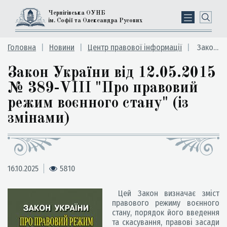
Чернігівська ОУНБ
ім. Софії та Олександра Русових
Головна
Новини
Центр правової інформації
Закон України від 12.05.2015 № 389-VIII "Про правовий режим воєнного стану" (із змінами)
Закон України від 12.05.2015
№ 389-VIII "Про правовий
режим воєнного стану" (із
змінами)
16.10.2025
5810
Цей Закон визначає зміст
правового режиму воєнного
стану, порядок його введення
та скасування, правові засади