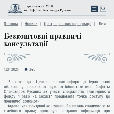
Чернігівська ОУНБ
ім. Софії та Олександра Русових
Головна
Новини
Центр правової інформації
Безкоштовні правничі консультації
Безкоштовні правничі
консультації
13.11.2025
346
13 листопада в Центрі правової інформації Чернігівської
обласної універсальної наукової бібліотеки імені Софії та
Олександра Русових за участі спеціалістів Благодійного
фонду "Право на захист" працювала точка доступу до
правничої допомоги.
Надавалися юридичні консультації з питань спадкового та
сімейного права; процедура подання інформації про