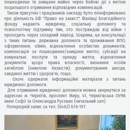
пошкоджене та знищене майно через бойові дії з метою
подальшого отримання відповідних компенсацій.
Також присутніх і працівників закладу було поінформовано
про діяльність БФ "Право на захист". Фахівці Благодійного
фонду надають юридичну, соціальну допомогу та
психологічну підтримку тим, хто постраждав від війни і
проходить через складний період. Зокрема, це консультації
з таких питань: державна допомога та проживання ВПО;
оформлення, обмін, відновлення особистих документів;
компенсація за пошкоджене/знищене житло; субсидії на
комунальні послуги та оренду житла; відновлення
документів щодо права власності; визнання особи
загиблою (зниклою безвісти); документування шкоди,
завданої життю і здоров'ю, тощо.
Охочі одержали інформаційні матеріали з питань
юридичної допомоги.
Для отримання юридичної допомоги можна звернутися за
адресою: м. Чернігів, проспект Миру, 41, Чернігівська ОУНБ
імені Софії та Олександра Русових (читальний зал).
Попередній запис за тел. (0462) 676-197.