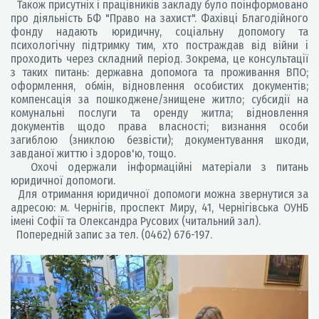
Також присутніх і працівників закладу було поінформовано
про діяльність БФ "Право на захист". Фахівці Благодійного
фонду надають юридичну, соціальну допомогу та
психологічну підтримку тим, хто постраждав від війни і
проходить через складний період. Зокрема, це консультації
з таких питань: державна допомога та проживання ВПО;
оформлення, обмін, відновлення особистих документів;
компенсація за пошкоджене/знищене житло; субсидії на
комунальні послуги та оренду житла; відновлення
документів щодо права власності; визнання особи
загиблою (зниклою безвісти); документування шкоди,
завданої життю і здоров'ю, тощо.
Охочі одержали інформаційні матеріали з питань
юридичної допомоги.
Для отримання юридичної допомоги можна звернутися за
адресою: м. Чернігів, проспект Миру, 41, Чернігівська ОУНБ
імені Софії та Олександра Русових (читальний зал).
Попередній запис за тел. (0462) 676-197.