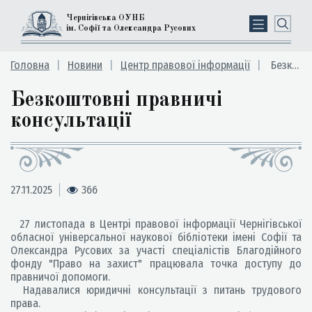
Чернігівська ОУНБ
ім. Софії та Олександра Русових
Головна
Новини
Центр правової інформації
Безкоштовні правничі консультації
Безкоштовні правничі
консультації
27.11.2025
366
27 листопада в Центрі правової інформації Чернігівської
обласної універсальної наукової бібліотеки імені Софії та
Олександра Русових за участі спеціалістів Благодійного
фонду "Право на захист" працювала точка доступу до
правничої допомоги.
Надавалися юридичні консультації з питань трудового
права.