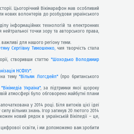
сторії. Цьогорічний Вікімарафон мав особливий
ти нових волонтерів до розбудови українського
ділу інформаційних технологій та електронних
я нейтральної точки зору та авторського права,
 важливі для нашого регіону теми.
етяну Сергіївну Тимошенко,
чия творчість стала
орії, створивши статтю
"Шоходько Володимир
анізація НСФХУ".
л на тему
"Вільям Логсдейл"
(про британського
 "Вікімедіа Україна"
, за підтримки якої щороку
ивій атмосфері було обговорено майбутні плани
очаткована у 2014 році. Біля витоків цієї ідеї
у силу вільних знань. Ігор загинув 20 лютого 2014
кожен новий рядок в українській Вікіпедії – це,
у цифрової освіти, і ми допоможемо вам зробити