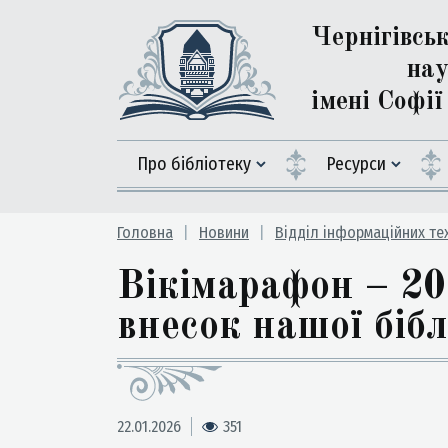
Чернігівсь
нау
імені Софі
Про бібліотеку
Ресурси
Головна
Новини
Відділ інформаційних те
Вікімарафон – 202
внесок нашої біб
22.01.2026
351