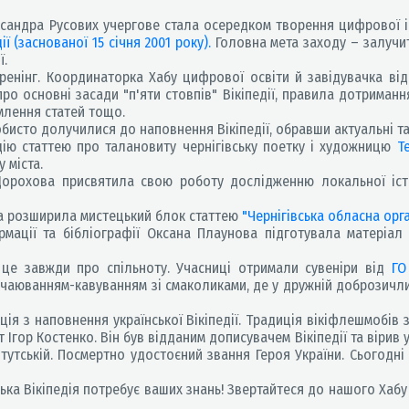
ександра Русових учергове стала осередком творення цифрової і
ії (заснованої 15 січня 2001 року).
Головна мета заходу – залучи
ї.
енінг. Координаторка Хабу цифрової освіти й завідувачка від
ро основні засади "п'яти стовпів" Вікіпедії, правила дотриманн
млення статей тощо.
исто долучилися до наповнення Вікіпедії, обравши актуальні та
ію статтею про талановиту чернігівську поетку і художницю
Т
 міста.
Дорохова присвятила свою роботу дослідженню локальної іст
а розширила мистецький блок статтею
"Чернігівська обласна орг
мації та бібліографії Оксана Плаунова підготувала матеріа
це завжди про спільноту. Учасниці отримали сувеніри від
ГО
м чаюванням-кавуванням зі смаколиками, де у дружній доброзичл
 з наповнення української Вікіпедії. Традиція вікіфлешмобів зап
 Ігор Костенко. Він був відданим дописувачем Вікіпедії та вірив 
итутській. Посмертно удостоєний звання Героя України. Сьогодні 
ька Вікіпедія потребує ваших знань! Звертайтеся до нашого Хаб