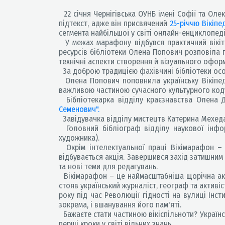
22 січня Чернігівська ОУНБ імені Софії та Ол
підтекст, адже він присвячений
25-річчю Вікіпед
сегмента найбільшої у світі онлайн-енциклопеді
У межах марафону відбувся практичний вікітр
ресурсів бібліотеки Олена Попович розповіла п
технічні аспекти створення й візуального офор
За доброю традицією фахівчині бібліотеки особ
Олена Попович поповнила українську Вікіпед
важливою частиною сучасного культурного коду
Бібліотекарка відділу краєзнавства Олена 
Семенович".
Завідувачка відділу мистецтв Катерина Мехед
Головний бібліограф відділу наукової інфор
художника).
Окрім інтелектуальної праці Вікімарафон – 
відбувається акція. Завершився захід затишни
та нові теми для редагувань.
Вікімарафон – це наймасштабніша щорічна акція
стояв український журналіст, географ та активіст
року під час Революції гідності на вулиці Інст
зокрема, і вшанування його пам'яті.
Бажаєте стати частиною вікіспільноти? Українс
перші кроки у світі вільних знань.