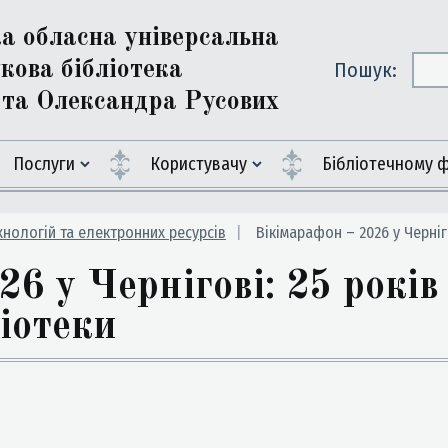
ка обласна універсальна
кова бібліотека
Пошук:
ї та Олександра Русових
Послуги
Користувачу
Бiблiотечному 
хнологій та електронних ресурсів
Вікімарафон – 2026 у Чернігові:
6 у Чернігові: 25 років
ліотеки