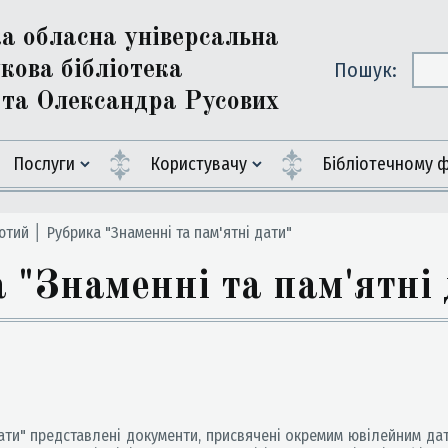
ка обласна універсальна
кова бібліотека
Пошук:
ї та Олександра Русових
Послуги
Користувачу
Бiблiотечному 
тий │ Рубрика "Знаменні та пам'ятні дати"
"Знаменні та пам'ятні 
ати" представлені документи, присвячені окремим ювілейним дата