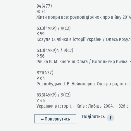
94(477)
Ж 74
Жити попри все: розповіді жінок про війну 2014 та
63.3(4УКР) / 9(С2)
К 59
Козуля О. Жінки в історії України / Олесь Козуля.
63.3(4УКР)4 / 9(С2)
Р 56
Ричка В. М. Княгиня Ольга / Володимир Ричка. – К
821(477)
Р 64
Роздобудько І. В. Неймовірна. Ода до радості : р
63.3(4УКР) / 9(С2)
У 45
Українки в історії. – Київ : Либідь, 2004. – 326 с.
Поділитись:
Повернутись