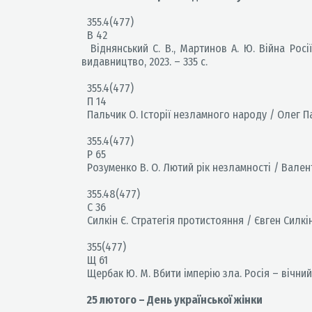
355.4(477)
В 42
Віднянський С. В., Мартинов А. Ю. Війна Росі
видавництво, 2023. – 335 с.
355.4(477)
П 14
Пальчик О. Історії незламного народу / Олег Паль
355.4(477)
Р 65
Розуменко В. О. Лютий рік незламності / Валентин
355.48(477)
С 36
Силкін Є. Стратегія протистояння / Євген Силкін. 
355(477)
Щ 61
Щербак Ю. М. Вбити імперію зла. Росія – вічний в
25 лютого – День української жінки