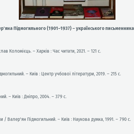
ер'яна Підмогильного (1901–1937) – українського письменник
в Коломієць. – Харків : Час читати, 2021. – 121 с.
огильний. – Київ : Центр учбової літератури, 2019. – 215 с.
. – Київ : Дніпро, 2004. – 379 с.
 / Валер'ян Підмогильний. – Київ : Наукова думка, 1991. – 790 с.