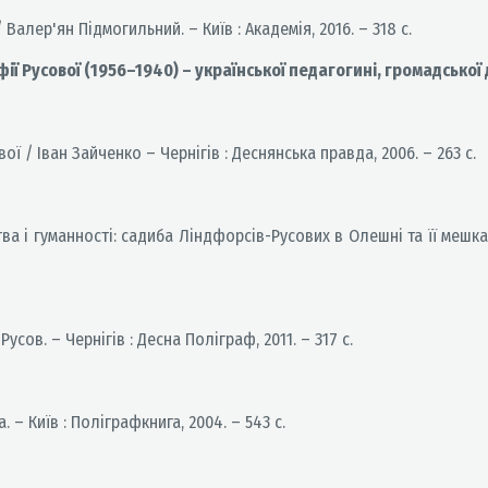
Валер'ян Підмогильний. – Київ : Академія, 2016. – 318 с.
ії Русової (1956–1940) – української педагогині, громадської 
ої / Іван Зайченко – Чернігів : Деснянська правда, 2006. – 263 с.
тва і гуманності: садиба Ліндфорсів-Русових в Олешні та її меш
ов. – Чернігів : Десна Поліграф, 2011. – 317 с.
– Київ : Поліграфкнига, 2004. – 543 с.