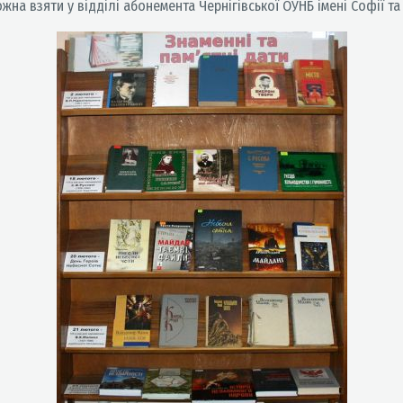
ожна взяти у відділі абонемента Чернігівської ОУНБ імені Софії т