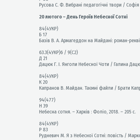
Русова С. Ф. Вибрані педагогічні твори / Софія Ру
20 лютого – День Героїв Небесної Сотні
84(4УКР)
Б 17
Базів В. А. Армагеддон на Майдані: роман-реквієм
63.3(4УКР)6 / 9(С2)
Д 21
Дацюк Г. І. Янголи Небесної Чоти / Галина Дацюк. 
84(4УКР)
К 20
Капранов В. Майдан. Таємні файли / Брати Капран
94(477)
Н 39
Небесна сотня. – Харків : Фоліо, 2018. – 205 с.
84(4УКР)
Р 83
Рудневич М. Я з Небесної Сотні: повість / Марко 