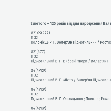
2 лютого – 125 років від дня народження Вал
821.09(477)
П 32
Коломієць Р. Г. Валер'ян Підмогильний / Ростисла
821(477)
П 32
Підмогильний В. П. Вибрані твори / Валер'ян Підм
84(4УКР)
П 32
Підмогильний В. П. Місто / Валер'ян Підмогильний
84(4УКР)
П 32
Підмогильний В. П. Оповідання ; Повість ; Романи
84(4УКР)