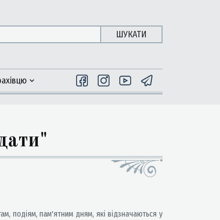
ШУКАТИ
фахiвцю
дати"
м, подіям, пам'ятним дням, які відзначаються у