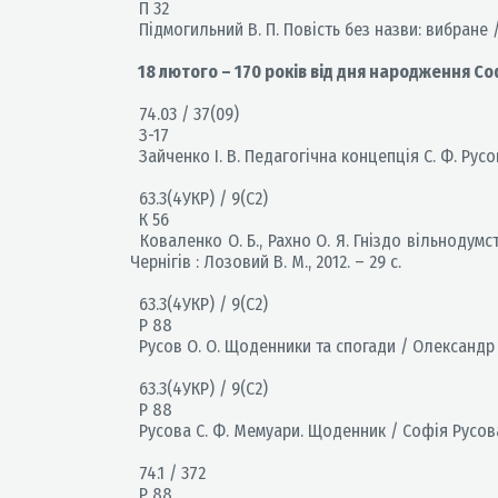
П 32
Підмогильний В. П. Повість без назви: вибране / 
18 лютого – 170 років від дня народження Соф
74.03 / 37(09)
З-17
Зайченко І. В. Педагогічна концепція С. Ф. Русов
63.3(4УКР) / 9(С2)
К 56
Коваленко О. Б., Рахно О. Я. Гніздо вільнодумс
Чернігів : Лозовий В. М., 2012. – 29 с.
63.3(4УКР) / 9(С2)
Р 88
Русов О. О. Щоденники та спогади / Олександр Рус
63.3(4УКР) / 9(С2)
Р 88
Русова С. Ф. Мемуари. Щоденник / Софія Русова. 
74.1 / 372
Р 88