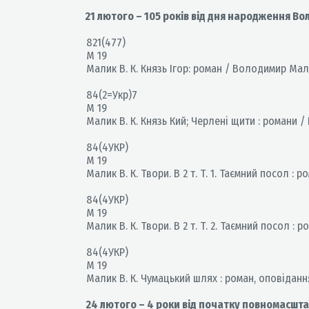
21 лютого – 105 років від дня народження В
821(477)
М 19
Малик В. К. Князь Ігор: роман / Володимир Малик.
84(2=Укр)7
М 19
Малик В. К. Князь Кий; Черлені щити : романи / В
84(4УКР)
М 19
Малик В. К. Твори. В 2 т. Т. 1. Таємний посол : ром
84(4УКР)
М 19
Малик В. К. Твори. В 2 т. Т. 2. Таємний посол : р
84(4УКР)
М 19
Малик В. К. Чумацький шлях : роман, оповідання 
24 лютого – 4 роки від початку повномасшта