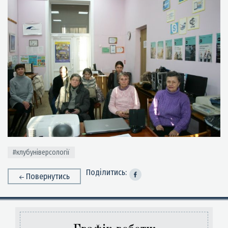
#клубуніверсології
Поділитись:
Повернутись