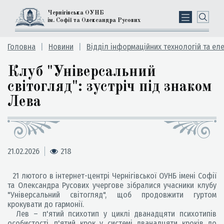
Чернігівська ОУНБ
ім. Софії та Олександра Русових
Головна
Новини
Відділ інформаційних технологій та ел
Клуб "Універсальний
світогляд": зустріч під знаком
Лева
21.02.2026
218
21 лютого в інтернет-центрі Чернігівської ОУНБ імені Софії
та Олександра Русових учергове зібралися учасники клубу
"Універсальний світогляд", щоб продовжити гуртом
крокувати до гармонії.
Лев – п'ятий психотип у циклі дванадцяти психотипів
особистості, п'ятий крок у системі дванадцяти кроків до