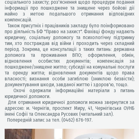
соціального захисту; роз'яснення щодо процедури подання
інформації про пошкоджене та знищене через бойові дії
майно з метою подальшого отримання відповідних
компенсацій.
Також присутніх і працівників закладу було поінформовано
про діяльність БФ "Право на захист". Фахівці фонду надають
юридичну, соціальну допомогу та психологічну підтримку
тим, хто постраждав від війни і проходить через складний
період. Зокрема, це консультації з таких питань: державна
допомога та проживання ВПО; оформлення, обмін,
відновлення особистих документів; компенсація за
пошкоджене/знищене житло; субсидії на комунальні послуги
та оренду житла; відновлення документів щодо права
власності; визнання особи загиблою (зниклою безвісти);
документування шкоди, завданої життю і здоров'ю, тощо.
Охочі одержали інформаційні матеріали з питань
юридичної допомоги.
Для отримання юридичної допомоги можна звернутися за
адресою: м. Чернігів, проспект Миру, 41, Чернігівська ОУНБ
імені Софії та Олександра Русових (читальний зал).
Попередній запис за тел. (0462) 676-197.