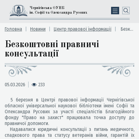
Чернігівська ОУНБ
ім. Софії та Олександра Русових
Головна
Новини
Центр правової інформації
Безкоштовні правничі консультації
Безкоштовні правничі
консультації
05.03.2026
233
5 березня в Центрі правової інформації Чернігівської
обласної універсальної наукової бібліотеки імені Софії та
Олександра Русових за участі спеціалістів Благодійного
фонду "Право на захист" працювала точка доступу до
правничої допомоги.
Надавалися юридичні консультації з питань медичного,
спадкового права та статусу ветеранів війни, гарантій їх