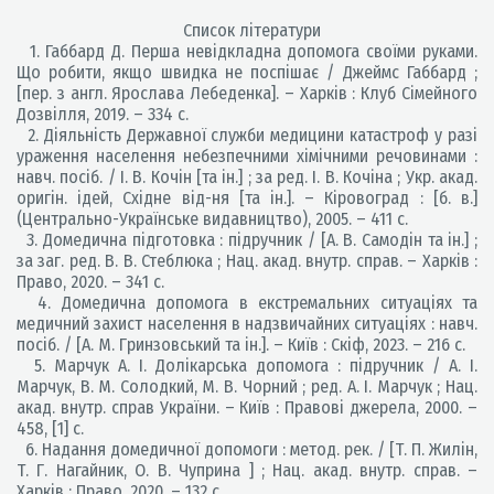
Список літератури
1. Габбард Д. Перша невідкладна допомога своїми руками.
Що робити, якщо швидка не поспішає / Джеймс Габбард ;
[пер. з англ. Ярослава Лебеденка]. – Харків : Клуб Сімейного
Дозвілля, 2019. – 334 с.
2. Діяльність Державної служби медицини катастроф у разі
ураження населення небезпечними хімічними речовинами :
навч. посіб. / І. В. Кочін [та ін.] ; за ред. І. В. Кочіна ; Укр. акад.
оригін. ідей, Східне від-ня [та ін.]. – Кіровоград : [б. в.]
(Центрально-Українське видавництво), 2005. – 411 с.
3. Домедична підготовка : підручник / [А. В. Самодін та ін.] ;
за заг. ред. В. В. Стеблюка ; Нац. акад. внутр. справ. – Харків :
Право, 2020. – 341 с.
4. Домедична допомога в екстремальних ситуаціях та
медичний захист населення в надзвичайних ситуаціях : навч.
посіб. / [А. М. Гринзовський та ін.]. – Київ : Скіф, 2023. – 216 с.
5. Марчук А. І. Долікарська допомога : підручник / А. І.
Марчук, В. М. Солодкий, М. В. Чорний ; ред. А. І. Марчук ; Нац.
акад. внутр. справ України. – Київ : Правові джерела, 2000. –
458, [1] с.
6. Надання домедичної допомоги : метод. рек. / [Т. П. Жилін,
Т. Г. Нагайник, О. В. Чуприна ] ; Нац. акад. внутр. справ. –
Харків : Право, 2020. – 132 с.