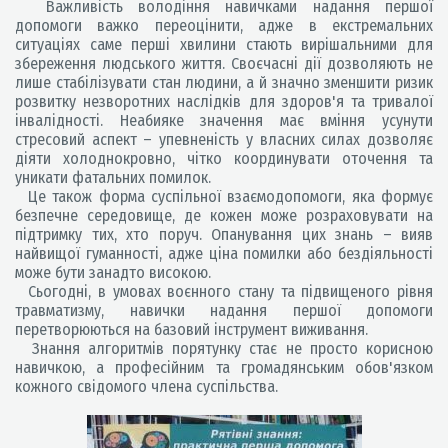
Важливість володіння навичками надання першої
допомоги важко переоцінити, адже в екстремальних
ситуаціях саме перші хвилини стають вирішальними для
збереження людського життя. Своєчасні дії дозволяють не
лише стабілізувати стан людини, а й значно зменшити ризик
розвитку незворотних наслідків для здоров'я та тривалої
інвалідності. Неабияке значення має вміння усунути
стресовий аспект – упевненість у власних силах дозволяє
діяти холоднокровно, чітко координувати оточення та
уникати фатальних помилок.
Це також форма суспільної взаємодопомоги, яка формує
безпечне середовище, де кожен може розраховувати на
підтримку тих, хто поруч. Опанування цих знань – вияв
найвищої гуманності, адже ціна помилки або бездіяльності
може бути занадто високою.
Сьогодні, в умовах воєнного стану та підвищеного рівня
травматизму, навички надання першої допомоги
перетворюються на базовий інструмент виживання.
Знання алгоритмів порятунку стає не просто корисною
навичкою, а професійним та громадянським обов'язком
кожного свідомого члена суспільства.