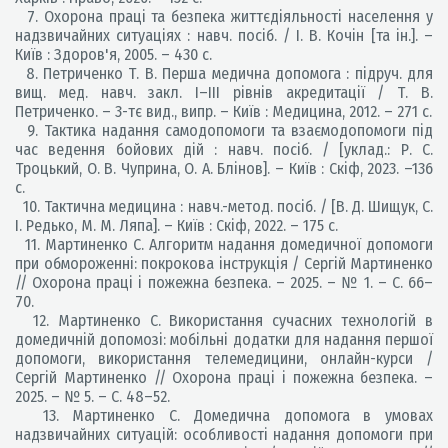
7. Охорона праці та безпека життєдіяльності населення у
надзвичайних ситуаціях : навч. посіб. / І. В. Кочін [та ін.]. –
Київ : Здоров'я, 2005. – 430 с.
8. Петриченко Т. В. Перша медична допомога : підруч. для
вищ. мед. навч. закл. I–III рівнів акредитації / Т. В.
Петриченко. – 3-тє вид., випр. – Київ : Медицина, 2012. – 271 с.
9. Тактика надання самодопомоги та взаємодопомоги під
час ведення бойових дій : навч. посіб. / [уклад.: Р. С.
Троцький, О. В. Чуприна, О. А. Блінов]. – Київ : Скіф, 2023. –136
с.
10. Тактична медицина : навч.-метод. посіб. / [В. Д. Шищук, С.
І. Редько, М. М. Ляпа]. – Київ : Скіф, 2022. – 175 с.
11. Мартиненко С. Алгоритм надання домедичної допомоги
при обмороженні: покрокова інструкція / Сергій Мартиненко
// Охорона праці і пожежна безпека. – 2025. – № 1. – С. 66–
70.
12. Мартиненко С. Використання сучасних технологій в
домедичній допомозі: мобільні додатки для надання першої
допомоги, використання телемедицини, онлайн-курси /
Сергій Мартиненко // Охорона праці і пожежна безпека. –
2025. – № 5. – С. 48–52.
13. Мартиненко С. Домедична допомога в умовах
надзвичайних ситуацій: особливості надання допомоги при