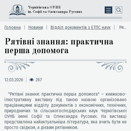
Чернігівська ОУНБ
ім. Софії та Олександра Русових
Головна
Новини
Відділ документів з ЕТПС наук
Рятівні знання: практична перша допомога
Рятівні знання: практична
перша допомога
12.03.2026
267
"Рятівні знання: практична перша допомога" – книжково-
ілюстративну виставку під такою назвою організовано
працівницями відділу документів з економічних, технічних,
природничих та сільськогосподарських наук Чернігівської
ОУНБ імені Софії та Олександра Русових. На виставці
представлена найактуальніша література, яка вчить бути не
просто свідком, а дієвим рятівником.