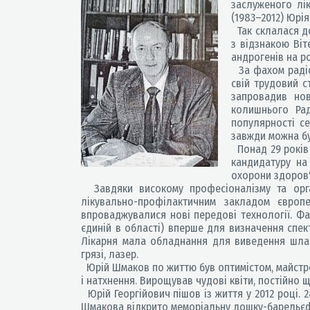
заслуженого лік
(1983–2012) Юрія 
Так склалася до
з відзнакою Віт
андрогенів на р
За фахом радіо
свій трудовий с
запровадив нов
колишнього Ра
популярності се
завжди можна бу
Понад 29 років 
кандидатуру на
охорони здоров'
Завдяки високому професіоналізму та орган
лікувально-профілактичним закладом європ
впроваджувалися нові передові технології. Фа
єдиній в області) вперше для визначення спек
Лікарня мала обладнання для виведення шлакі
грязі, лазер.
Юрій Шмаков по життю був оптимістом, майстром
і натхнення. Вирощував чудові квіти, постійно 
Юрій Георгійович пішов із життя у 2012 році. 2
Шмакова відкрито меморіальну дошку-барельє