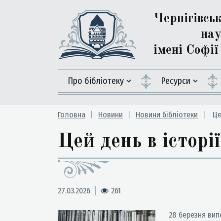
Чернігівсь
нау
імені Софі
Про бібліотеку
Ресурси
Головна
Новини
Новини бібліотеки
Це
Цей день в істор
27.03.2026
261
28 березня випо