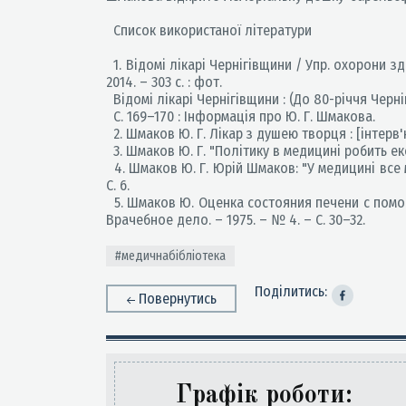
Список використаної літератури
1. Відомі лікарі Чернігівщини / Упр. охорони здо
2014. – 303 с. : фот.
Відомі лікарі Чернігівщини : (До 80-річчя Чернігі
С. 169–170 : Інформація про Ю. Г. Шмакова.
2. Шмаков Ю. Г. Лікар з душею творця : [інтерв'ю
3. Шмаков Ю. Г. "Політику в медицині робить екон
4. Шмаков Ю. Г. Юрій Шмаков: "У медицині все має
С. 6.
5. Шмаков Ю. Оценка состояния печени с помощь
Врачебное дело. – 1975. – № 4. – С. 30–32.
#медичнабібліотека
Поділитись:
Повернутись
Графік роботи: