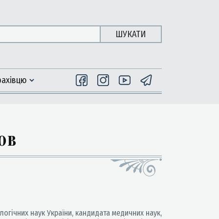
ШУКАТИ
фахiвцю
ов
огічних наук України, кандидата медичних наук,