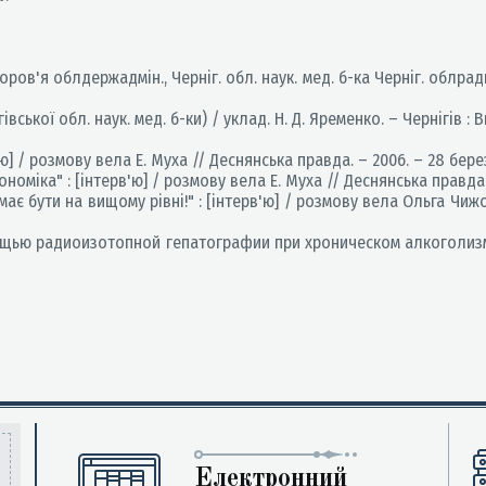
ров'я облдержадмін., Черніг. обл. наук. мед. б-ка Черніг. облради 
вської обл. наук. мед. б-ки) / уклад. Н. Д. Яременко. – Чернігів : В
] / розмову вела Е. Муха // Деснянська правда. – 2006. – 28 берез.
оміка" : [інтерв'ю] / розмову вела Е. Муха // Деснянська правда. –
 бути на вищому рівні!" : [інтерв'ю] / розмову вела Ольга Чижова
ю радиоизотопной гепатографии при хроническом алкоголизме / 
Електронний