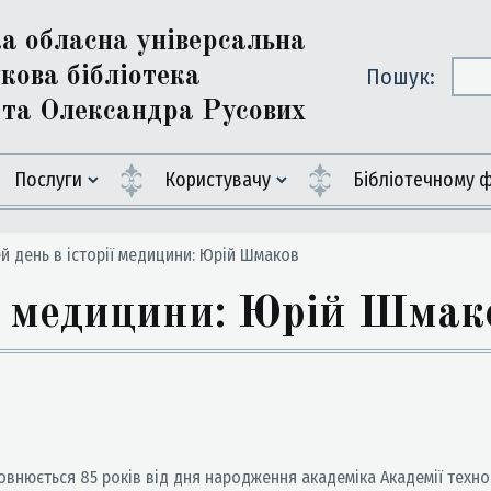
ка обласна універсальна
кова бібліотека
Пошук:
ї та Олександра Русових
Послуги
Користувачу
Бiблiотечному 
й день в історії медицини: Юрій Шмаков
ії медицини: Юрій Шмак
внюється 85 років від дня народження академіка Академії технол