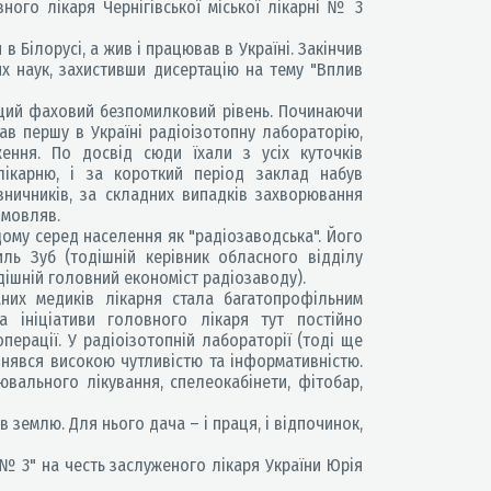
ного лікаря Чернігівської міської лікарні № 3
 Білорусі, а жив і працював в Україні. Закінчив
их наук, захистивши дисертацію на тему "Вплив
щий фаховий безпомилковий рівень. Починаючи
вав першу в Україні радіоізотопну лабораторію,
ення. По досвід сюди їхали з усіх куточків
ікарню, і за короткий період заклад набув
ізничників, за складних випадків захворювання
дмовляв.
дому серед населення як "радіозаводська". Його
ль Зуб (тодішній керівник обласного відділу
дішній головний економіст радіозаводу).
них медиків лікарня стала багатопрофільним
 ініціативи головного лікаря тут постійно
ерації. У радіоізотопній лабораторії (тоді ще
знявся високою чутливістю та інформативністю.
вального лікування, спелеокабінети, фітобар,
землю. Для нього дача – і праця, і відпочинок,
я № 3" на честь заслуженого лікаря України Юрія