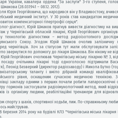
аря України, кавалера ордена "За заслуги" 3-го ступеня, голов
Шмакова (28.03.1941 – 08.12. 2012).
ля Юрія Георгійовича, що народився він у Владивостоку, вчився в
ебський медичний інститут. У 30 років став кандидатом медичн
озвиток компенсаторної гіпертрофії серця".
лог-діагност, Юрій Шмаков прагнув вивести діагностику на ви
таж у Чернігівській обласній лікарні, Юрій Георгійович організу
у технологію діагностики – метод радіоізотопного дослідж
дянського Союзу. Згодом Юрій Шмаков очолив залізничну л
ред чернігівців. Хоч за статусом тут мали обслуговувати зал
ло звернутися по допомогу до лікаря Шмакова. Він нікому не ві
Юрій Георгійович очолював Чернігівську міську лікарню № 3, ві
 посаду очільника лікарні тоді одноголосно підтримали Васи
я), Леонід Безверхий (директор радіозаводу) і Микола Бутко (то
ізаторському таланту і вміло дібраній команді кваліфікова
ейського рівня, оснащеним сучасною медичною технікою. За
хівці закладу одними з перших почали робити лапароскопічні оп
тру гормонів застосували радіоімунологічний метод, який відрі
в із організму людини, реабілітаційні тренажери для відновлю
 спорту з шахів, спортивної ходьби, лиж. По-справжньому любив 
щось майстрував.
8 березня 2014 року на будівлі КЛЗ "Чернігівська міська лікарн
ф.