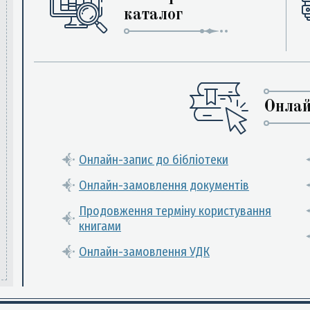
каталог
Онлай
Онлайн-запис до бібліотеки
Онлайн-замовлення документів
Продовження терміну користування
книгами
Онлайн-замовлення УДК