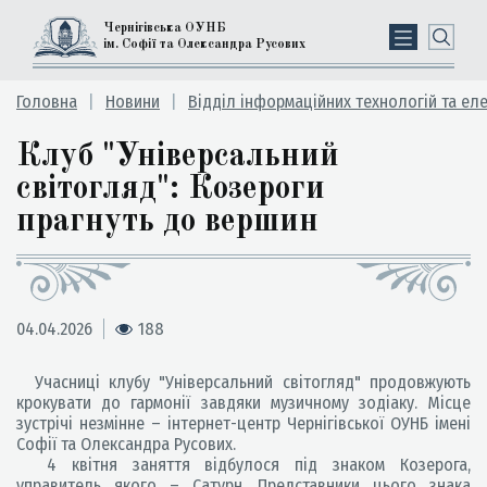
Чернігівська ОУНБ
ім. Софії та Олександра Русових
Головна
Новини
Відділ інформаційних технологій та ел
Клуб "Універсальний
світогляд": Козероги
прагнуть до вершин
04.04.2026
188
Учасниці клубу "Універсальний світогляд" продовжують
крокувати до гармонії завдяки музичному зодіаку. Місце
зустрічі незмінне – інтернет-центр Чернігівської ОУНБ імені
Софії та Олександра Русових.
4 квітня заняття відбулося під знаком Козерога,
управитель якого – Сатурн. Представники цього знака