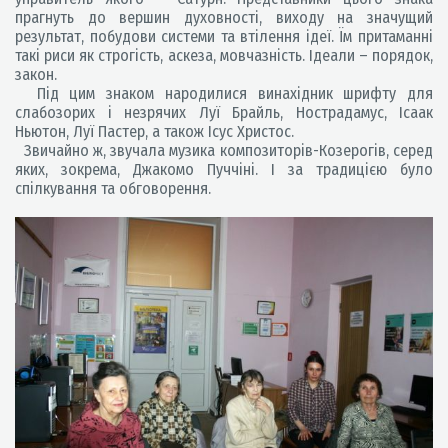
прагнуть до вершин духовності, виходу на значущий
результат, побудови системи та втілення ідеї. Їм притаманні
такі риси як строгість, аскеза, мовчазність. Ідеали – порядок,
закон.
Під цим знаком народилися винахідник шрифту для
слабозорих і незрячих Луї Брайль, Нострадамус, Ісаак
Ньютон, Луї Пастер, а також Ісус Христос.
Звичайно ж, звучала музика композиторів-Козерогів, серед
яких, зокрема, Джакомо Пуччіні. І за традицією було
спілкування та обговорення.