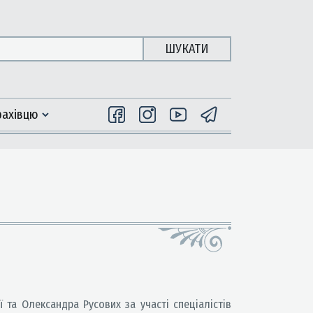
ШУКАТИ
фахiвцю
ї та Олександра Русових за участі спеціалістів