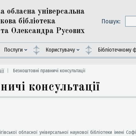
ка обласна універсальна
кова бібліотека
Пошук:
ї та Олександра Русових
Послуги
Користувачу
Бiблiотечному 
ії
Безкоштовні правничі консультації
ничі консультації
івської обласної універсальної наукової бібліотеки імені Софі