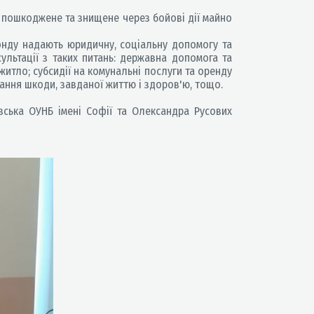
 пошкоджене та знищене через бойові дії майно
онду надають юридичну, соціальну допомогу та
ультації з таких питань: державна допомога та
тло; субсидії на комунальні послуги та оренду
ання шкоди, завданої життю і здоров'ю, тощо.
вська ОУНБ імені Софії та Олександра Русових