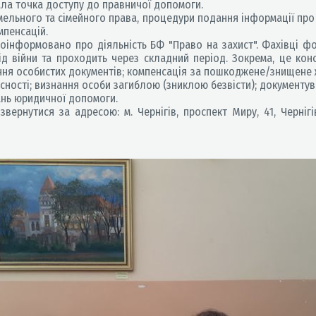
а точка доступу до правничої допомоги.
мельного та сімейного права, процедури подання інформації про
мпенсацій.
поінформовано про діяльність БФ "Право на захист". Фахівці ф
ід війни та проходить через складний період. Зокрема, це конс
ня особистих документів; компенсація за пошкоджене/знищене жи
ності; визнання особи загиблою (зниклою безвісти); документув
ань юридичної допомоги.
нутися за адресою: м. Чернігів, проспект Миру, 41, Чернігі