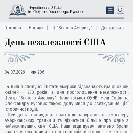
Чернігівська ОУНБ
ім. Софії та Олександра Русових
Головна
Новини
ІЦ "Вікно в Америку"
День незалежності США
День незалежності США
04.07.2026
206
4 липня Сполучені Штати Америки відзначають грандіозний
ювілей – 250 років із дня проголошення незалежності.
Центр "Вікно в Америку" Чернігівської ОУНБ імені Софії та
Олександра Русових також долучився до святкування цієї
історичної події.
Цей день став чудовою нагодою зануритися в атмосферу
американських традицій та дізнатися більше про одне з
найважливіших свят США. Наші відвідувачі активно брали
участь у захопливій інтелектуальній вікторині, де за свої