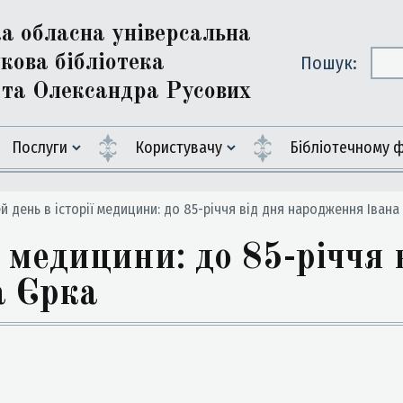
ка обласна універсальна
кова бібліотека
Пошук:
ї та Олександра Русових
Послуги
Користувачу
Бiблiотечному 
й день в історії медицини: до 85-річчя від дня народження Івана
ї медицини: до 85-річчя 
а Єрка