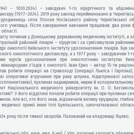
.1941 – 10.10.2024) – завідувач 1-го хірургічного та абдомі
нсеру (1977–2024). 2019 року заклад перейменовано в Чернігівсь
родженець села Плоске Носівського району Чернігівської об
ного училища. Після завершення навчання працював два роки
 області.
іту починав у Донецькому державному медичному інституті, а з
тральній районній лікарні – хірургом і за сумісництвом районн
рі онкології Київського інституту удосконалення лікарів. Був з
сного онкологічного диспансеру, а з 1977 року – завідувачем 1-г
 курсів удосконалення при онкологічних інститутах Києва
 міжнародних з'їздів з онкології. Іван Єрко – автор 15-ти раціо
тав робити операції на стравоході (операції Льюїса і Гарлока)
ві оперативні втручання при раку шлунка, підшлункової зало
оспленектомію), пухлинах наднирників, нирки й колоректальному
ент Національного медичного університету ім. О. О. Богомоль
ектомії". У його відділені почали робити операції при пухлинах се
. Але всі, хто його знав, відзначали велику ерудицію, глибокі 
медичної премії імені Іллі Буяльського, започаткованої облас
024 року після тяжкої хвороби. Похований на кладовищі Яцево.
ігівської обл. наук. мед. б-ки) / Упр. охорони здоров'я облдержад