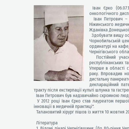
Іван Єрко (06.07
онкологічного диспа
Іван Петрович – у
Ніжинського медич
Жданівка Донецької
Здобувати вищу осв
Чорнобильській цен
ординатурі на кафед
Чернігівського обла
Постійний учасник
республіканських та
Уперше в області с
раку. Впровадив но
дистальну панкреат
деклараційний пат
тракту після екстирпації культі шлунка та гастр
Іван Петрович був надзвичайно скромною людиною
У 2012 році Іван Єрко став лауреатом першої 
інновації в медичній практиці".
Талановитий хірург пішов із життя 10 жовтня 2
Література
1. Відомі лікарі Чернігівщини: (До 80-річчя Черн