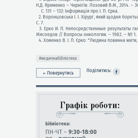
Н.Д. Яременко – Чернігів: Лозовий В.М., 2014. – 30
С. 131 – 132: Інформація про І. П. Єрка.
2. Воронцовська І. І. Хірург, який щодня боретьс
С. 7.
3. Ерко И. П. Непосредственные результаты га
Мясоедов // Вопросы онкологии. – 1982. – № 1. –
4. Хоменко В. І. П. Єрко: "Людина повинна жити, 
#медичнабібліотека
Поділитись:
Повернутись
Графік роботи:
Бiблiотека:
ПН-ЧТ –
9:30-18:00