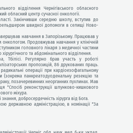
нального відділення Чернігівського обласного
кий обласний центр сучасної онкології.
ласті. Закінчивши середню школу, вступив до
 фельдшером швидкої допомоги в селищі Ново-
авершував навчання в Запорізькому. Працював у
им онкологом. Продовжував навчання у клінічній
аступником головного лікаря з медичної частини
о хірургічного та абдомінального відділення.
, Тбілісі. Регулярно брав участь у роботі
налізаторських пропозицій, 86 друкованих праць.
, радикальні операції при кардіоезофагальному
зи (зокрема панкреатодуоденальну резекцію та
 раку, позачеревинних неорганних пухлинах. Мав
ця "Спосіб реконструкції шлунково-кишкового
чового міхура.
знання, добросердечність хірурга від Бога.
ною державною адміністрацією, в номінації "За
міністрації; Черніг. обл. наук. мед. б-ка; уклад.