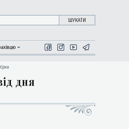
ШУКАТИ
фахiвцю
 Єрка
від дня