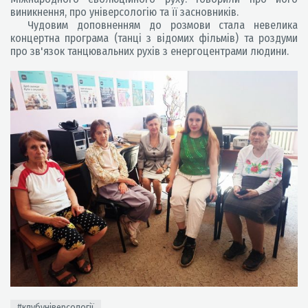
виникнення, про універсологію та її засновників.
Чудовим доповненням до розмови стала невелика
концертна програма (танці з відомих фільмів) та роздуми
про зв'язок танцювальних рухів з енергоцентрами людини.
#клубуніверсології