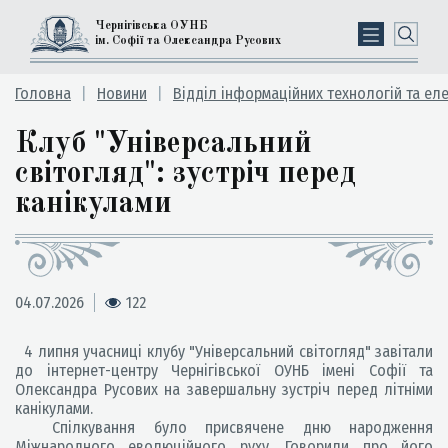
Чернігівська ОУНБ
ім. Софії та Олександра Русових
Головна
Новини
Відділ інформаційних технологій та ел
Клуб "Універсальний
світогляд": зустріч перед
канікулами
04.07.2026
122
4 липня учасниці клубу "Універсальний світогляд" завітали
до інтернет-центру Чернігівської ОУНБ імені Софії та
Олександра Русових на завершальну зустріч перед літніми
канікулами.
Спілкування було присвячене дню народження
Міжнародного еволюційного руху. Говорили про його