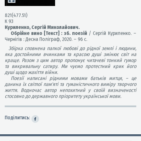
821(477.51)
К 93
Куриленко, Сергій Миколайович.
Обрійне вино [Текст] : зб. поезій
/ Сергій Куриленко. –
Чернігів : Десна Поліграф, 2020. – 96 с.
Збірка сповнена палкої любові до рідної землі і людини,
яка достойними вчинками та красою душі змінює світ на
краще. Разом з цим автор пропонує читачеві тонкий гумор
та викривальну сатиру. Ми чуємо протестний крик його
душі
щодо жахіття війни.
Поезії написані рідними мовами батьків митця, – це
данина їх світлої пам'яті та гуманістичного виміру творчого
життя. Водночас автор непохитний у своїй визначеності
стосовно до державного пріоритету української мови.
Поділитись: