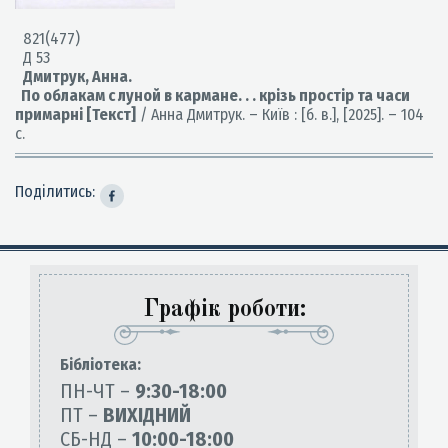
821(477)
Д 53
Дмитрук, Анна.
По облакам с луной в кармане. . . крізь простір та часи
примарні [Текст]
/ Анна Дмитрук. – Київ : [б. в.], [2025]. – 104
с.
Поділитись:
Графік роботи:
Бiблiотека:
ПН-ЧТ –
9:30-18:00
ПТ –
ВИХІДНИЙ
СБ-НД –
10:00-18:00