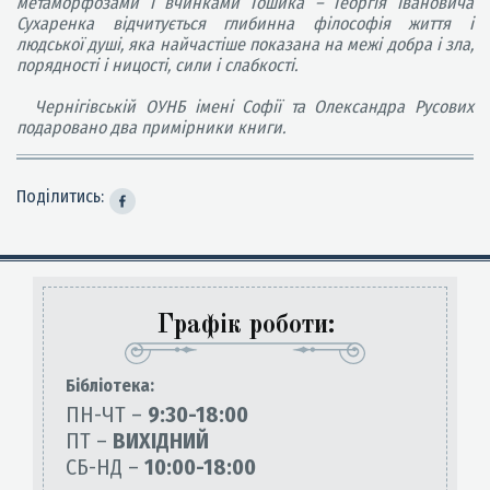
метаморфозами і вчинками Гошика – Георгія Івановича
Сухаренка відчитується глибинна філософія життя і
людської душі, яка найчастіше показана на межі добра і зла,
порядності і ницості, сили і слабкості.
Чернігівській ОУНБ імені Софії та Олександра Русових
подаровано два примірники книги.
Поділитись:
Графік роботи:
Бiблiотека:
ПН-ЧТ –
9:30-18:00
ПТ –
ВИХІДНИЙ
СБ-НД –
10:00-18:00