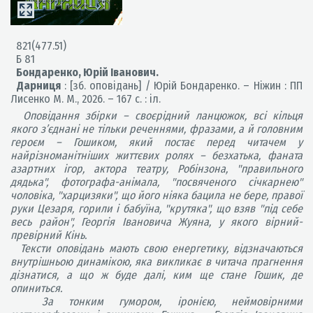
821(477.51)
Б 81
Бондаренко, Юрій Іванович.
Дарниця
: [зб. оповідань] / Юрій Бондаренко. – Ніжин : ПП
Лисенко М. М., 2026. – 167 с. : іл.
Оповідання збірки – своєрідний ланцюжок, всі кільця
якого з’єднані не тільки реченнями, фразами, а й головним
героєм – Гошиком, який постає перед читачем у
найрізноманітніших життєвих ролях – безхатька, фаната
азартних ігор, актора театру, Робінзона, "правильного
дядька", фотографа-анімала, "посвяченого січкарнею"
чоловіка, "харцизяки", що його ніяка бацила не бере, правої
руки Цезаря, горили і бабуїна, "крутяка", що взяв "під себе
весь район", Георгія Івановича Жуяна, у якого вірний-
превірний Кінь.
Тексти оповідань мають свою енергетику, відзначаються
внутрішньою динамікою, яка викликає в читача прагнення
дізнатися, а що ж буде далі, ким ще стане Гошик, де
опиниться.
За тонким гумором, іронією, неймовірними