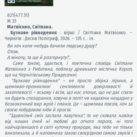
821(477.51)
М 33
Матвієнко, Світлана.
Бузкове рівнодення
: вірші / Світлана Матвієнко. –
Чернігів : Десна Поліграф, 2026. – 135 с. : іл.
Ви хоч коли-небудь бачили людську душу?
Отож.
А жіночу, та ще й розгорнуту?..
Саме такою, здається, і поетична сповідь Світлани
Матвієнко з Риботина, поблизу древнього містечка Короп,
що на Чернігівському Придесенні.
"Бузкове рівнодення" – не просто збірка лірики, а
щемливо-проникливі сентименти довірливості й
захопливості – всьому і всім, що нас оточує, що не дає спати
чи будить спозарання, зовучи в політ чи кидаючи нещадно у
безконечний вир мрій і планів. Це – щемлива поезія, хоч за
своєю побудовою ніби й проста.
"Здавнілий сміх заслала павутина", та не сховала навіки
від наших очей ні любові до отчого порога, ні того
найчарівнішого в світі куточку природи, яка тебе не тільки
виколихала, а й наповнила такою своєрідною гамою звуків і