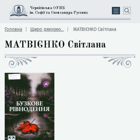
Чернігівська ОУНБ
ім. Софії та Олександра Русових
Головна
Щиро дякуємо...
МАТВІЄНКО Світлана
МАТВІЄНКО Світлана