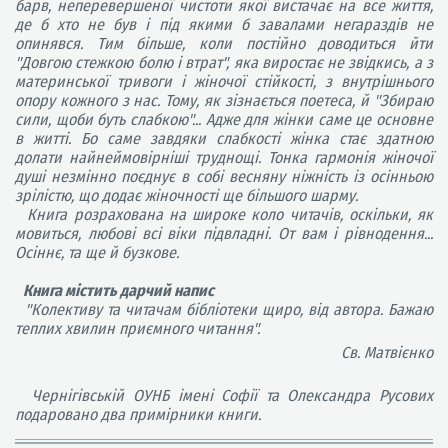
барв, неперевершеної чистоти якої вистачає на все життя,
де б хто не був і під якими б завалами негараздів не
опинявся. Тим більше, коли постійно доводиться йти
"Довгою стежкою болю і втрат", яка виростає не звідкись, а з
материнської тривоги і жіночої стійкості, з внутрішнього
опору кожного з нас. Тому, як зізнається поетеса, й "Збираю
сили, щоби буть слабкою"... Адже для жінки саме це основне
в житті. Бо саме завдяки слабкості жінка стає здатною
долати найнеймовірніші труднощі. Тонка гармонія жіночої
душі незмінно поєднує в собі весняну ніжність із осінньою
зрілістю, що додає жіночності ще більшого шарму.
Книга розрахована на широке коло читачів, оскільки, як
мовиться, любові всі віки підвладні. От вам і рівнодення...
Осіннє, та ще й бузкове.
Книга містить дарчий напис
"Колективу та читачам бібліотеки щиро, від автора. Бажаю
теплих хвилин приємного читання".
Св. Матвієнко
Чернігівській ОУНБ імені Софії та Олександра Русових
подаровано два примірники книги.