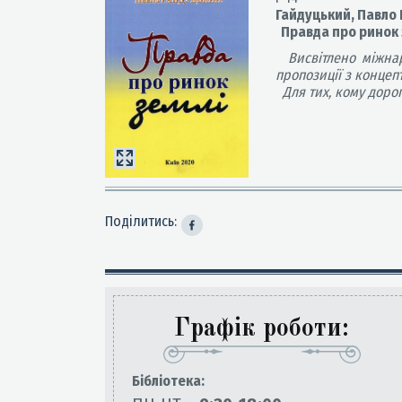
Гайдуцький, Павло 
Правда про ринок з
Висвітлено міжна
пропозиції з концеп
Для тих, кому дорог
Поділитись:
Графік роботи:
Бiблiотека: