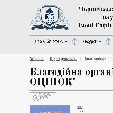
Чернігівсь
нау
імені Софі
Про бібліотеку
Ресурси
Головна
Щиро дякуємо...
Благодійна орга
Благодійна орг
ОЦІНОК"
332
Г 14