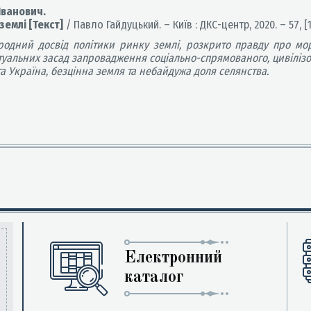
Іванович.
емлі [Текст]
/ Павло Гайдуцький. – Київ : ДКС-центр, 2020. – 57, [1]
родний досвід політики ринку землі, розкрито правду про мо
туальних засад запровадження соціально-спрямованого, цивілізов
а Україна, безцінна земля та небайдужа доля селянства.
Електронний
каталог