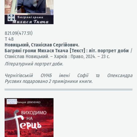
821.09(477.51)
Т 48
Новицький, Станіслав Сергійович.
Багряні громи Михася Ткача [Текст] : літ. портрет доби
/
Станіслав Новицький. – Харків : Право, 2024. – 23 с.
Літературний портрет доби.
Чернігівській ОУНБ імені Софії та Олександра
Русових подаровано 2 примірники книги.