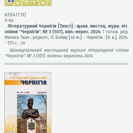
821(477.51)
Л 64
Літературний Чернігів [Текст] : щокв. мистец. журн. літ.
спілки "Чернігів". № 3 (107), лип.-верес. 2024
/ голов. ред.
Михась Ткач ; редкол.: О. Бобир [та ін.]. - Чернігів : [б. в.], 2024.
- 175 с. : іл.
Щоквартальний мистецький журнал літературної спілки
"Чернігів". № 3 (107), липень–вересень 2024.