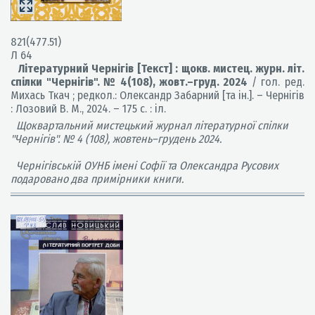
821(477.51)
Л 64
Літературний Чернігів [Текст] : щокв. мистец. журн. літ.
спілки "Чернігів". № 4(108), жовт.–груд. 2024
/ гол. ред.
Михась Ткач ; редкол.: Олександр Забарний [та ін.]. – Чернігів
: Лозовий В. М., 2024. – 175 с. : іл.
Щоквартальний мистецький журнал літературної спілки
"Чернігів". № 4 (108), жовтень–грудень 2024.
Чернігівській ОУНБ імені Софії та Олександра Русових
подаровано два примірники книги.