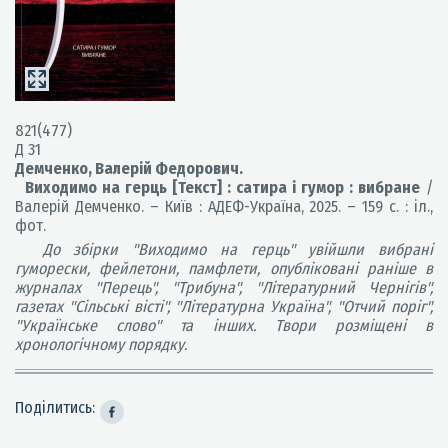
821(477)
Д 31
Демченко, Валерій Федорович.
Виходимо на герць [Текст] : сатира і гумор : вибране
/
Валерій Демченко. – Київ : АДЕФ-Україна, 2025. – 159 с. : іл.,
фот.
До збірки "Виходимо на герць" увійшли вибрані
гуморески, фейлетони, памфлети, опубліковані раніше в
журналах "Перець", "Трибуна", "Літературний Чернігів",
газетах "Сільські вісті", "Літературна Україна", "Отчий поріг",
"Українське слово" та інших. Твори розміщені в
хронологічному порядку.
Поділитись: