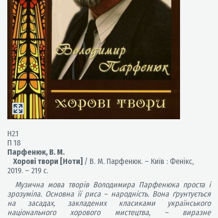
Н2.1
П 18
Парфенюк, В. М.
Хорові твори [Ноти]
/ В. М. Парфенюк. – Київ : Фенікс,
2019. – 219 с.
Музична мова творів Володимира Парфенюка проста і
зрозуміла. Основна її риса – народність. Вона ґрунтується
на засадах, закладених класиками українського
національного хорового мистецтва, – виразне