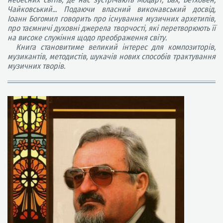
Чайковський... Подаючи власний виконавський досвід,
Іоанн Богомил говорить про існування музичних архетипів,
про таємничі духовні джерела творчості, які перетворюють її
на високе служіння щодо преображення світу.
Книга становитиме великий інтерес для композиторів,
музикантів, методистів, шукачів нових способів трактування
музичних творів.