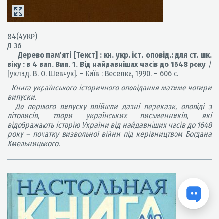
84(4УКР)
Д 36
Дерево пам'яті [Текст] : кн. укр. іст. оповід.: для ст. шк.
віку : в 4 вип. Вип. 1. Від найдавніших часів до 1648 року
/
[уклад. В. О. Шевчук]. – Київ : Веселка, 1990. – 606 с.
Книга українського історичного оповідання матиме чотири
випуски.
До першого випуску ввійшли давні перекази, оповіді з
літописів, твори українських письменників, які
відображають історію України від найдавніших часів до 1648
року – початку визвольної війни під керівництвом Богдана
Хмельницького.