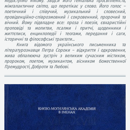
недоступно нікому. Звідси його геніальна просвітленість,
міжгалактичне світло, що перетікає у слово. Його голос –
поетичний і співучий, музикальний і словесний,
провіденційно-співрозмовний і сокровенний, пророчий та
вічний. Йому підвладне все: проза і поезія, євхаристійні
проповіді та молитви, псалми і притчі, щоденники і
життєписи, енциклопедії і теогами, передання і саги,
історичні та філософські трактати...
Книга відомого українського письменника та
літературознавця Петра Сороки – відкриття і одкровення,
жива обпалююча зустріч з великим сучасним містиком,
пророком, поетом, музикантом, вісником божественної
Премудрості, Доброти та Любові.