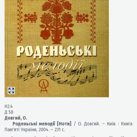
Н2.4
Д 58
Довгий, О.
Роденьські мелодії [Ноти]
/ О. Довгий. – Київ : Книга
Пам'яті України, 2004. – 231 с.