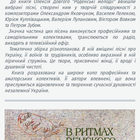
До книги Олексія Довгого "Роденські мелодії" ввійшли
вибрані пісні, створені ним у творчій співдружності з
композиторами Олександром Яковчуком, Василем Лелекою,
Юрієм Куплівацьким, Валерієм Лупановим, Віктором Вовком
та Петром Зубом.
Значна частина цих пісень виконується професійними та
самодіяльними колективами, транслюються по радіо,
виходять в телевізійний ефір.
Тематично збірка різнопланова. В ній вміщені пісні про
Україну, її воїнів та трудівників, особливо виразний в ній
ліричний струмінь. Це твори, присвячені жінці, її вроді і
душевній чистоті.
Книга розрахована на широке коло професійних та
аматорських колективів. Її автори впевнені, що вона
прислужиться відновленню та творенню сучасної духовності
незалежної України.