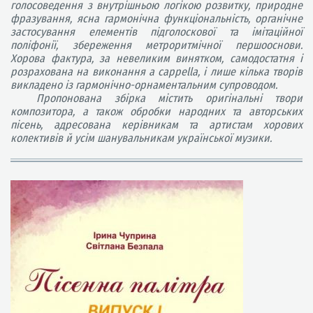
голосоведення з внутрішньою логікою розвитку, природне
фразування, ясна гармонічна функціональність, органічне
застосування елементів підголоскової та імітаційної
поліфонії, збереження метроритмічної першооснови.
Хорова фактура, за невеликим винятком, самодостатня і
розрахована на виконання а cappella, і лише кілька творів
викладено із гармонічно-орнаментальним супроводом.
Пропонована збірка містить оригінальні твори
композитора, а також обробки народних та авторських
пісень, адресована керівникам та артистам хорових
колективів й усім шанувальникам української музики.