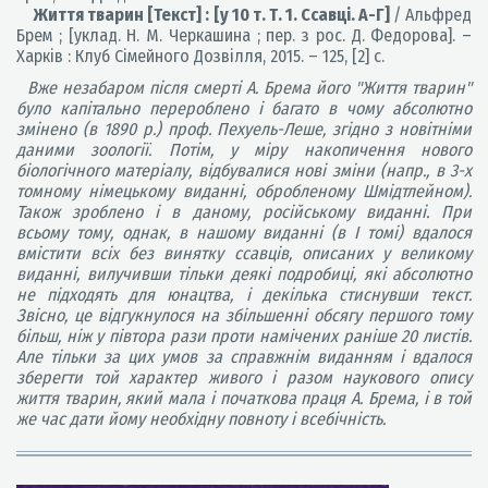
Життя тварин [Текст] : [у 10 т. Т. 1. Ссавці. А-Г]
/ Альфред
Брем ; [уклад. Н. М. Черкашина ; пер. з рос. Д. Федорова]. –
Харків : Клуб Сімейного Дозвілля, 2015. – 125, [2] с.
Вже незабаром після смерті А. Брема його "Життя тварин"
було капітально перероблено і багато в чому абсолютно
змінено (в 1890 р.) проф. Пехуель-Леше, згідно з новітніми
даними зоології. Потім, у міру накопичення нового
біологічного матеріалу, відбувалися нові зміни (напр., в 3-х
томному німецькому виданні, обробленому Шмідтлейном).
Також зроблено і в даному, російському виданні. При
всьому тому, однак, в нашому виданні (в I томі) вдалося
вмістити всіх без винятку ссавців, описаних у великому
виданні, вилучивши тільки деякі подробиці, які абсолютно
не підходять для юнацтва, і декілька стиснувши текст.
Звісно, це відгукнулося на збільшенні обсягу першого тому
більш, ніж у півтора рази проти намічених раніше 20 листів.
Але тільки за цих умов за справжнім виданням і вдалося
зберегти той характер живого і разом наукового опису
життя тварин, який мала і початкова праця А. Брема, і в той
же час дати йому необхідну повноту і всебічність.