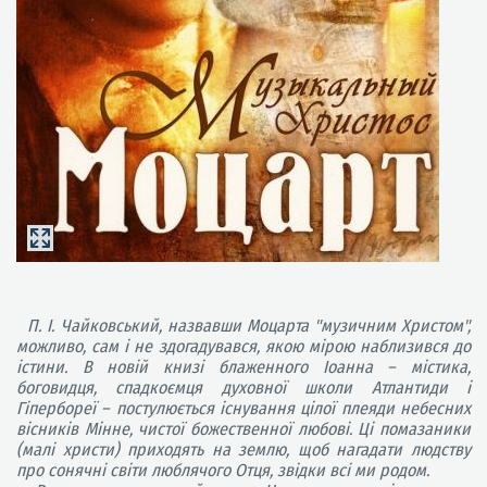
П. І. Чайковський, назвавши Моцарта "музичним Христом",
можливо, сам і не здогадувався, якою мірою наблизився до
істини. В новій книзі блаженного Іоанна – містика,
боговидця, спадкоємця духовної школи Атлантиди і
Гіпербореї – постулюється існування цілої плеяди небесних
вісників Мінне, чистої божественної любові. Ці помазаники
(малі христи) приходять на землю, щоб нагадати людству
про сонячні світи люблячого Отця, звідки всі ми родом.