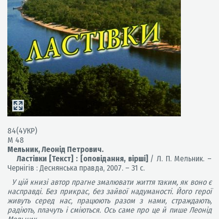
84(4УКР)
М 48
Мельник, Леонід Петрович.
Ластівки [Текст] : [оповідання, вірші]
/ Л. П. Мельник. –
Чернігів : Деснянська правда, 2007. – 31 с.
У цій книзі автор прагне змалювати життя таким, як воно є
насправді. Без прикрас, без зайвої надуманості. Його герої
живуть серед нас, працюють разом з нами, страждають,
радіють, плачуть і сміються. Ось саме про це й пише Леонід