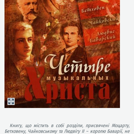
Книгу, що містить в собі розділи, присвячені Моцарту,
Бетховену, Чайковському та Людвігу II – королю Баварії, не