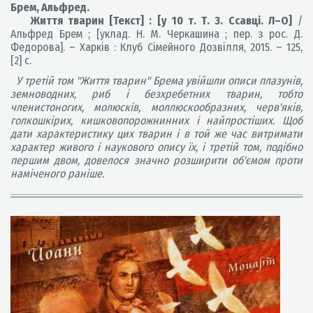
Брем, Альфред.
Життя тварин [Текст] : [у 10 т. Т. 3. Ссавці. Л–О]
/
Альфред Брем ; [уклад. Н. М. Черкашина ; пер. з рос. Д.
Федорова]. – Харків : Клуб Сімейного Дозвілля, 2015. – 125,
[2] с.
У третій том
"Життя тварин"
Брема увійшли описи плазунів,
земноводних, риб і безхребетних тварин, тобто
членистоногих, молюсків, моллюскообразних, черв'яків,
голкошкірих, кишковопорожнинних і найпростіших. Щоб
дати характеристику цих тварин і в той же час витримати
характер живого і наукового опису їх, і третій том, подібно
першим двом, довелося значно розширити об'ємом проти
наміченого раніше
.