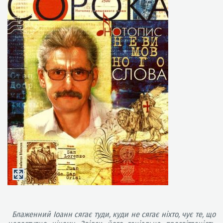
Блаженний Іоанн сягає туди, куди не сягає ніхто, чує те, що