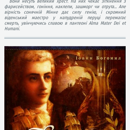
Вони несуть великий хрест. На них чекає зіткнення з
фарисейством, гоніння, наклепи, зашморг чи отрута... Але
вірність сонячній Мінне дає силу генію, і скромний
віденський маестро у напудреній перуці перемагає
смерть, увінчуючись славою в пантеоні Alma Mater Dei et
Humani.