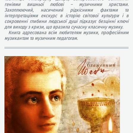
геніями вишньої любові – музичними христами.
Захоплюючий, насичений рідкісними фактами та
інтерпретаціями екскурс в історію світової культури і в
сокровенні глибини людської душі підказує безцінні ключі
для виходу з кризи, що вразила сучасну класичну музику.
Книга адресована всім любителям музики, професійним
музикантам та музичним педагогам.