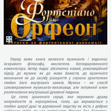
Перед вами книга великого музиканта і водночас
яскравого філософа, мислителя, богоодкровенного
коментатора. Автор подає абсолютно новий, революційний
підхід до музики як до мови божеств, до музичного
виконання як до засобу розкриття у слухача архетипних
глибин його внутрішніх замків. Музика – не спосіб
самовираження музиканта-виконавця, але потужний ключ
розпечатання внутрішньої духовної людини.
Це голос зраненого серця, яке пережило драму
неприйняття та нерозуміння, голос, що виривається з
глибин щирої душі та дарований людству як вість з добрих
небесних світів, де нас зустрічають Моцарт, Бах, Бетховен,