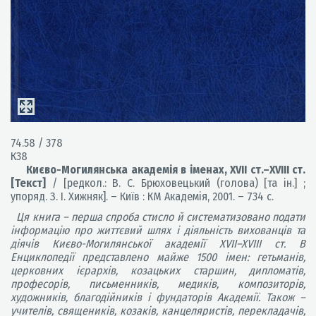
74.58 / 378
К38
Києво-Могилянська академія в іменах, XVII ст.–XVIII ст.
[Текст]
/ [редкол.: В. С. Брюховецький (голова) [та ін.] ;
упоряд. З. І. Хижняк]. – Київ : КМ Академія, 2001. – 734 с.
Ця книга – перша спроба стисло й систематизовано подати
інформацію про життєвий шлях і діяльність вихованців та
діячів Києво-Могилянської академії XVII–XVIII ст. В
Енциклопедії представлено майже 1500 імен: гетьманів,
церковних ієрархів, козацьких старшин, дипломатів,
професорів, письменників, медиків, композиторів,
художників, благодійників і фундаторів Академії. Також –
учителів, священиків, козаків, канцеляристів, перекладачів,