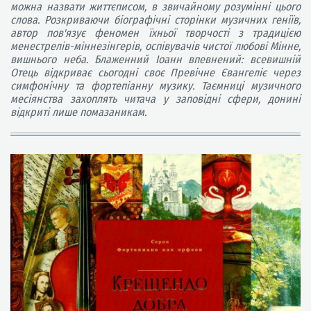
можна назвати життєписом, в звичайному розумінні цього
слова. Розкриваючи біографічні сторінки музичних геніїв,
автор пов'язує феномен їхньої творчості з традицією
менестрелів-міннезінгерів, оспівувачів чистої любові Мінне,
вишнього неба. Блаженний Іоанн впевнений: всевишній
Отець відкриває сьогодні своє Превічне Євангеліє через
симфонічну та фортепіанну музику. Таємниці музичного
месіянства захоплять читача у заповідні сфери, донині
відкриті лише помазаникам.