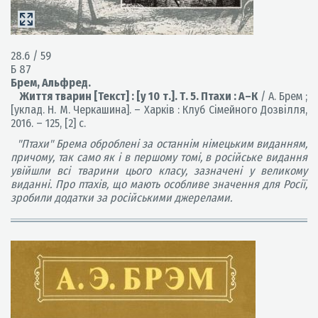
28.6 / 59
Б 87
Брем, Альфред.
Життя тварин [Текст] : [у 10 т.]. Т. 5. Птахи : А–К
/ А. Брем ;
[уклад. Н. М. Черкашина]. – Харків : Клуб Сімейного Дозвілля,
2016. – 125, [2] с.
"Птахи" Брема оброблені за останнім німецьким виданням,
причому, так само як і в першому томі, в російське видання
увійшли всі тварини цього класу, зазначені у великому
виданні. Про птахів, що мають особливе значення для Росії,
зробили додатки за російськими джерелами.