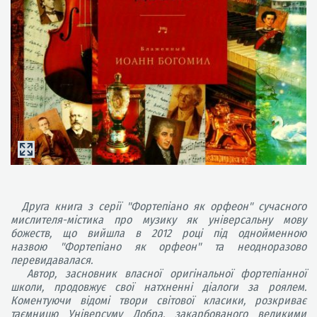
Друга книга з серії "Фортепіано як орфеон" сучасного
мислителя-містика про музику як універсальну мову
божеств, що вийшла в 2012 році під однойменною
назвою "Фортепіано як орфеон" та неодноразово
перевидавалася.
Автор, засновник власної оригінальної фортепіанної
школи, продовжує свої натхненні діалоги за роялем.
Коментуючи відомі твори світової класики, розкриває
таємницю Універсуму Добра, закарбованого великими