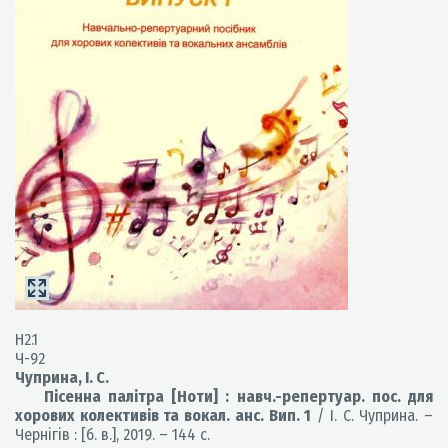
Н2.1
Ч-92
Чуприна, І. С.
Пісенна палітра [Ноти] : навч.-репертуар. пос. для
хорових колективів та вокал. анс. Вип. 1
/ І. С. Чуприна. –
Чернігів : [б. в.], 2019. – 144 с.