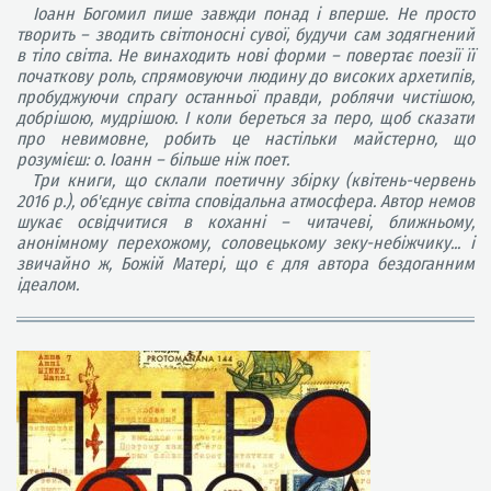
Іоанн Богомил пише завжди понад і вперше. Не просто
творить – зводить світлоносні сувої, будучи сам зодягнений
в тіло світла. Не винаходить нові форми – повертає поезії її
початкову роль, спрямовуючи людину до високих архетипів,
пробуджуючи спрагу останньої правди, роблячи чистішою,
добрішою, мудрішою. І коли береться за перо, щоб сказати
про невимовне, робить це настільки майстерно, що
розумієш: о. Іоанн – більше ніж поет.
Три книги, що склали поетичну збірку (квітень-червень
2016 р.), об'єднує світла сповідальна атмосфера. Автор немов
шукає освідчитися в коханні – читачеві, ближньому,
анонімному перехожому, соловецькому зеку-небіжчику... і
звичайно ж, Божій Матері, що є для автора бездоганним
ідеалом.