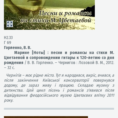
Н2.33
Г 69
Горленко, В. В.
Марине [Ноты] : песни и романсы на стихи М.
Цветаевой в сопровождении гитары к 120-летию со дня
рождения
/ В. В. Горленко. – Чернигов : Лозовой В. М., 2012.
– 32 с.
Чернігів – моє рідне місто. Тут я народився, виріс, вчився, а
після закінчення Київської консерваторії повернувся
додому, де зараз живу і працюю. Складаю музику з
дитинства. Цей цикл пісень і романсів з'явився після
відвідування феодосійського музею Цветаєвих влітку 2011
року.