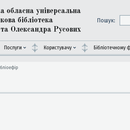
ка обласна універсальна
кова бібліотека
Пошук:
ї та Олександра Русових
Послуги
Користувачу
Бiблiотечному 
бліоефір