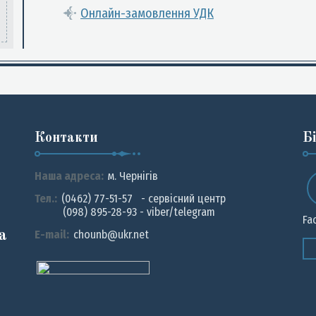
Онлайн-замовлення УДК
Контакти
Б
Наша адреса:
м. Чернiгiв
Тел.:
(0462) 77-51-57 - сервісний центр
(098) 895-28-93 - viber/telegram
Fa
а
E-mail:
chounb@ukr.net