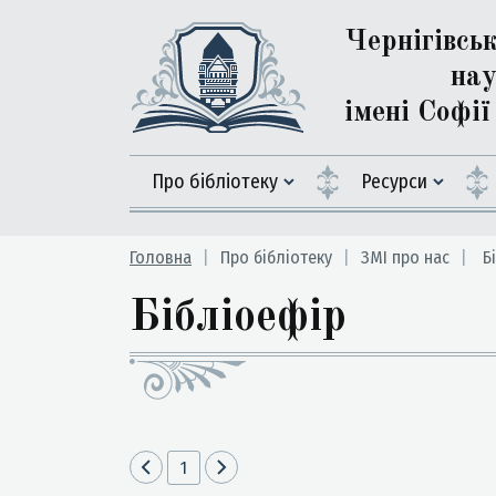
Чернігівсь
нау
імені Софі
Про бібліотеку
Ресурси
Головна
Про бібліотеку
ЗМІ про нас
Бі
Бібліоефір
1