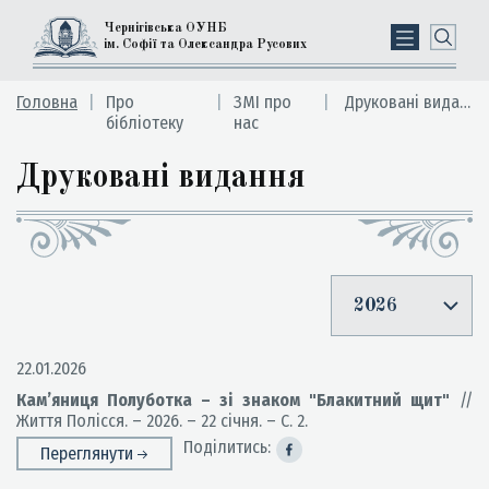
Чернігівська ОУНБ
ім. Софії та Олександра Русових
Головна
Про
ЗМІ про
Друковані видання
бібліотеку
нас
Друковані видання
2026
22.01.2026
Кам’яниця Полуботка – зі знаком "Блакитний щит"
//
Життя Полісся. – 2026. – 22 січня. – С. 2.
Поділитись:
Переглянути