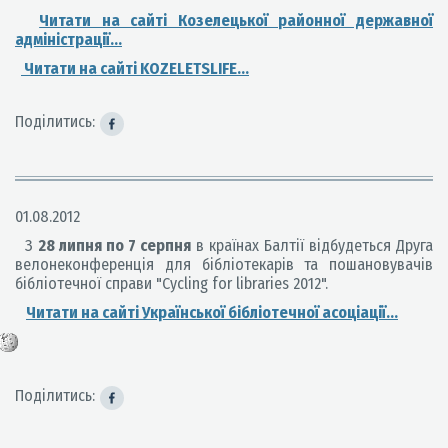
Читати на сайті Козелецької районної державної
адміністрації...
Читати на сайті KOZELETSLIFE...
Поділитись:
01.08.2012
З
28 липня по 7 серпня
в країнах Балтії відбудеться Друга
велонеконференція для бібліотекарів та пошановувачів
бібліотечної справи "C
ycling for libraries
2012".
Читати на сайті Української бібліотечної асоціації...
Поділитись: