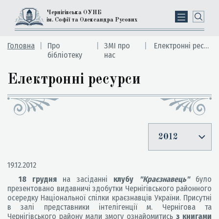
Чернігівська ОУНБ
ім. Софії та Олександра Русових
Головна
Про
ЗМІ про
Електронні ресурси
бібліотеку
нас
Електронні ресурси
2012
19.12.2012
18 грудня
на засіданні
клубу
"Краєзнавець"
було
презентовано видавничі здобутки Чернігівського районного
осередку Національної спілки краєзнавців України. Присутні
в залі представники інтелігенції м. Чернігова та
Чернігівського району мали змогу ознайомитись
з книгами