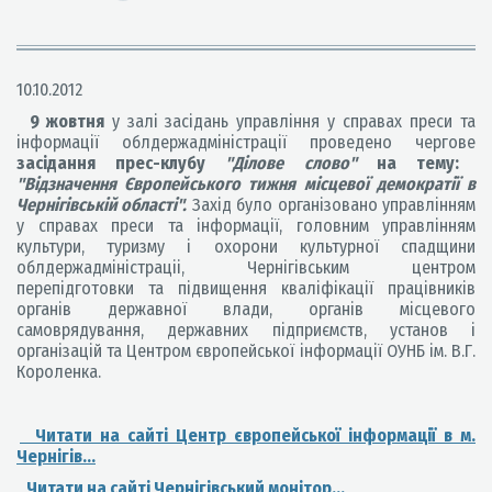
10.10.2012
9 жовтня
у залі засідань управління у справах преси та
інформації облдержадміністрації проведено чергове
засідання прес-клубу
"Ділове слово"
на тему:
"Відзначення Європейського тижня місцевої демократії в
Чернігівській області".
Захід було організовано управлінням
у справах преси та інформації, головним управлінням
культури, туризму і охорони культурної спадщини
облдержадміністраціі, Чернігівським центром
перепідготовки та підвищення кваліфікації працівників
органів державної влади, органів місцевого
самоврядування, державних підприємств, установ і
організацій та Центром європейської інформації ОУНБ ім. В.Г.
Короленка.
Читати на сайті Центр європейської інформації в м.
Чернігів...
Читати на сайті Чернігівський монітор...