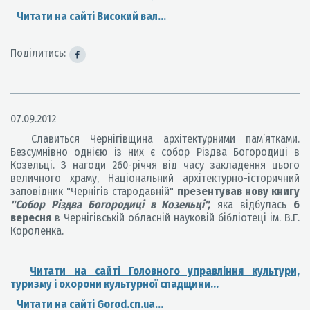
Читати на сайті Високий вал...
Поділитись:
07.09.2012
Славиться Чернігівщина архітектурними пам’ятками.
Безсумнівно однією із них є собор Різдва Богородиці в
Козельці. З нагоди 260-річчя від часу закладення цього
величного храму, Національний архітектурно-історичний
заповідник "Чернігів стародавній"
презентував нову книгу
"Собор Різдва Богородиці в Козельці",
яка відбулась
6
вересня
в Чернігівській обласній науковій бібліотеці ім. В.Г.
Короленка.
Читати на сайті Головного управління культури,
туризму і охорони культурної спадщини...
Читати на сайті Gorod.cn.ua...