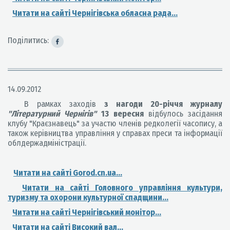
Читати на сайті Чернігівська обласна рада...
Поділитись:
14.09.2012
В рамках заходів
з нагоди 20-річчя журналу
"Літературний Чернігів"
13 вересня
відбулось засідання
клубу "Краєзнавець" за участю членів редколегії часопису, а
також керівництва управління у справах преси та інформації
облдержадміністрації.
Читати на сайті Gorod.cn.ua...
Читати на сайті Головного управління культури,
туризму та охорони культурної спадщини...
Читати на сайті Чернігівський монітор...
Читати на сайті Високий вал...