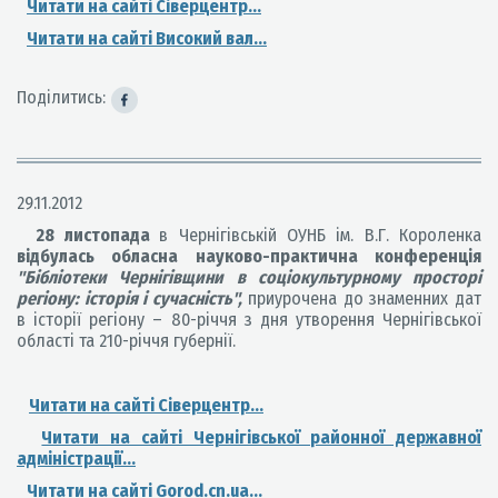
Читати на сайті Сіверцентр...
Читати на сайті Високий вал...
Поділитись:
29.11.2012
28
листопада
в Чернігівській ОУНБ ім. В.Г. Короленка
відбулась обласна науково-практична конференція
"Бібліотеки Чернігівщини в соціокультурному просторі
регіону: історія і сучасність",
приурочена до знаменних дат
в історії регіону – 80-річчя з дня утворення Чернігівської
області та 210-річчя губернії.
Читати на сайті Сіверцентр...
Читати на сайті Чернігівської районної державної
адміністрації...
Читати на сайті Gorod.cn.ua...