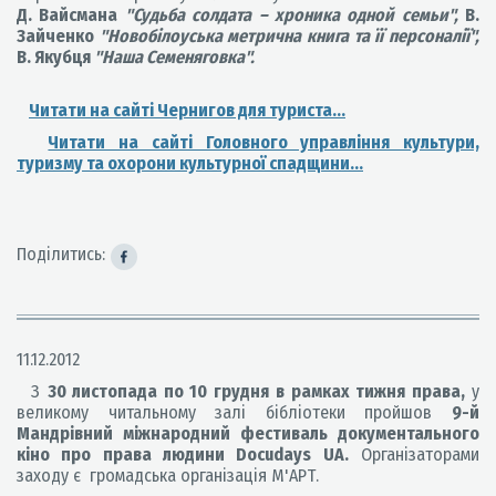
Д. Вайсмана
"Судьба солдата – хроника одной семьи",
В.
Зайченко
"Новобілоуська метрична книга та її персоналії",
В. Якубця
"Наша Семеняговка".
Читати на сайті Чернигов для туриста...
Читати на сайті Головного управління культури,
туризму та охорони культурної спадщини...
Поділитись:
11.12.2012
З
30 листопада по 10 грудня
в рамках тижня права,
у
великому читальному залі бібліотеки пройшов
9-й
Мандрівний міжнародний фестиваль документального
кіно про права людини Docudays UA.
Організаторами
заходу є громадська організація М'АРТ.