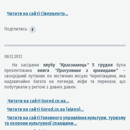
Читати на сайті Сіверцентр...
Поділитись:
06.12.2012
Н
а засіданні
клубу
"Краєзнавець"
5 грудня
була
презентована
книга
"Прогулянки з привидами"
–
своєрідний путівник по містичних місцях Чернігівщини, яка
надзвичайно багата на легенди, міфи та перекази, що
побутували у регіоні з давніх давен.
Читати на сайті Gorod.cn.ua...
Читати на сайті Gorod.cn.ua (відео)...
Читати на сайті Головного управління культури, туризму
та охорони культурної спадщини...