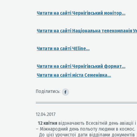
Читати на сайті Чернігівський монітор...
Читати на сайті Національна телекомпанія У
Читати на сайті ЧЕline...
Читати на сайті Чернігівський формат...
Читати на сайті міста Семенівка...
Поділитись:
12.04.2017
12 квітня
відзначають Всесвітній день авіації 
– Міжнародний день польоту людини в космос.
До цієї урочистої дати відділами документів з