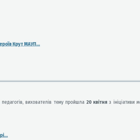
ероїв Крут МАУП...
 педагогів, вихователів тему пройшла
20 квітня
з ініціативи 
і...