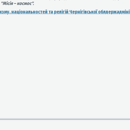
р
"Місія – космос".
зму, національностей та релігій Чернігівської облдержадмініс