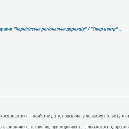
країни
"Чернігівська регіональна дирекція" / "Сівер центр"
...
і космонавтики – пам'ятну дату, присвячену першому польоту люд
 економічних, технічних, природничих та сільськогосподарських 