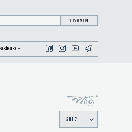
ШУКАТИ
фахiвцю
2017