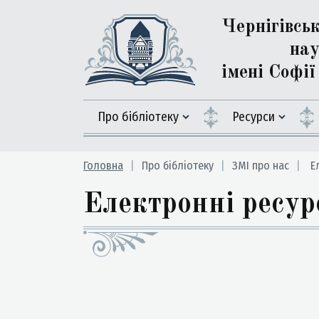
Чернігівсь
нау
імені Софі
Про бібліотеку
Ресурси
Головна
Про бібліотеку
ЗМІ про нас
Ел
Електронні ресур