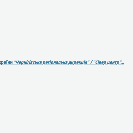
країни
"Чернігівська регіональна дирекція" / "Сівер центр".
..