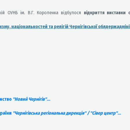
кій ОУНБ ім. В.Г. Короленка відбулося
відкриття виставки 
зму, національностей та релігій Чернігівської облдержадмініс
енство
"Новий Чернiгiв"
...
країни
"Чернігівська регіональна дирекція" / "Сівер центр"
...