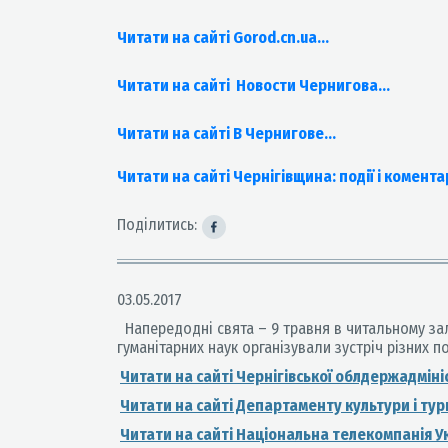
Читати на сайті Gorod.cn.ua...
Читати на сайті Новости Чернигова...
Читати на сайті В Чернигове...
Читати на сайті Чернігівщина: події і коментар
Поділитись:
03.05.2017
Напередодні свята – 9 травня в читальному залі 
гуманітарних наук організували зустріч різних по
Читати на сайті Чернігівської облдержадмініст
Читати на сайті Департаменту культури і тури
Читати на сайті Національна телекомпанія У