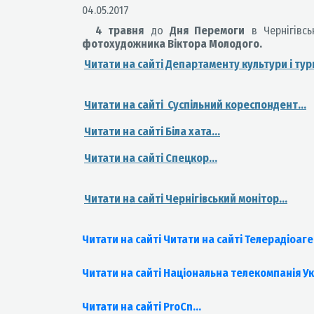
04.05.2017
4 травня
до
Дня Перемоги
в Чернігівсь
фотохудожника Віктора Молодого.
Читати на сайті Департаменту культури і тури
Читати на сайті Суспільний кореспондент...
Читати на сайті Біла хата...
Читати на сайті Спецкор...
Читати на сайті Чернігівський монітор...
Читати на сайті Читати на сайті Телерадіоаг
Читати на сайті Національна телекомпанія У
Читати на сайті ProCn...