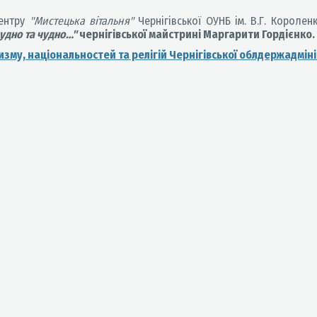
центру
"Мистецька вітальня"
Чернігівської ОУНБ ім. В.Г. Короле
чудно та чудно…"
чернігівської майстрині Маргарити Гордієнко.
зму, національностей та релігій Чернігівської облдержадмініс