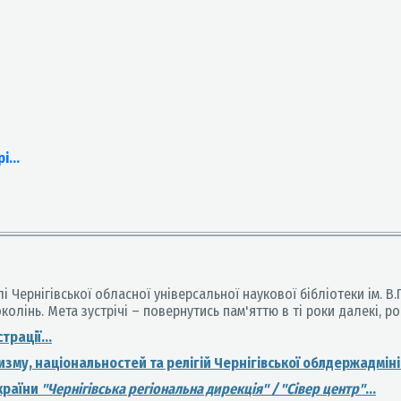
і...
Чернігівської обласної універсальної наукової бібліотеки ім. В.
колінь. Мета зустрічі – повернутись пам'яттю в ті роки далекі, рок
рації...
зму, національностей та релігій Чернігівської облдержадмініс
країни
"Чернігівська регіональна дирекція" / "Сівер центр"
...