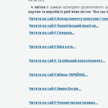
04.04.2017
4 квітня
в рамках культурно-дозвіллєвого 
картин та виробів із риб'ячих кісток
"Все так 
Читати на сайті Департаменту культури і тури
Читати на сайті Чернігівський монітор...
Читати на сайті Спецкор...
Читати на сайті Біла хата...
Читати на сайті Суспільний кореспондент...
Читати на сайті Жінка-УКРАЇНКА...
Читати на сайті Хвиля Десни...
Читати на сайті Черниговская правда...