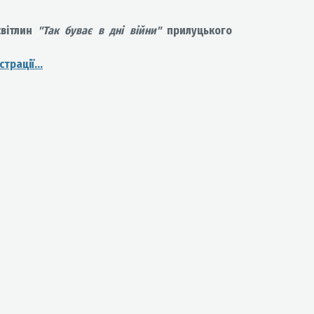
світлин
"Так буває в дні війни"
прилуцького
трації...