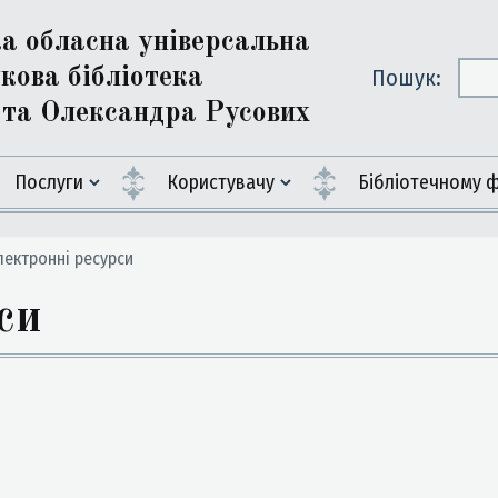
ка обласна універсальна
кова бібліотека
Пошук:
ї та Олександра Русових
Послуги
Користувачу
Бiблiотечному 
ектронні ресурси
си