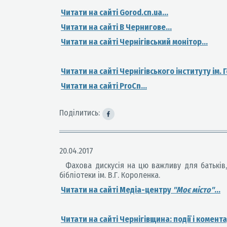
Читати на сайті Gorod.cn.ua...
Читати на сайті В Чернигове...
Читати на сайті Чернігівський монітор...
Читати на сайті Чернігівського інституту ім. Г
Читати на сайті ProCn...
Поділитись:
20.04.2017
Фахова дискусія на цю важливу для батьків,
бібліотеки ім. В.Г. Короленка.
Читати на сайті Медіа-центру
"Моє місто"
...
Читати на сайті Чернігівщина: події і коментар