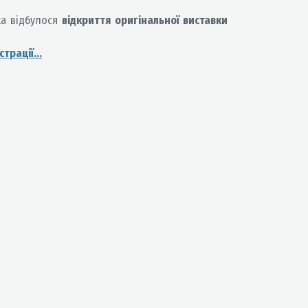
нка відбулося
відкриття оригінальної виставки
трації...