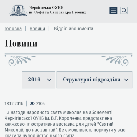
Чернігівська ОУНБ
ім. Софії та Олександра Русових
Головна
Новини
Відділ абонемента
Новини
2016
Структурні підрозділи
18.12.2016
2105
З нагоди народного свята Миколая на абонементі
Чернігівської ОУНБ ім. В.Г. Короленка представлена
книжково-ілюстративна виставка для дітей "Святий
Миколай, до нас завітай". Де є можливість поринути у всю
красу та чудодійство цього свята.