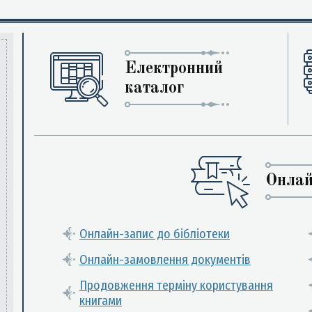
Електронний
каталог
Онлай
Онлайн-запис до бібліотеки
Онлайн-замовлення документів
Продовження терміну користування
книгами