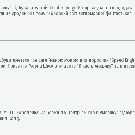
ерику" відбулася зустріч Leader Image Group за участю кандидат
етяни Чередник на тему "Хорорний світ англомовної фантастики".
ідбуватиметься гра англійською мовою для дорослих "Speed Engli
атори Приватна Мовна Школа та центр "Вікно в Америку" за підтри
 В.Г. Короленка, 27 березня у центрі "Вікно в Америку" відбувся H
Кайл Колд.