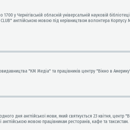
700 у Чернігівській обласній універсальній науковій бібліотеці і
 CLUB" англійською мовою під керівництвом волонтера Корпусу М
овидавництва "КМ Медіа" та працівників центру "Вікно в Америку
ного дня англійської мови, який святкується 23 квітня, центр "Ві
і англійською мовою працівникам ресторанів, кафе та таксистам.