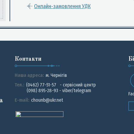
Онлайн-замовлення УДК
Контакти
Б
Наша адреса:
м. Чернiгiв
Тел.:
(0462) 77-51-57 - сервісний центр
(098) 895-28-93 - viber/telegram
Fa
а
E-mail:
chounb@ukr.net