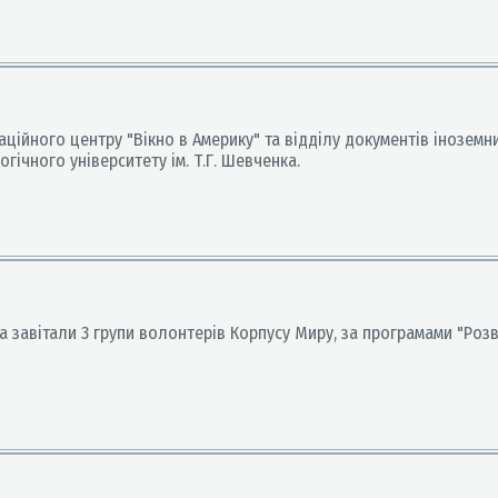
маційного центру "Вікно в Америку" та відділу документів інозе
гічного університету ім. Т.Г. Шевченка.
нка завітали 3 групи волонтерів Корпусу Миру, за програмами "Ро