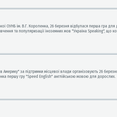
ї ОУНБ ім. В.Г. Короленка, 26 березня відбулася перша гра для д
ивчення та популяризації іноземних мов "Україна Speaking", що к
мерику" за підтримки місцевої влади організовують 26 березня (
ленка першу гру "Speed English" англійською мовою для дорослих.