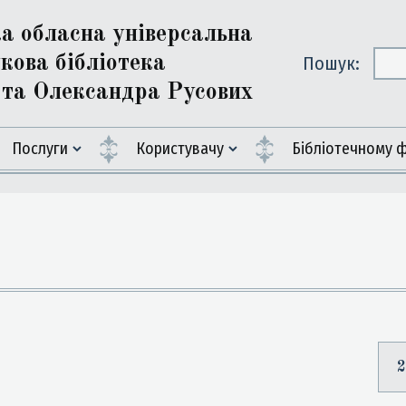
ка обласна універсальна
кова бібліотека
Пошук:
ї та Олександра Русових
Послуги
Користувачу
Бiблiотечному 
2