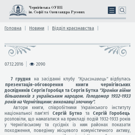
Чернігівська ОУНБ
ім. Софії та Олександра Русових
Головна
Новини
Відділ краєзнавства
07.12.2016
2090
7 грудня
на засіданні клубу
"Краєзнавець"
відбулась
презентація-обговорення книги чернігівських
дослідників Сергія Горобця та Сергія Бутка
"Хроніки війни
більшовиків з українським народом. Голодомор 1932-1933
років на Чернігівщини: виконавці злочину".
Автори книги, співробітники Українського інституту
національної пам'яті
Сергій Бутко
та
Сергій Горобець
розповіли, що намагалися на прикладі подій 1932-1933 років
у Чернігівському та сусідніх із ним районах показати
походження, поведінку місцевого комуністичного активу,