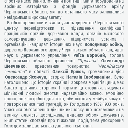
спротив населення злочинній політиці. Книга побудована на
архівних матеріалах з фондів Державного архіву
Чернігівської області, які до останнього часу залишалися
невідомими широкому загалу.
В обговоренні книги взяли участь директор Чернігівського
центру перепідготовки та підвищення кваліфікації
працівників органів державної влади, органів місцевого
самоврядування, державних підприємств, установ і
організацій, кандидат історичних наук
Володимир Бойко,
директор Державного архіву Чернігівської області, кандидат
наук з державного управління
Раїса Воробей,
голова
Чернігівської обласної організації
"Просвіта"
Олександр
Шевченко,
представник товариства
"Чернігівське
земляцтво"
в області
Олексій Єршов,
громадський діяч
Олександр Ясенчук,
історик
Наталія Слобожаніна.
Було
наголошено, що історія України і, зокрема Чернігівщини, має
багато трагічних сторінок. І гортати ці сторінки, згадувати
мільйонні людські жертви надзвичайно важко, емоційно
важко, але потрібно для того, аби ніколи у майбутньому не
повторювалися такі трагедії, як Голодомор 1932-1933 років.
Учасники обговорення дійшли висновку, що незважаючи на
велику кількість досліджень, виданих збірок документів,
книг, статей, спогадів про ті жахливі події, тема упокорення
Голодом залишається актуальною і сьогодні.