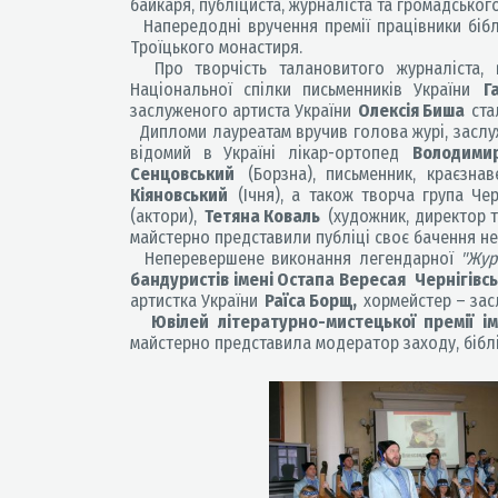
байкаря, публіциста, журналіста та громадськог
Напередодні вручення премії працівники бібліо
Троїцького монастиря.
Про творчість талановитого журналіста, ви
Національної спілки письменників України
Г
заслуженого артиста України
Олексія Биша
ста
Дипломи лауреатам вручив голова журі, заслуж
відомий в Україні лікар-ортопед
Володими
Сенцовський
(Борзна), письменник, краєзна
Кіяновський
(Ічня), а також творча група Чер
(актори),
Тетяна Коваль
(художник, директор т
майстерно представили публіці своє бачення не
Неперевершене виконання легендарної
"Жур
бандуристів імені Остапа Вересая
Чернігівс
артистка України
Раїса Борщ,
хормейстер – зас
Ювілей літературно-мистецької премії ім
майстерно представила модератор заходу, бібл