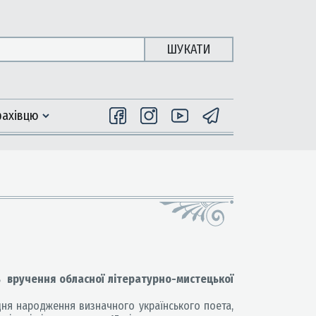
ШУКАТИ
фахiвцю
ь
вручення обласної літературно-мистецької
дня народження визначного українського поета,