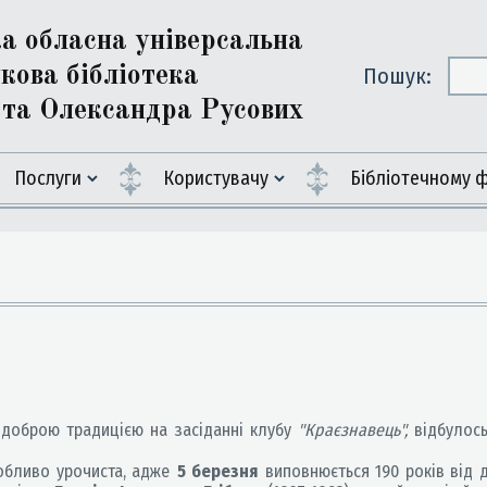
ка обласна універсальна
кова бібліотека
Пошук:
ї та Олександра Русових
Послуги
Користувачу
Бiблiотечному 
а доброю традицією на засіданні клубу
"Краєзнавець",
відбулос
обливо урочиста, адже
5 березня
виповнюється 190 років від 