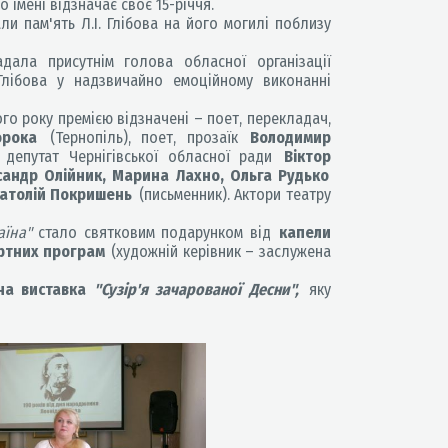
о імені відзначає своє 15-річчя.
ли пам'ять Л.І. Глібова на його могилі поблизу
дала присутнім голова обласної організації
лібова у надзвичайно емоційному виконанні
го року премією відзначені – поет, перекладач,
орока
(Тернопіль), поет, прозаїк
Володимир
, депутат Чернігівської обласної ради
Віктор
сандр Олійник, Марина Лахно, Ольга Рудько
атолій Покришень
(письменник). Актори театру
аїна"
стало святковим подарунком від
капели
ертних програм
(художній керівник – заслужена
на виставка
"Сузір'я зачарованої Десни",
яку