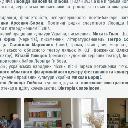
о діяча
Леоніда Івановича Глібова
(1827-1893), а ще й премія йог
теки, чернігівські письменники та громадськість міста вшанува
давця, фейлетоніста, неперевершеного поета-байкаря нага
анна Арсенич-Баран.
Поетичні рядки славетного Леоніда Г
ли підтвердженням її слів.
ений працівник культури України, письменник
Михась Ткач.
Цьо
р Фриз
(Чернігів), письменник, літературознавець
Петро С
вець
Станіслав Маринчик
(Ічня), громадський діяч, меценат
нігівського обласного театру ляльок ім. О.П. Довженка:
Олек
еатру),
Віталій Гольцов
(режисер, художній керівник театру),
Ан
повторних байок Леоніда Глібова.
би",
українських народних пісень, пісні Тараса Петриненка
"Укр
ького обласного філармонійного центру фестивалів та конц
лужений працівник культури України
Микола Борщ
).
ені Леоніда Глібова
супроводжувала
книжково-ілюстратив
іотекар відділу краєзнавства
Вікторія Солонікова.