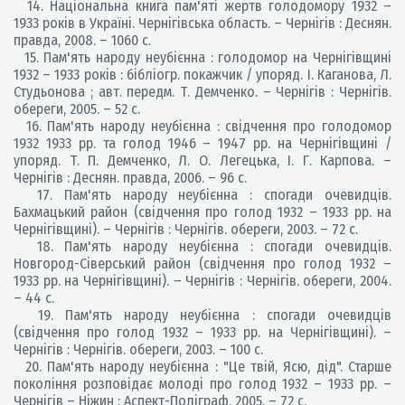
14. Національна книга пам'яті жертв голодомору 1932 –
1933 років в Україні. Чернігівська область. – Чернігів : Деснян.
правда, 2008. – 1060 с.
15. Пам'ять народу неубієнна : голодомор на Чернігівщині
1932 – 1933 років : бібліогр. покажчик / упоряд. І. Каганова, Л.
Студьонова ; авт. передм. Т. Демченко. – Чернігів : Чернігів.
обереги, 2005. – 52 с.
16. Пам'ять народу неубієнна : свідчення про голодомор
1932 1933 рр. та голод 1946 – 1947 рр. на Чернігівщині /
упоряд. Т. П. Демченко, Л. О. Легецька, І. Г. Карпова. –
Чернігів : Деснян. правда, 2006. – 96 с.
17. Пам'ять народу неубієнна : спогади очевидців.
Бахмацький район (свідчення про голод 1932 – 1933 рр. на
Чернігівщині). – Чернігів : Чернігів. обереги, 2003. – 72 с.
18. Пам'ять народу неубієнна : спогади очевидців.
Новгород-Сіверський район (свідчення про голод 1932 –
1933 рр. на Чернігівщині). – Чернігів : Чернігів. обереги, 2004.
– 44 с.
19. Пам'ять народу неубієнна : спогади очевидців
(свідчення про голод 1932 – 1933 рр. на Чернігівщині). –
Чернігів : Чернігів. обереги, 2003. – 100 с.
20. Пам'ять народу неубієнна : "Це твій, Ясю, дід". Старше
покоління розповідає молоді про голод 1932 – 1933 рр. –
Чернігів – Ніжин : Аспект-Поліграф, 2005. – 72 с.