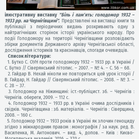
ілюстративну виставку
"Біль і пам'ять: голодомор 1932 –
1933 рр. на Чернігівщині".
Представлені на виставці книги та
публікації з періодичних видань розкривають одну з
найтрагічніших сторінок історії українського народу. Про
події Голодомору на території Чернігівщини розповідають
збірки документів Державного архіву Чернігівської області,
дослідження істориків та краєзнавців, спогади очевидців.
Список літератури:
1. Бутко С. ОУН проти голодомору 1932 – 1933 рр. в Україні /
С. Бутко // Сіверянський літопис. – 2007. – № 4. – С. 56 – 68.
2. Гайдар В. Нехай ніколи не повториться цей урок історії /
В. Гайдар, Н. Гайдар // Сіверянський літопис. – 2008. – № 3. –
С. 28 – 37.
3. Голодомор на Ніжинщині: іст.-публіцист. зб. – Чернігів :
Чернігів. обереги, 2009. – 112 с.
4. Голодомор 1932 – 1933 рр. в Україні очима дослідників і
свідків. Чернігівщина : зб. матеріалів. – Чернігів : Сіверщина,
2008. – 160 с.
5. Голодомор 1932 – 1933 років в Україні як злочин геноциду
згідно з міжнародним правом : монографія / за наук. ред. В.
Василенка, М. Антонович. – вид. 4, допов. – Київ : Києво-
Могилянська академія, 2016. – 370 с.