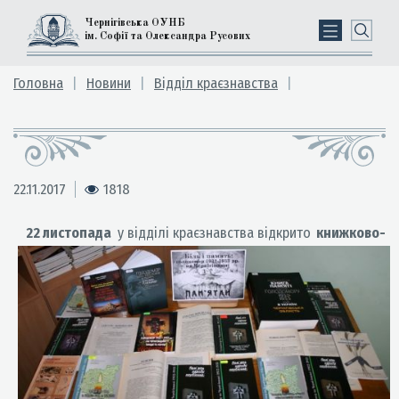
Чернігівська ОУНБ
ім. Софії та Олександра Русових
Головна
Новини
Відділ краєзнавства
22.11.2017
1818
22 листопада
у відділі краєзнавства відкрито
книжково-