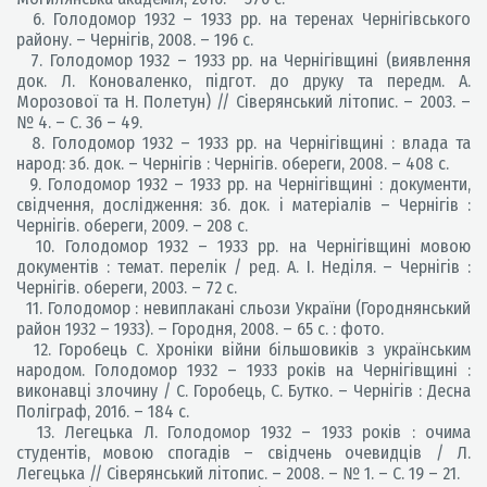
6. Голодомор 1932 – 1933 рр. на теренах Чернігівського
району. – Чернігів, 2008. – 196 с.
7. Голодомор 1932 – 1933 рр. на Чернігівщині (виявлення
док. Л. Коноваленко, підгот. до друку та передм. А.
Морозової та Н. Полетун) // Сіверянський літопис. – 2003. –
№ 4. – С. 36 – 49.
8. Голодомор 1932 – 1933 рр. на Чернігівщині : влада та
народ: зб. док. – Чернігів : Чернігів. обереги, 2008. – 408 с.
9. Голодомор 1932 – 1933 рр. на Чернігівщині : документи,
свідчення, дослідження: зб. док. і матеріалів – Чернігів :
Чернігів. обереги, 2009. – 208 с.
10. Голодомор 1932 – 1933 рр. на Чернігівщині мовою
документів : темат. перелік / ред. А. І. Неділя. – Чернігів :
Чернігів. обереги, 2003. – 72 с.
11. Голодомор : невиплакані сльози України (Городнянський
район 1932 – 1933). – Городня, 2008. – 65 с. : фото.
12. Горобець С. Хроніки війни більшовиків з українським
народом. Голодомор 1932 – 1933 років на Чернігівщині :
виконавці злочину / С. Горобець, С. Бутко. – Чернігів : Десна
Поліграф, 2016. – 184 с.
13. Легецька Л. Голодомор 1932 – 1933 років : очима
студентів, мовою спогадів – свідчень очевидців / Л.
Легецька // Сіверянський літопис. – 2008. – № 1. – С. 19 – 21.