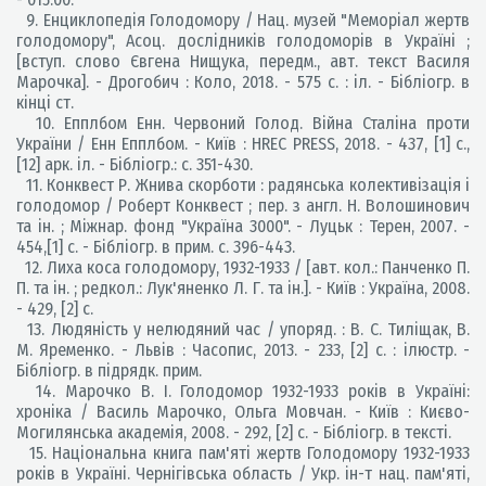
9. Енциклопедія Голодомору / Нац. музей "Меморіал жертв
голодомору", Асоц. дослідників голодоморів в Україні ;
[вступ. слово Євгена Нищука, передм., авт. текст Василя
Марочка]. - Дрогобич : Коло, 2018. - 575 с. : іл. - Бібліогр. в
кінці ст.
10. Епплбом Енн. Червоний Голод. Війна Сталіна проти
України / Енн Епплбом. - Київ : HREC PRESS, 2018. - 437, [1] с.,
[12] арк. іл. - Бібліогр.: с. 351-430.
11. Конквест Р. Жнива скорботи : радянська колективізація і
голодомор / Роберт Конквест ; пер. з англ. Н. Волошинович
та ін. ; Міжнар. фонд "Україна 3000". - Луцьк : Терен, 2007. -
454,[1] с. - Бібліогр. в прим. с. 396-443.
12. Лиха коса голодомору, 1932-1933 / [авт. кол.: Панченко П.
П. та ін. ; редкол.: Лук'яненко Л. Г. та ін.]. - Київ : Україна, 2008.
- 429, [2] с.
13. Людяність у нелюдяний час / упоряд. : В. С. Тиліщак, В.
М. Яременко. - Львів : Часопис, 2013. - 233, [2] с. : ілюстр. -
Бібліогр. в підрядк. прим.
14. Марочко В. І. Голодомор 1932-1933 років в Україні:
хроніка / Василь Марочко, Ольга Мовчан. - Київ : Києво-
Могилянська академія, 2008. - 292, [2] с. - Бібліогр. в тексті.
15. Національна книга пам'яті жертв Голодомору 1932-1933
років в Україні. Чернігівська область / Укр. ін-т нац. пам'яті,