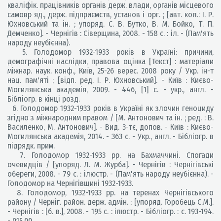
кваліфік. працівників органів держ. влади, органів місцевого
самовр яд., держ. підприємств, установ і орг. ; [авт. кол.: І. Р.
Юхновський та ін. ; упоряд. С. В. Бутко, В. М. Бойко, Т. П.
Демченко]. - Чернігів : Сіверщина, 2008. - 158 с. : іл. - (Пам'ять
народу неубієнна).
5. Голодомор 1932-1933 років в Україні: причини,
демографічні наслідки, правова оцінка [Текст] : матеріали
міжнар. наук. конф., Київ, 25-26 верес. 2008 року / Укр. ін-т
нац. пам'яті ; [відп. ред. І. Р. Юхновський]. - Київ : Києво-
Могилянська академія, 2009. - 446, [1] с. - укр., англ. -
Бібліогр. в кінці розд.
6. Голодомор 1932-1933 років в Україні як злочин геноциду
згідно з міжнародним правом / [М. Антонович та ін. ; ред. : В.
Василенко, М. Антонович]. - Вид. 3-тє, допов. - Київ : Києво-
Могилянська академія, 2014. - 363 с. - Укр., англ. - Бібліогр. в
підрядк. прим.
7. Голодомор 1932-1933 рр. на Бахмаччині. Спогади
очевидців / [упоряд. Л. М. Журба]. - Чернігів : Чернігівські
обереги, 2008. - 79 с. : ілюстр. - (Пам'ять народу неубієнна). -
Голодомор на Чернігівщині 1932-1933.
8. Голодомор, 1932-1933 рр. на теренах Чернігівського
району / Черніг. район. держ. адмін. ; [упоряд. Горобець С.М.].
- Чернігів : [б. в.], 2008. - 195 с. : ілюстр. - Бібліогр. : с. 193-194.
- 015.00.