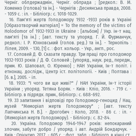
Черніг. облдержадмін., Черніг. облрада ; [редкол.: В. М.
Хоменко (голова) та ін.]. - Чернігів : Деснянська правда, 2008.
- 1059 с. : іл. - Бібліогр.: с. 1018-1029.
16. Пам'яті жертв Голодомору 1932 -1933 років в Україні
[Образотворчий матеріал] = To the memory of the victims of
Holodomor of 1932-1933 in Ukraine : [альбом] / Укр. ін-т нац.
пам'яті [та ін.] ; [авт. тексту та упоряд. Г. Й. Фурманчук,
редкол.: І. Р. Юхновський (голов. ред.) та ін.]. - Тернопіль :
Лілея, 2009. - 130, [1] с. : фот. кольор. - Укр., англ., рос.
17. Соловей Д. Ф. Сказати правду. Три праці про голодомор
1932-1933 років / Д. Ф. Соловей ; [упоряд., наук. ред., передм.,
прим. Ю. Шаповал, О. Юренко] ; НАН України, Ін-т політ. і
етнонац. дослідж., Центр іст. політології. - Київ ; Полтава :
[б. в.], 2005. - іл.
18. 1933: "І чого ви ще живі?" / НАН України, Ін-т історії
України ; упоряд. Тетяна Боряк. - Київ : Кліо, 2016. - 719 с. -
Бібліогр. в підрядк. прим., бібліогр.: с. 688-692.
19. 33 запитання і відповіді про Голодомор-геноцид / Нац.
музей "Меморіал жертв Голодомору" ; [авт. тексту
Лапчинська Н. В.]. - Дрогобич : Коло, 2018. - 86 с. : іл. -
(Меморіал жертв Голодомору). - Бібліогр.: с. 82-84.
20. Україна. Голодомор 1946-1947 років: непокараний
злочин, забуте добро / упоряд. і авт. Андрій Бондарчук. -
Київ : Орієнтир, 2017. - 605 с. : фот., табл. - Бібліогр. в кінці ст.,