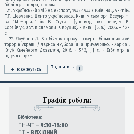
бібліогр. в підрядк. прим.
21. Український хліб на експорт, 1932-1933 / Київ. нац. ун-т ім.
Т.Г. Шевченка, Центр українознав., Київ. міська орг. Всеукр. т-
ва "Меморіал" ім. В. Стуса ; [упоряд., авт. передм. В.
Сергійчук, авт. післямови Р. Круцик]. - Київ : [б. в.], 2006. - 427
с.
22. Якубова Л. В обіймах страху і смерті. Більшовицький
терор в Україні / Лариса Якубова, Яна Примаченко. - Харків :
Клуб Сімейного Дозвілля, 2016. - 543, [1] с. - Бібліогр. в
підрядк. прим.
Поділитись:
Повернутись
Графік роботи:
Бiблiотека:
ПН-ЧТ –
9:30-18:00
ПТ –
ВИХІДНИЙ