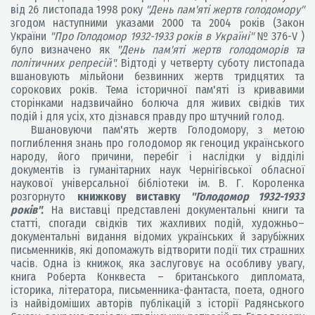
від 26 листопада 1998 року
"День пам'яті жертв голодомору"
згодом наступними указами 2000 та 2004 років (Закон
України
"Про Голодомор 1932-1933 років в Україні"
№ 376-V )
було визначено як
"День пам'яті жертв голодоморів та
політичних репресій".
Відтоді у четверту суботу листопада
вшановують мільйони безвинних жертв тридцятих та
сорокових років. Тема історичної пам'яті із кривавими
сторінками надзвичайно болюча для живих свідків тих
подій і для усіх, хто дізнався правду про штучний голод.
Вшановуючи пам'ять жертв Голодомору, з метою
поглиблення знань про голодомор як геноцид українського
народу, його причини, перебіг і наслідки у відділі
документів із гуманітарних наук Чернігівської обласної
наукової універсальної бібліотеки ім. В. Г. Короленка
розгорнуто
книжкову виставку
"Голодомор 1932-1933
років".
На виставці представлені документальні книги та
статті, спогади свідків тих жахливих подій, художньо–
документальні видання відомих українських й зарубіжних
письменників, які допомажуть відтворити події тих страшних
часів. Одна із книжок, яка заслуговує на особливу увагу,
книга Роберта Конквеста – британського дипломата,
історика, літератора, письменника-фантаста, поета, одного
із найвідоміших авторів публікацій з історії Радянського