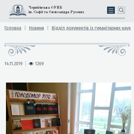
Чернігівська ОУНБ
ім. Софії та Олександра Русових
Головна
Новини
Відділ документів із гуманітарних наук
14.11.2019
1269