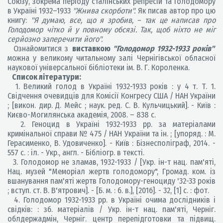
Союзу, зокрема періоду сталінських репресій та Голодомору
в Україні 1932–1933
"Жнива скорботи".
Як писав автор про цю
книгу:
"Я думаю, все, що я зробив,
– так це написав про
Голодомор чітко й у повному обсязі. Так, щоб ніхто не міг
серйозно заперечити його".
Ознайомитися з
виставкою
"Голодомор 1932-1933 років"
можна у великому читальному залі Чернігівської обласної
наукової універсальної бібліотеки ім. В. Г. Короленка.
Список літератури:
1. Великий голод в Україні 1932-1933 років : у 4 т. Т. 1.
Свідчення очевидців для Комісії Конгресу США / НАН України
; [викон. дир. Д. Мейс ; наук. ред. С. В. Кульчицький]. - Київ :
Києво-Могилянська академія, 2008. – 838 с.
2. Геноцид в Україні 1932-1933 рр. за матеріалами
кримінальної справи № 475 / НАН України та ін. ; [упоряд. : М.
Герасименко, В. Удовиченко]. - Київ : Бізнесполіграф, 2014. -
557 с. : іл. - Укр., англ. - Бібліогр. в тексті.
3. Голодомор не зламав, 1932-1933 / [Укр. ін-т нац. пам'яті,
Нац. музей "Меморіал жертв голодомору", Громад. ком. із
вшанування пам'яті жертв Голодомору-геноциду '32-33 років
; вступ. ст. В. В'ятрович]. - [Б. м. : б. в.], [2016]. - 32, [1] с. : фот.
4. Голодомор 1932-1933 рр. в Україні очима дослідників і
свідків: : зб. матеріалів / Укр. ін-т нац. пам'яті, Черніг.
облдержадмін, Черніг. центр перепідготовки та підвищ.