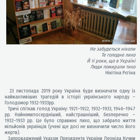
Не забудеться ніколи
Те голодне лихо
Й ті роки, що в Україні
Люди помирали тихо
Нікітіна Рєгіна
23 листопада 2019 року Україна буде визначати одну із
найжахливіших трагедій в історії українського народу –
Голодомор 1932-1933рр.
Тричі спіткав голод Україну: 1921–1922, 1932–1933, 1946–1947
рр. Найнемилосердніший, найстрашніший, безперечно –
1932–1933 рр. Це було справжнє лихо, що забрало життя
мільйонів українців (учені ще досі не визначили число його
жертв).
Запроваджений Указом Президента України Леоніда Кучми