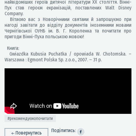
найвідоміших героїв дитячої літератури XX століття. Вінні-
Пух став героєм екранізацій, поставлених Walt Disney
Company.
Вітаємо вас з Новорічними святами й запрошуємо при
нагоді завітати до відділу документів іноземними мовами
Чернігівської ОУНБ ім. В. Г. Короленка та почитати про
пригоди Вінні-Пуха польською мовою!
Книга:
Gwiazdka Kubusia Puchatka / opowiada W. Chotomska. –
Warszawa : Egmont Polska Sp. z.o.o., 2007. – 31 p.
#рекомендуємопочитати
Поділитись:
Повернутись