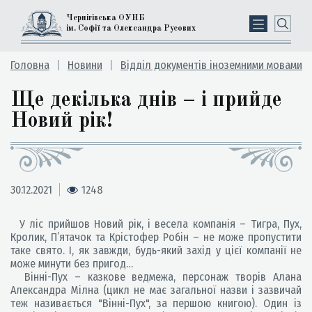
Чернігівська ОУНБ
ім. Софії та Олександра Русових
Головна
Новини
Відділ документів іноземними мовами
Ще декілька днів – і прийде
Новий рік!
30.12.2021
1248
У ліс прийшов Новий рік, і весела компанія – Тигра, Пух,
Кролик, П’ятачок та Крістофер Робін – не може пропустити
таке свято. І, як завжди, будь-який захід у цієї компанії не
може минути без пригод…
Вінні-Пух – казкове ведмежа, персонаж творів Алана
Александра Мілна (цикл не має загальної назви і зазвичай
теж називається "Вінні-Пух", за першою книгою). Один із