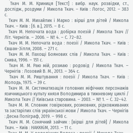
Ткач М. М. Криниця [Текст] : вибр. наук. розвідки, ст.,
дослідж., роздуми / Микола Ткач. – Київ : Логос, 2012. – 383
с.
Ткач М. М. Михайлик і Марко : вірші для дітей / Микола
Ткач. – Київ : [б. в.], 2015. – 8 с.
Ткач М. Непочата вода : добірка поезій / Микола Ткач //
Літ. Чернігів. – 2006. – № 4. – С. 72–82.
Ткач М. М. Непочата вода : поезії / Микола Ткач. – Київ :
Євшан-Зілля, 2008. – 271 с.
Ткач М. М. Пахощі Боянових слів / Микола Ткач. – Київ :
Снива, 1996. – 151 с.
Ткач М. М. Раю мій, розмаю : родовід / Микола Ткач. –
Чернігів : Лозовий В. М., 2013. – 364 с.
Ткач М. М. Риштування : поезії / Микола Ткач. – Київ :
Молодь, 1975. – 39 с.
Ткач М. М. Систематизація головних міфічних персонажів
язичницького культу князя Володимира в тижневому циклі /
Микола Ткач // Київська старовина. – 2003. – № 1. – С. 32–42.
Ткач М. М. Словник говіркових, розмовних, рідковживаних
та застарілих слів української мови / Микола Ткач. – Чернігів
: Десна Поліграф, 2019. – 998 с.
Ткач М. М. Сонячний зайчик : [вірші для дітей] / Микола
Ткач. – Київ : НАКККіМ, 2013. – 11 с.