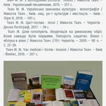
Ткач М. М. У володіннях Волоса : поезії / Микола Ткач. –
Київ : Український письменник, 2013. – 257 с.
Ткач М. М. Українська звичаєва культура : монографія /
Микола Ткач ; Київ. нац. ун-т культури і мистецтв. – Київ :
Ліра-К, 2018. – 591 с.
Ткач М. М. Цвіт-полин : пісні / Микола Ткач. – Чернігів :
Десна Поліграф, 2017. – 39 с.
Ткач М. Ціни галопують. Медитація на ринковому обрії.
Вони завжди були першими. Папороть зацвітає. Вікно і
яблука в вікні / Микола Ткач //Літ. Чернігів. – 2009. – № 4. –
С. 22–26.
Ткач М. М. Час любові і болю : поезія / Микола Ткач. – Київ
: Фенікс, 2016. – 207 с.