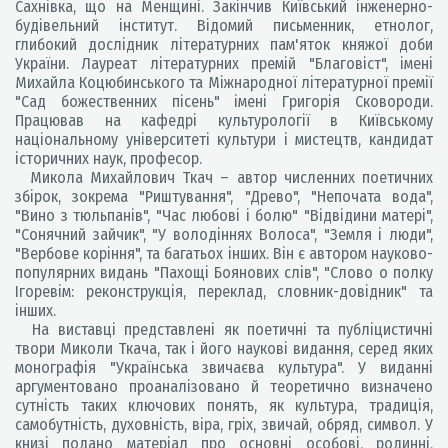
Сахнівка, що на Менщині. Закінчив Київський інженерно-
будівельний інститут. Відомий письменник, етнолог,
глибокий дослідник літературних пам'яток княжої доби
України. Лауреат літературних премій "Благовіст", імені
Михайла Коцюбинського та Міжнародної літературної премії
"Сад божественних пісень" імені Григорія Сковороди.
Працював на кафедрі культурології в Київському
національному університеті культури і мистецтв, кандидат
історичних наук, професор.
Микола Михайлович Ткач – автор численних поетичних
збірок, зокрема "Риштування", "Древо", "Непочата вода",
"Вино з тюльпанів", "Час любові і болю" "Відвідини матері",
"Сонячний зайчик", "У володіннях Волоса", "Земля і люди",
"Вербове коріння", та багатьох інших. Він є автором науково-
популярних видань "Пахощі Боянових слів", "Слово о полку
Ігоревім: реконструкція, переклад, словник-довідник" та
інших.
На виставці представлені як поетичні та публіцистичні
твори Миколи Ткача, так і його наукові видання, серед яких
монографія "Українська звичаєва культура". У виданні
аргументовано проаналізовано й теоретично визначено
сутність таких ключових понять, як культура, традиція,
самобутність, духовність, віра, гріх, звичай, обряд, символ. У
книзі подано матеріал про основні особові, родинні,