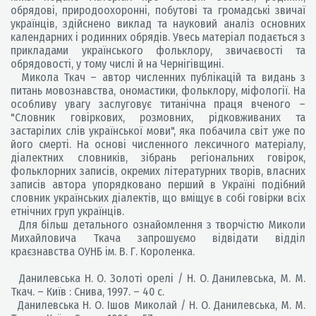
обрядові, природоохоронні, побутові та громадські звичаї
українців, здійснено виклад та науковий аналіз основних
календарних і родинних обрядів. Увесь матеріал подається з
прикладами українського фольклору, звичаєвості та
обрядовості, у тому числі й на Чернігівщині.
Микола Ткач – автор численних публікацій та видань з
питань мовознавства, ономастики, фольклору, міфології. На
особливу увагу заслуговує титанічна праця вченого –
"Словник говіркових, розмовних, рідковживаних та
застарілих слів української мови", яка побачила світ уже по
його смерті. На основі численного лексичного матеріалу,
діалектних словників, зібрань регіональних говірок,
фольклорних записів, окремих літературних творів, власних
записів автора упорядковано перший в Україні подібний
словник українських діалектів, що вміщує в собі говірки всіх
етнічних груп українців.
Для більш детального ознайомлення з творчістю Миколи
Михайловича Ткача запрошуємо відвідати відділ
краєзнавства ОУНБ ім. В. Г. Короленка.
Данилевська Н. О. Золоті орелі / Н. О. Данилевська, М. М.
Ткач. – Київ : Снива, 1997. – 40 с.
Данилевська Н. О. Ішов Миколай / Н. О. Данилевська, М. М.