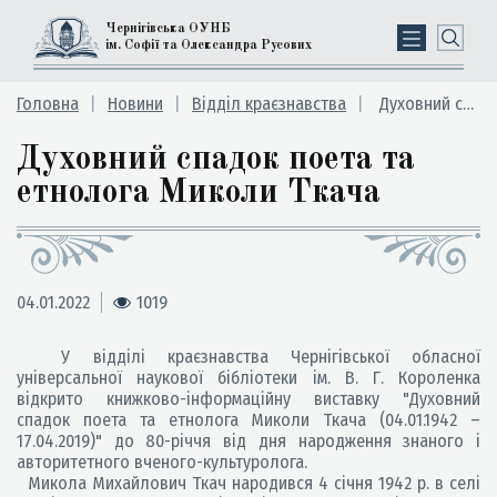
Чернігівська ОУНБ
ім. Софії та Олександра Русових
Головна
Новини
Відділ краєзнавства
Духовний спадок поета та етнолога Миколи Ткача
Духовний спадок поета та
етнолога Миколи Ткача
04.01.2022
1019
У відділі краєзнавства Чернігівської обласної
універсальної наукової бібліотеки ім. В. Г. Короленка
відкрито книжково-інформаційну виставку "Духовний
спадок поета та етнолога Миколи Ткача (04.01.1942 –
17.04.2019)" до 80-річчя від дня народження знаного і
авторитетного вченого-культуролога.
Микола Михайлович Ткач народився 4 січня 1942 р. в селі