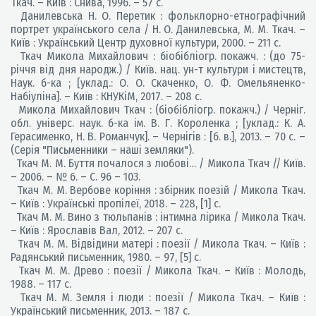
Ткач. – Київ : Снива, 1996. – 57 с.
Данилевська Н. О. Перетик : фольклорно-етнографічний
портрет українського села / Н. О. Данилевська, М. М. Ткач. –
Київ : Український Центр духовної культури, 2000. – 211 с.
Ткач Микола Михайлович : біобібліогр. покажч. : (до 75-
річчя від дня народж.) / Київ. нац. ун-т культури і мистецтв,
Наук. б-ка ; [уклад.: О. О. Скаченко, О. Ф. Омельяненко-
Набіуліна]. – Київ : КНУКіМ, 2017. – 208 с.
Микола Михайлович Ткач : (біобібліогр. покажч.) / Черніг.
обл. універс. наук. б-ка ім. В. Г. Короленка ; [уклад.: К. А.
Герасименко, Н. В. Романчук]. – Чернігів : [б. в.], 2013. – 70 с. –
(Серія "Письменники – наші земляки").
Ткач М. М. Буття почалося з любові… / Микола Ткач // Київ.
– 2006. – № 6. – С. 96 – 103.
Ткач М. М. Вербове коріння : збірник поезій / Микола Ткач.
– Київ : Українські пропілеї, 2018. – 228, [1] c.
Ткач М. М. Вино з тюльпанів : інтимна лірика / Микола Ткач.
– Київ : Ярославів Вал, 2012. – 207 с.
Ткач М. М. Відвідини матері : поезії / Микола Ткач. – Київ :
Радянський письменник, 1980. – 97, [5] с.
Ткач М. М. Древо : поезії / Микола Ткач. – Київ : Молодь,
1988. – 117 с.
Ткач М. М. Земля і люди : поезії / Микола Ткач. – Київ :
Український письменник, 2013. – 187 с.