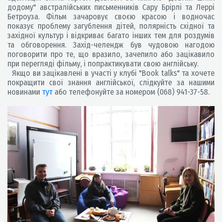
додому" австралійських письменників Сару Брірлі та Леррі
Бетроуза. Фільм зачаровує своєю красою і водночас
показує проблему загублення дітей, полярність східної та
західної культур і відкриває багато інших тем для роздумів
та обговорення. Захід-челендж був чудовою нагодою
поговорити про те, що вразило, зачепило або зацікавило
при перегляді фільму, і попрактикувати свою англійську.
Якщо ви зацікавлені в участі у клубі "Book talks" та хочете
покращити свої знання англійської, слідкуйте за нашими
новинами
тут
або телефонуйте за номером (068) 941-37-58.