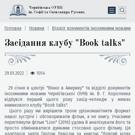
Чернігівська ОУНБ
ім. Софії та Олександра Русових
Головна
Новини
Відділ документів іноземними мовами
Засідання клубу "Book talks"
29.01.2022
1014
29 січня в центрі "Вікно в Америку" та відділі документів
іноземними мовами Чернігівської ОУНБ ім. В. Г. Короленка
відбувся перший цього року захід-челендж у межах
книжкового клубу "Book talks".
Цього разу ми вирішили трохи урізноманітнити формат
нашої зустрічі і обговорювали фільм, а не книгу. Учасники
переглянули фільм "Lion" (2016) удома й аналізували його та
просто обмінювалися думками стосовно цього фільму. Ця
адаптація знята Гартом Девісом за книгою "Довгий шлях