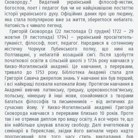
Сковороду…" Видатний український філософ-містик,
богослов, поет і педагог був чи не найцікавішою постаттю
історії українського духу. Офіційних даних про цю людину,
яка стала популярною вже за життя, збереглося небагато.
Натомість є чимало легенд.
Григорій Сковорода (22 листопада (3 грудня) 1722 – 29
жовтня (9 листопада) 1794) – український просвітитель-
гуманіст, філософ, поет, педагог. Народився в сотенному
містечку Чорнухи Лубенського полку, що нині на
Полтавщині, у небагатій козацькій сім'ї. Після здобуття
початкової освіти в сільській школі з 1734 року навчався у
Києво-Могилянській академії. Це навчання, з перервами,
тривало до 1753 року. Бібліотека Академії стала для
Григорія Савича джерелом знань. У навчанні він був перший,
і всі найкращі похвали належали йому. Протягом навчання в
Академії вивчив латинську, грецьку, церковнослов'янську,
польську, німецьку й інші мови, ознайомився з творами
багатьох філософів та письменників – від античних до
сучасних йому. У Києво-Могилянській академії Григорій
Сковорода навчався з перервами близько 10 років. Проте
так і не отримав диплом про вищу освіту. А все через те, що
він найбільше цінував власну свободу. Далі вчителював у
семінарії в Переяславі, звідки його вигнали через надто
прогресивний для того часу стиль викладання, був