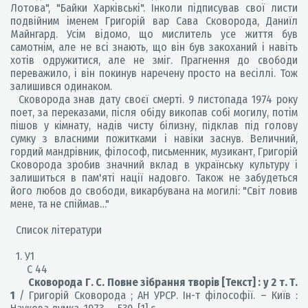
Лотова", "Байки Харківські". Інколи підписував свої листи
подвійним іменем Григорій вар Сава Сковорода, Даниїл
Майнгард. Усім відомо, що мислитель усе життя був
самотнім, але не всі знають, що він був закоханий і навіть
хотів одружитися, але не зміг. Прагнення до свободи
переважило, і він покинув наречену просто на весіллі. Тож
залишився одинаком.
Сковорода знав дату своєї смерті. 9 листопада 1974 року
поет, за переказами, після обіду викопав собі могилу, потім
пішов у кімнату, надів чисту білизну, підклав під голову
сумку з власними пожитками і навіки заснув. Величний,
гордий мандрівник, філософ, письменник, музикант, Григорій
Сковорода зробив значний вклад в українську культуру і
залишиться в пам'яті нації надовго. Також не забудеться
його любов до свободи, викарбувана на могилі: "Світ ловив
мене, та не спіймав…"
Список літератури
1. У1
С 44
Сковорода Г. С. Повне зібрання творів [Текст] : у 2 т. Т.
1
/ Григорій Сковорода ; АН УРСР. Ін-т філософії. – Київ :