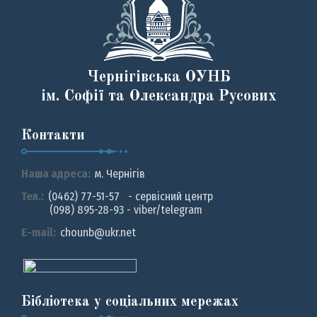
Чернігівська ОУНБ
ім. Софії та Олександра Русових
Контакти
Наша адреса:
м. Чернiгiв
Тел.:
(0462) 77-51-57 - сервісний центр
(098) 895-28-93 - viber/telegram
E-mail:
chounb@ukr.net
Бібліотека у соціальних мережах