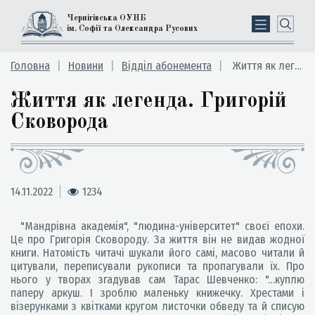
Чернігівська ОУНБ
ім. Софії та Олександра Русових
Головна
Новини
Відділ абонемента
Життя як легенда. Григорій Сковорода
Життя як легенда. Григорій
Сковорода
14.11.2022
1234
"Мандрівна академія", "людина-університет" своєї епохи.
Це про Григорія Сковороду. За життя він не видав жодної
книги. Натомість читачі шукали його самі, масово читали й
цитували, переписували рукописи та пропагували їх. Про
нього у творах згадував сам Тарас Шевченко: "…куплю
паперу аркуш. І зроблю маленьку книжечку. Хрестами і
візерунками з квітками кругом листочки обведу та й списую