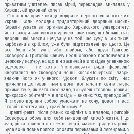
приватним учителем, писав вірші, перекладав, викладав у
Харківській духовній колегії.
Сковорода причетний до відкриття першого університету в
Україні. Коли молодий тридцятирічний дворянин Василь
Каразін узявся за організацію Харківського університету,
його заходи закінчилися удачею саме тому, що більшість із
дворян, які внесли нечувану на той час суму в 618 тисяч
карбованців сріблом, уже були підготовлені до цього. Це
все були або учні, або знайомі, або друзі Григорія
Сковороди. Григорію Савичу неодноразово пропонували й
церковну кар'єру, на що він зазвичай відповідав упевненою
відмовою – не хотів "поповнювати ряди фарисеїв".
Зверталися до Сковороди ченці Києво-Печерської лаври,
знаючи його як ученого: "Доволі блукати по світу! Час
причалити до гавані: нам відомі твої таланти, свята лавра
прийме тебе, як мати своє чадо, ти будеш стовпом церкви і
прикрасою обителі". У відповідь – виклик: "Ох, преподобнії!
Я стовпотворіння собою умножати не хочу, доволі і вас,
стовпів неотесаних, у храмі божому...!"
Врешті-решт, після різних конфліктів з владою, Григорій
Сковорода обрав для себе мандрівний спосіб життя. І ця
мандрівка тривала до самої смерті, майже тридцять років.
Була вона повна пригод, оповита переказами й легендами. У