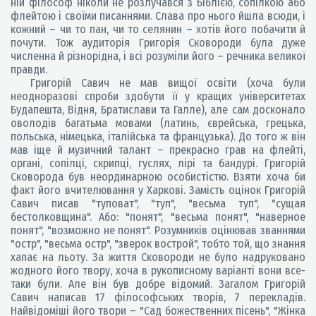
ній філософ ніколи не розлучався з Біблією, сопілкою або
флейтою і своїми писаннями. Слава про нього йшла всюди, і
кожний – чи то пан, чи то селянин – хотів його побачити й
почути. Тож аудиторія Григорія Сковороди була дуже
численна й різнорідна, і всі розуміли його – речника великої
правди.
Григорій Савич не мав вищої освіти (хоча були
неодноразові спроби здобути її у кращих університетах
Будапешта, Відня, Братислави та Галле), але сам досконало
оволодів багатьма мовами (латинь, єврейська, грецька,
польська, німецька, італійська та французька). До того ж він
мав іще й музичний талант – прекрасно грав на флейті,
органі, сопілці, скрипці, гуслях, лірі та бандурі. Григорій
Сковорода був неординарною особистістю. Взяти хоча би
факт його вчителювання у Харкові. Замість оцінок Григорій
Савич писав "туповат", "туп", "весьма туп", "сущая
бестолковщина". Або: "понят", "весьма понят", "наверное
понят", "возможно не понят". Розумників оцінював званнями
"остр", "весьма остр", "зверок вострой", тобто той, що знання
хапає на льоту. За життя Сковороди не було надруковано
жодного його твору, хоча в рукописному варіанті вони все-
таки були. Але він був добре відомий. Загалом Григорій
Савич написав 17 філософських творів, 7 перекладів.
Найвідоміші його твори – "Сад божественних пісень", "Жінка