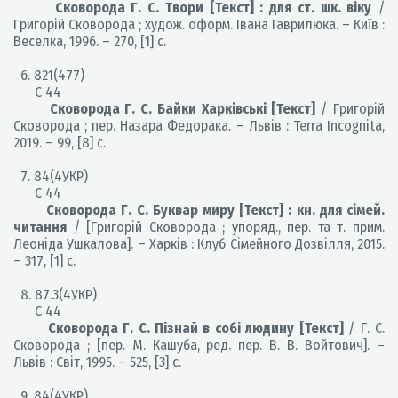
Сковорода Г. С. Твори [Текст] : для ст. шк. віку
/
Григорій Сковорода ; худож. оформ. Івана Гаврилюка. – Київ :
Веселка, 1996. – 270, [1] с.
6. 821(477)
С 44
Сковорода Г. С. Байки Харківські [Текст]
/ Григорій
Сковорода ; пер. Назара Федорака. – Львів : Terra Incognita,
2019. – 99, [8] с.
7. 84(4УКР)
С 44
Сковорода Г. С. Буквар миру [Текст] : кн. для сімей.
читання
/ [Григорій Сковорода ; упоряд., пер. та т. прим.
Леоніда Ушкалова]. – Харків : Клуб Сімейного Дозвілля, 2015.
– 317, [1] с.
8. 87.3(4УКР)
С 44
Сковорода Г. С. Пізнай в собі людину [Текст]
/ Г. С.
Сковорода ; [пер. М. Кашуба, ред. пер. В. В. Войтович]. –
Львів : Світ, 1995. – 525, [3] с.
9. 84(4УКР)