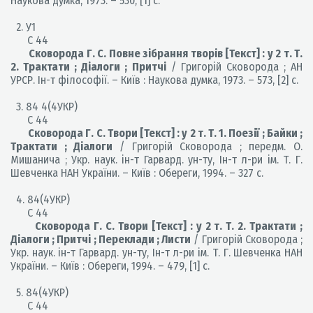
Наукова думка, 1973. – 530, [1] с.
2. У1
С 44
Сковорода Г. С. Повне зібрання творів [Текст] : у 2 т. Т.
2. Трактати ; Діалоги ; Притчі
/ Григорій Сковорода ; АН
УРСР. Ін-т філософії. – Київ : Наукова думка, 1973. – 573, [2] с.
3. 84 4(4УКР)
С 44
Сковорода Г. С. Твори [Текст] : у 2 т. Т. 1. Поезії ; Байки ;
Трактати ; Діалоги
/ Григорій Сковорода ; передм. О.
Мишанича ; Укр. наук. ін-т Гарвард. ун-ту, Ін-т л-ри ім. Т. Г.
Шевченка НАН України. – Київ : Обереги, 1994. – 327 с.
4. 84(4УКР)
С 44
Сковорода Г. С. Твори [Текст] : у 2 т. Т. 2. Трактати ;
Діалоги ; Притчі ; Переклади ; Листи
/ Григорій Сковорода ;
Укр. наук. ін-т Гарвард. ун-ту, Ін-т л-ри ім. Т. Г. Шевченка НАН
України. – Київ : Обереги, 1994. – 479, [1] с.
5. 84(4УКР)
С 44