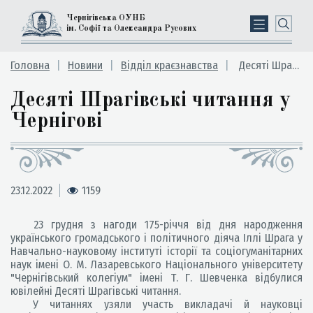
Чернігівська ОУНБ
ім. Софії та Олександра Русових
Головна
Новини
Відділ краєзнавства
Десяті Шрагівські читання у Чернігові
Десяті Шрагівські читання у
Чернігові
23.12.2022
1159
23 грудня з нагоди 175-річчя від дня народження
українського громадського і політичного діяча Іллі Шрага у
Навчально-науковому інституті історії та соціогуманітарних
наук імені О. М. Лазаревського Національного університету
"Чернігівський колегіум" імені Т. Г. Шевченка відбулися
ювілейні Десяті Шрагівські читання.
У читаннях узяли участь викладачі й науковці