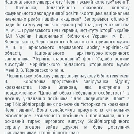
Національного університету "Чернігівський колегіум" імені Т.
Г. Шевченка, Педагогічного фахового коледжу
комунального закладу вищої освіти "Хортицька національна
навчально-реабілітаційна академія" Запорізької обласної
ради, Інституту української археографії та джерелознавства
ім. М. С. Грушевського НАН України, Інституту історії України
НАН України, Національної бібліотеки України ім. В. І.
Вернадського, Чернігівського обласного історичного музею
ім. В. В. Тарновського, Державного архіву Чернігівської
області, Національного архітектурно-історичного
заповідника "Чернігів стародавній", філії "Садиба родини
Лизогубів" Чернігівського обласного історичного музею
імені В. В. Тарновського та ін.
Чернігівську обласну універсальну наукову бібліотеку імені
В. Г. Короленка представила завідувачка відділу
краєзнавства Ірина Каганова, яка виступила з
повідомленням "Цілісний образ небуденної особистості": з
досвіду укладання посібника "Ілля Людвигович Шраг" з
серії біобібліографічних покажчиків "Історики та краєзнавці
Чернігівщини". Вона ознайомила присутніх із сигнальним
екземпляром зазначеного посібника і повідомила, що й
основний тираж чергового випуску біобібліографічного
серіалу згодом вийде друком та буде доступним
шанувальникам історії рідного краю.