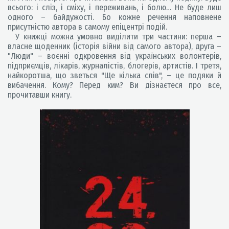
всього: і сліз, і сміху, і переживань, і болю… Не буде лиш
одного – байдужості. Бо кожне речення наповнене
присутністю автора в самому епіцентрі подій.
У книжці можна умовно виділити три частини: перша –
власне щоденник (історія війни від самого автора), друга –
"Люди" – воєнні одкровення від українських волонтерів,
підприємців, лікарів, журналістів, блогерів, артистів. І третя,
найкоротша, що зветься "Ще кілька слів", – це подяки й
вибачення. Кому? Перед ким? Ви дізнаєтеся про все,
прочитавши книгу.