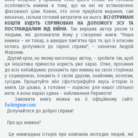
особливість книжки в тому, що на неї не встановлено
фіксованої ціни. Кожен, хто хоче придбати видання, сам
визначає, скільки готовий витратити на нього.
ВСІ ОТРИМАНІ
КОШТИ БУДУТЬ СПРЯМОВАНІ НА ДОПОМОГУ ЗСУ ТА
ПОСТРАЖДАЛИМ ВІД ВІЙНИ.
Так вирішив автор разом із
людьми, які допомагали йому у створенні книги. "Наша
книжка – не товар, а швидше пам'ятка про те, що її власник
колись долучився до гарної справи", – зазначає Андрій
Мероник.
Другий крок, на якому наголошує автор, – зробити так, щоб
ця ініціатива принесла користь уже зараз. Отже, прохання
до всіх небайдужих: розкажіть про книжку на своїх сторінках
у соцмережах, покажіть її своїм друзям, знайомим, колегам,
сусідам. Процитуйте або сфотографуйте якусь історію із
книги. Це цікаво, а головне – корисно для нашої спільної
мети. А вона наразі єдина – наближення Перемоги!
Замовити книгу можна на її офіційному сайті:
fuckingwar.com
.
Долучайтеся до доброї справи!
Про що книжка?
Це невигадана історія про компанію молодих людей, які