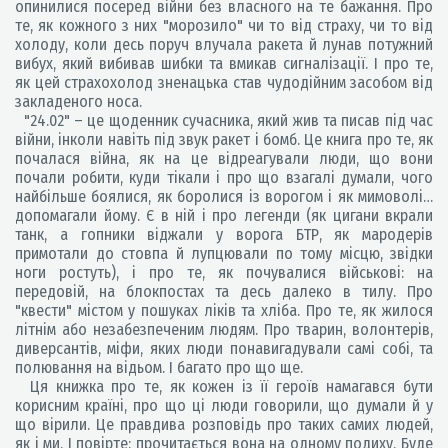
опинилися посеред війни без власного на те бажання. Про
те, як кожного з них "морозило" чи то від страху, чи то від
холоду, коли десь поруч влучала ракета й лунав потужний
вибух, який вибивав шибки та вмикав сигналізації. І про те,
як цей страхохолод зненацька став чудодійним засобом від
закладеного носа.
"24.02" – це щоденник сучасника, який жив та писав під час
війни, інколи навіть під звук ракет і бомб. Це книга про те, як
почалася війна, як на це відреагували люди, що вони
почали робити, куди тікали і про що взагалі думали, чого
найбільше боялися, як боролися із ворогом і як мимоволі…
допомагали йому. Є в ній і про легенди (як цигани вкрали
танк, а гопники віджали у ворога БТР, як мародерів
примотали до стовпа й лупцювали по тому місцю, звідки
ноги ростуть), і про те, як почувалися військові: на
передовій, на блокпостах та десь далеко в тилу. Про
"квести" містом у пошуках ліків та хліба. Про те, як жилося
літнім або незабезпеченим людям. Про тварин, волонтерів,
диверсантів, міфи, яких люди понавигадували самі собі, та
полювання на відьом. І багато про що ще.
Ця книжка про те, як кожен із її героїв намагався бути
корисним країні, про що ці люди говорили, що думали й у
що вірили. Це правдива розповідь про таких самих людей,
як і ми. І повірте: прочитається вона на одному подиху. Буде