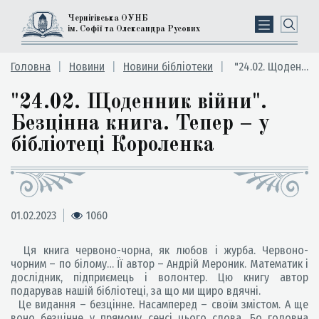
Чернігівська ОУНБ
ім. Софії та Олександра Русових
Головна
Новини
Новини бібліотеки
"24.02. Щоденник війни". Безцінна книга. Тепер – у бібліотеці Короленка
"24.02. Щоденник війни".
Безцінна книга. Тепер – у
бібліотеці Короленка
01.02.2023
1060
Ця книга червоно-чорна, як любов і журба. Червоно-
чорним – по білому… Її автор – Андрій Мероник. Математик і
дослідник, підприємець і волонтер. Цю книгу автор
подарував нашій бібліотеці, за що ми щиро вдячні.
Це видання – безцінне. Насамперед – своїм змістом. А ще
воно безцінне у прямому сенсі цього слова. Бо головна